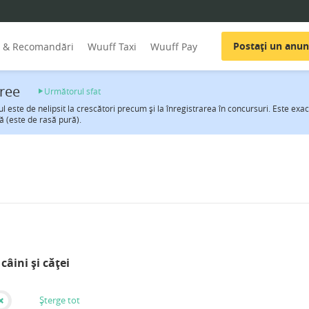
Postați un anun
i & Recomandări
Wuuff Taxi
Wuuff Pay
ree
Următorul sfat
l este de nelipsit la crescători precum şi la înregistrarea în concursuri. Este ex
ă (este de rasă pură).
câini și căței
Șterge tot