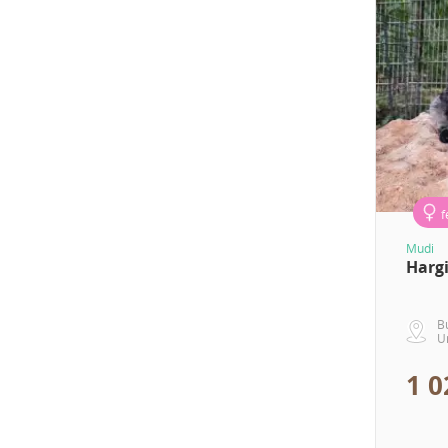
f
Mudi
Harg
B
U
1 0