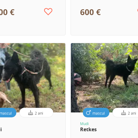
00 €
600 €
mascul
2 ani
mascul
2 ani
Mudi
i
Retkes