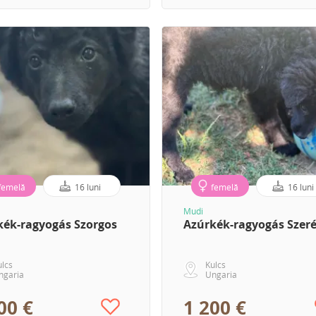
femelă
16 luni
femelă
16 luni
Mudi
kék-ragyogás Szorgos
Azúrkék-ragyogás Szer
ulcs
Kulcs
ngaria
Ungaria
00 €
1 200 €