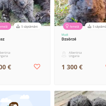
emelă
5 săptămâni
femelă
5 săptăm
Mudi
ssz
Dzsörzé
bertirsa
Albertirsa
ngaria
Ungaria
00 €
1 300 €