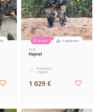
âni
femelă
9 săptămâni
pre
Mudi
Hajnal
Budapesta
Ungaria
1 029 €