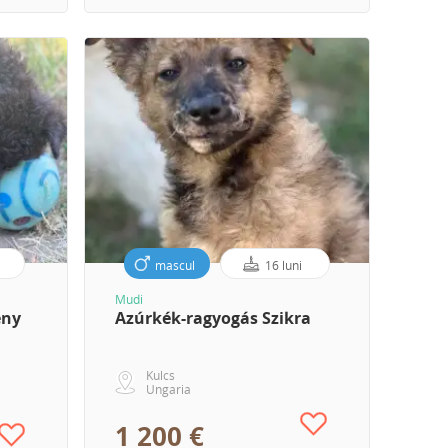
mascul
16 luni
Mudi
ény
Azúrkék-ragyogás Szikra
Kulcs
Ungaria
1 200 €