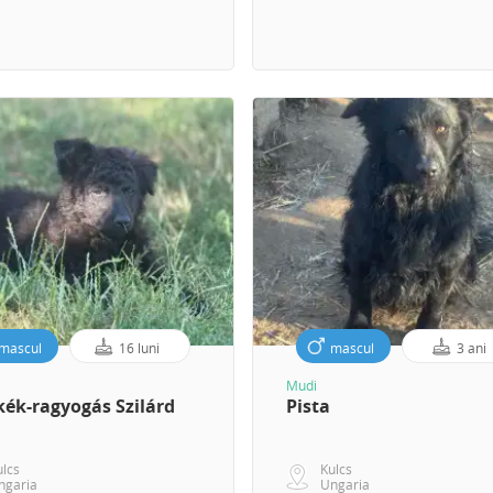
mascul
16 luni
mascul
3 ani
Mudi
ék-ragyogás Szilárd
Pista
ulcs
Kulcs
ngaria
Ungaria