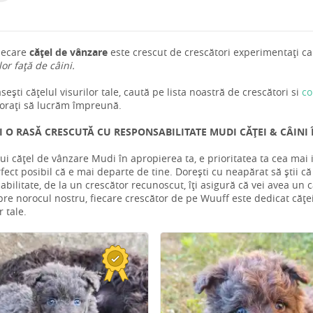
iecare
cățel de vânzare
este crescut de crescători experimentați car
 lor față de câini.
ești cățelul visurilor tale, caută pe lista noastră de crescători si
co
rați să lucrăm împreună.
I O RASĂ CRESCUTĂ CU RESPONSABILITATE MUDI CĂȚEI & CÂINI 
ui cățel de vânzare Mudi în apropierea ta, e prioritatea ta cea ma
fect posibil că e mai departe de tine. Dorești cu neapărat să știi c
bilitate, de la un crescător recunoscut, îți asigură că vei avea un că
pre norocul nostru, fiecare crescător de pe Wuuff este dedicat cățeilo
r tale.