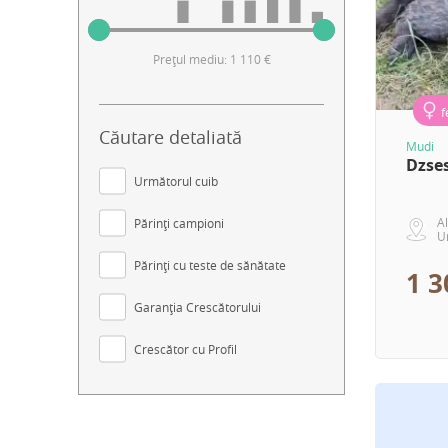
Prețul mediu: 1 110 €
f
Căutare detaliată
Mudi
Dzse
Următorul cuib
Al
Părinți campioni
U
Părinți cu teste de sănătate
1 3
Garanția Crescătorului
Crescător cu Profil