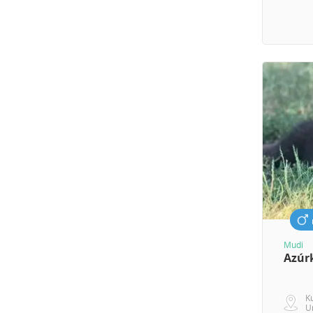
Mudi
Azúrk
K
U