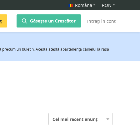
Română
RON
ț
Găsește un Crescător
Intrați în cont
act precum un buletin. Acesta atestă apartenenţa câinelui la rasa
Cel mai recent anunț