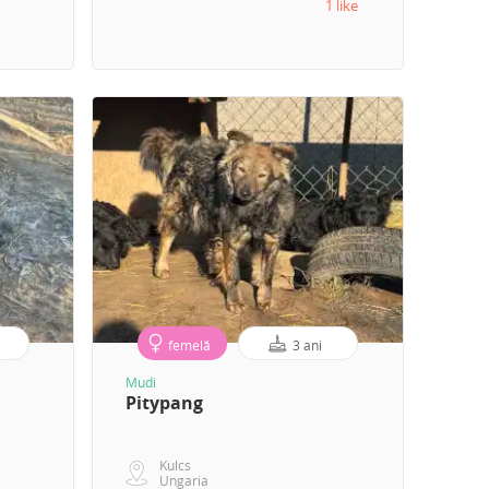
1 like
femelă
3 ani
Mudi
Pitypang
Kulcs
Ungaria