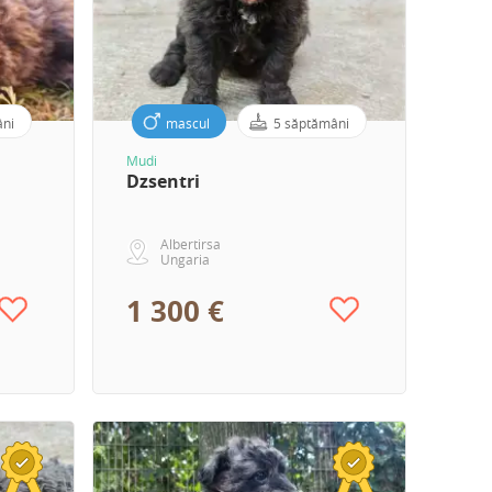
âni
mascul
5 săptămâni
Mudi
Dzsentri
Albertirsa
Ungaria
1 300 €