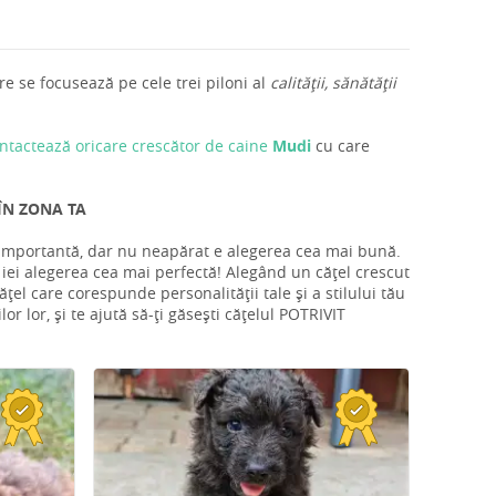
e se focusează pe cele trei piloni al
calității, sănătății
ntactează oricare crescător de caine
Mudi
cu care
ÎN ZONA TA
i importantă, dar nu neapărat e alegerea cea mai bună.
ă iei alegerea cea mai perfectă! Alegând un cățel crescut
țel care corespunde personalității tale și a stilului tău
r lor, și te ajută să-ți găsești cățelul POTRIVIT