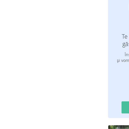
Te 
gă
În
și vom