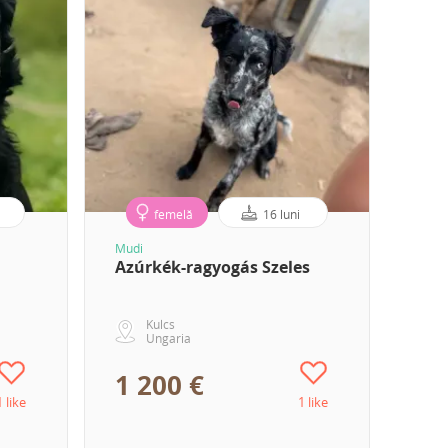
femelă
16 luni
Mudi
Azúrkék-ragyogás Szeles
Kulcs
Ungaria
1 200 €
1 like
1 like