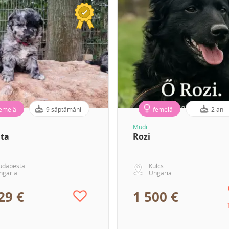
emelă
9 săptămâni
femelă
2 ani
Mudi
ita
Rozi
udapesta
Kulcs
ngaria
Ungaria
29 €
1 500 €