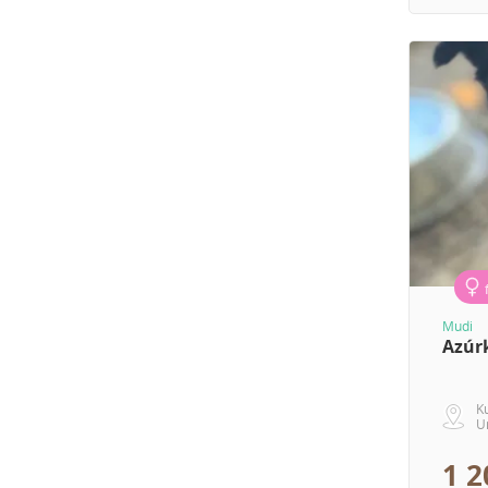
Mudi
Azúr
K
U
1 2