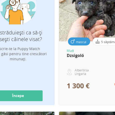
Ce rasă căutați?
străduiești ca să-ți
sești câinele visat?
mascul
5 săptăm
Adresa de email pentru notificări des
scrie-te la Puppy Match
Mudi
cățeluși
 găsi pentru tine crescători
Dzsigoló
minunați.
Albertirsa
Ungaria
1 300 €
Începe