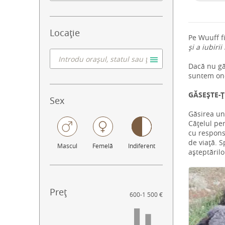
Locație
Pe Wuuff f
și a iubirii
Dacă nu găs
suntem ono
GĂSEȘTE-Ț
Sex
Găsirea un
Cățelul per
cu responsa
de viață. S
Mascul
Femelă
Indiferent
așteptărilo
Preț
600
-
1 500 €