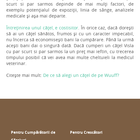
scurt si par sarmos depinde de mai mulți factori, de
exemplu potențialul de expoziții, linia de sânge, analizele
medicale și așa mai departe.
Întreținirea unul cățel, e costisitor
. În orice caz, dacă dorești
să ai un cățel sănătos, frumos și cu un caracter impecabil,
nu încerca să economisești bani la cumpărare. Până la urmă
acești bani dai o singură dată. Dacă cumperi un cățel Visla
cu par scurt si par sarmos la un preț mai ieftin, cu trecerea
timpului posibil că vei avea mai multe cheltuieli la medicul
veterinar.
Citește mai mult:
De ce să alegi un cățel de pe Wuuff?
Pentru Cumpărătorii de
Pentru Crescători