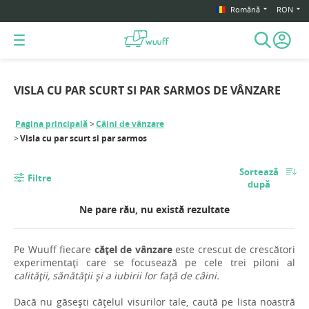
Română
RON
VISLA CU PAR SCURT SI PAR SARMOS DE VÂNZARE
Pagina principală
Câini de vânzare
Visla cu par scurt si par sarmos
Sortează
Filtre
după
Ne pare rău, nu există rezultate
Pe Wuuff fiecare
cățel de vânzare
este crescut de crescători
experimentați care se focusează pe cele trei piloni al
calității, sănătății și a iubirii lor față de câini.
Dacă nu găsești cățelul visurilor tale, caută pe lista noastră