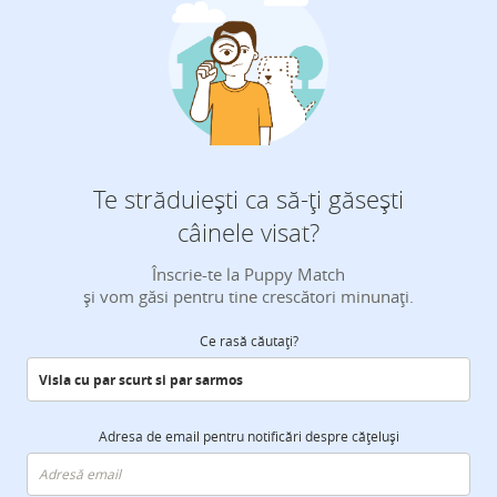
Te străduiești ca să-ți găsești
câinele visat?
Înscrie-te la Puppy Match
și vom găsi pentru tine crescători minunați.
Ce rasă căutați?
Adresa de email pentru notificări despre cățeluși