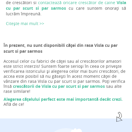
de crescători si
contactează oricare crescător de caine
Visla
cu par scurt si par sarmos
cu care suntem onorați să
lucrăm împreună.
Citește mai mult >>
În prezent, nu sunt disponibili căței din rasa Visla cu par
scurt si par sarmos
Accesul celor cu fabrici de căței sau al crescătorilor amatori
este strict interzis! Suntem foarte serioși în ceea ce privește
verificarea istoricului și alegerea celor mai buni crescători, de
accea este posibil să nu găsești în acest moment căței de
vânzare din rasa Visla cu par scurt si par sarmos. Poți verifica
însă
crescătorii de Visla cu par scurt si par sarmos
sau alte
rase similare!
Alegerea cățelului perfect este mai importantă decât crezi.
Află de ce!