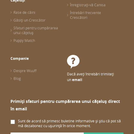
Cățeluși
Înregistrați-vă Canisa
Rase de câini
Întrebări frecvente
Crescători
Găsiți un Crescător
Sfaturi pentru cumpărarea
unui cățeluș
Puppy Match
Companie
Despre Wuuff
Dacă aveți întrebări trimiteți
Blog
un
email
Primiți sfaturi pentru cumpărarea unui cățeluș direct
în email
Sunt de acord să primesc buletine informative și știu că pot să
mă dezabonez cu ușurință în orice moment.