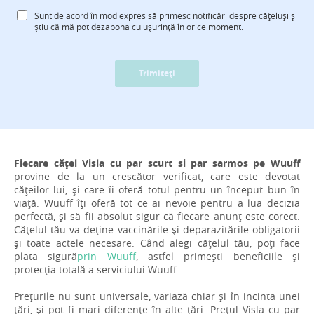
Sunt de acord în mod expres să primesc notificări despre cățeluși și
știu că mă pot dezabona cu ușurință în orice moment.
Trimiteți
Fiecare cățel Visla cu par scurt si par sarmos pe Wuuff
provine de la un crescător verificat, care este devotat
cățeilor lui, și care îi oferă totul pentru un început bun în
viață. Wuuff îți oferă tot ce ai nevoie pentru a lua decizia
perfectă, și să fii absolut sigur că fiecare anunț este corect.
Cățelul tău va deține vaccinările și deparazitările obligatorii
și toate actele necesare. Când alegi cățelul tău, poți face
plata sigură
prin Wuuff
, astfel primești beneficiile și
protecția totală a serviciului Wuuff.
Prețurile nu sunt universale, variază chiar și în incinta unei
țări, și pot fi mari diferențe în alte țări. Prețul Visla cu par