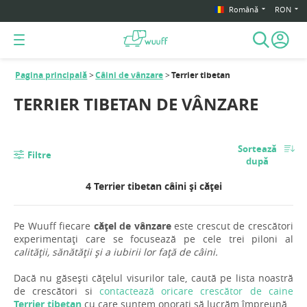
Română
RON
Pagina principală
Câini de vânzare
Terrier tibetan
TERRIER TIBETAN DE VÂNZARE
Sortează
Filtre
după
4 Terrier tibetan câini și căței
Pe Wuuff fiecare
cățel de vânzare
este crescut de crescători
experimentați care se focusează pe cele trei piloni al
calității, sănătății și a iubirii lor față de câini.
Dacă nu găsești cățelul visurilor tale, caută pe lista noastră
de crescători si
contactează oricare crescător de caine
Terrier tibetan
cu care suntem onorați să lucrăm împreună.