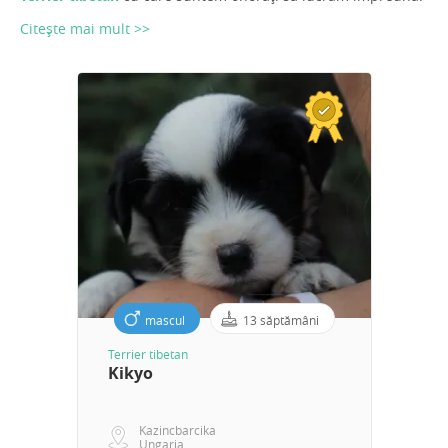
Citește mai mult >>
mascul
13 săptămâni
Terrier tibetan
Kikyo
Kazincbarcika
Ungaria