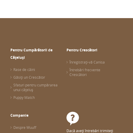
Pentru Cumpărătorii de
Pentru Crescători
Cățeluși
Înregistrați-vă Canisa
Rase de câini
Întrebări frecvente
Crescători
Găsiți un Crescător
Sfaturi pentru cumpărarea
unui cățeluș
Puppy Match
Companie
Despre Wuuff
Dacă aveți întrebări trimiteți