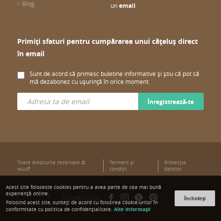
Blog
un
email
Primiți sfaturi pentru cumpărarea unui cățeluș direct
în email
Sunt de acord să primesc buletine informative și știu că pot să
mă dezabonez cu ușurință în orice moment.
Înregistrează-te
Toate drepturile rezervate ©
Termeni şi
Protecţia
wuuff
condiţii
datelor
Acest site foloseste cookies pentru a avea parte de cea mai bună
experiență online.
Urmăriți-ne
Închideți
Folosind acest site, sunteți de acord cu folosirea cookie-urilor în
Alte informații
conformitate cu politica de confidențialitate.