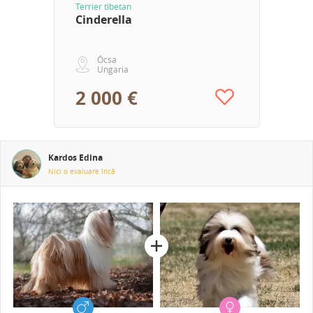
Terrier tibetan
Cinderella
Ócsa
Ungaria
2 000 €
Kardos Edina
Nici o evaluare încă