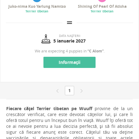
Juko-nima Kuo Yarlung Namtso
Shining Of Pearl Of Atisha
Terrier tibetan
Terrier tibetan
DATA NAȘTERII
5 ianuarie 2027
We are expecting 4 puppies in
“C Alom”
.
Informații
1
Fiecare cățel Terrier tibetan pe Wuuff
provine de la un
crescător verificat, care este devotat cățeilor lui, și care îi
oferă totul pentru un început bun în viață. Wuuff îți oferă tot
ce ai nevoie pentru a lua decizia perfectă, și să fii absolut
sigur că fiecare anunț este corect. Cățelul tău va deține
vaccinările și deparazitările obligatorii și toate actele