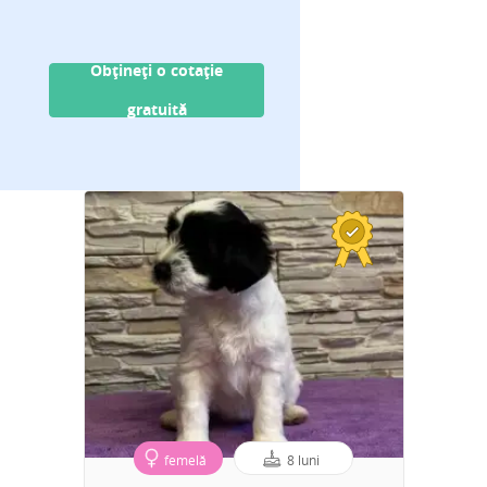
Obțineți o cotație
gratuită
femelă
8 luni