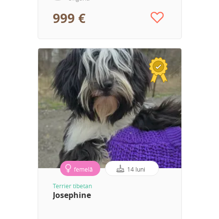
999 €
femelă
14 luni
Terrier tibetan
Josephine