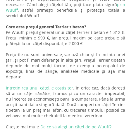
necesare. Când alegi cățelul tău, poți face plata sigură
prin
Wuuff
, astfel primești beneficiile și protecția totală a
serviciului Wuuff.
Care este prețul general Terrier tibetan?
Pe Wuuff, prețul general unui cățel Terrier tibetan e 1 312 €.
Prețul minim e 999 €, iar prețul maxim pe care trebuie să
plătești la un cățel disponibil, e 2 000 €.
Prețurile nu sunt universale, variază chiar și în incinta unei
țări, și pot fi mari diferențe în alte țări. Prețul Terrier tibetan
depinde de mai mulți factori, de exemplu potențialul de
expoziții, linia de sânge, analizele medicale și așa mai
departe.
Întreținirea unul cățel, e costisitor
. În orice caz, dacă dorești
să ai un cățel sănătos, frumos și cu un caracter impecabil,
nu încerca să economisești bani la cumpărare. Până la urmă
acești bani dai o singură dată. Dacă cumperi un cățel Terrier
tibetan la un preț mai ieftin, cu trecerea timpului posibil că
vei avea mai multe cheltuieli la medicul veterinar.
Citește mai mult:
De ce să alegi un cățel de pe Wuuff?