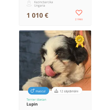
Kazincbarcika
Ungaria
1 010 €
2 likes
mascul
12 săptămâni
Terrier tibetan
Lupin