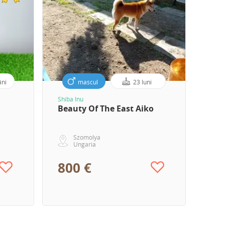
âni
mascul
23 luni
Shiba Inu
Beauty Of The East Aiko
Szomolya
Ungaria
800 €