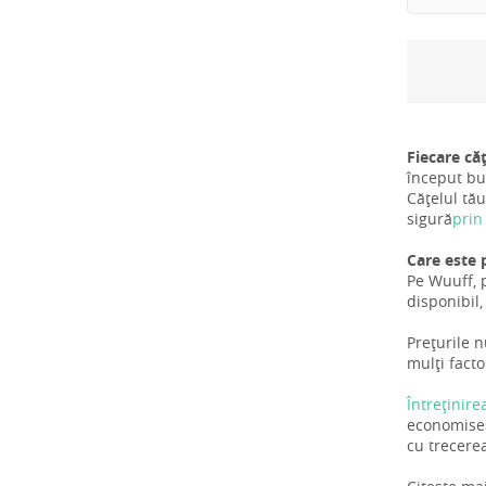
Fiecare că
început bun
Cățelul tău
sigură
prin
Care este 
Pe Wuuff, p
disponibil,
Prețurile n
mulți facto
Întreținire
economiseș
cu trecerea