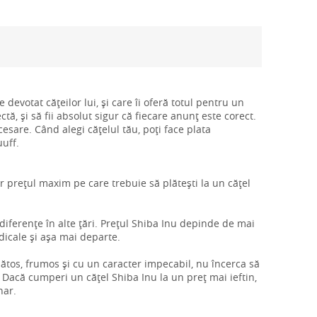
 devotat cățeilor lui, și care îi oferă totul pentru un
tă, și să fii absolut sigur că fiecare anunț este corect.
cesare. Când alegi cățelul tău, poți face plata
uuff.
r prețul maxim pe care trebuie să plătești la un cățel
i diferențe în alte țări. Prețul Shiba Inu depinde de mai
edicale și așa mai departe.
ănătos, frumos și cu un caracter impecabil, nu încerca să
Dacă cumperi un cățel Shiba Inu la un preț mai ieftin,
nar.