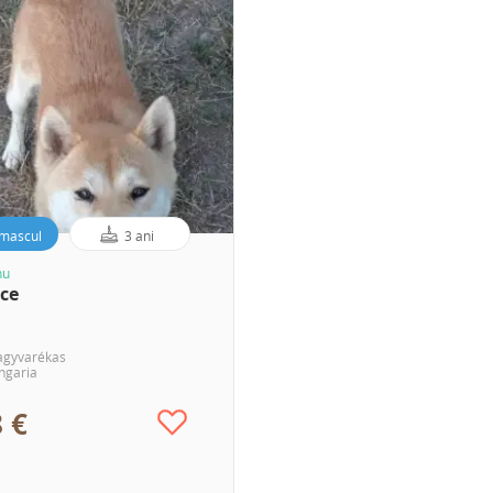
mascul
3 ani
nu
ice
agyvarékas
ngaria
 €