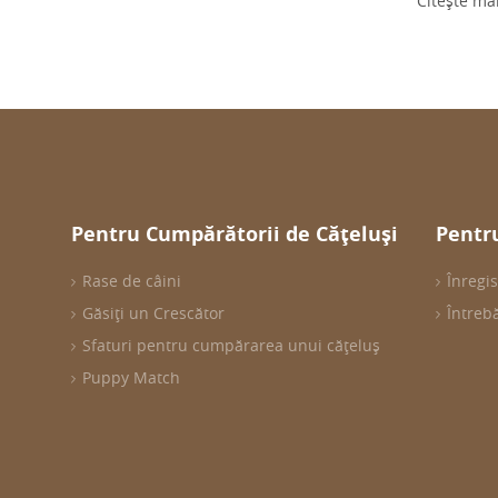
Citește ma
Pentru Cumpărătorii de Cățeluși
Pentru
Rase de câini
Înregis
Găsiți un Crescător
Întreb
Sfaturi pentru cumpărarea unui cățeluș
Puppy Match