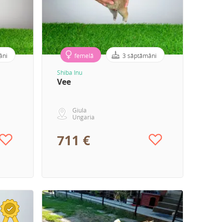
âni
femelă
3 săptămâni
Shiba Inu
Vee
Giula
Ungaria
711 €