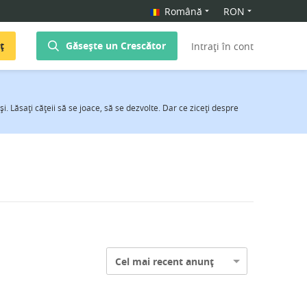
Română
RON
ț
Găsește un Crescător
Intrați în cont
i. Lăsaţi căţeii să se joace, să se dezvolte. Dar ce ziceţi despre
Cel mai recent anunț