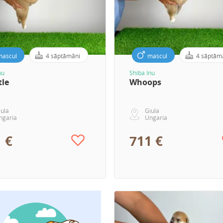
mascul
4 săptămâni
mascul
4 săptăm
nu
Shiba Inu
tle
Whoops
iula
Giula
ngaria
Ungaria
 €
711 €