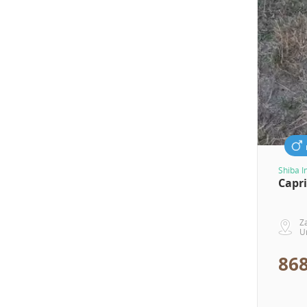
Shiba I
Capr
Z
U
868