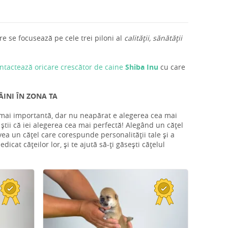
e se focusează pe cele trei piloni al
calității, sănătății
ntactează oricare crescător de caine
Shiba Inu
cu care
ÂINI ÎN ZONA TA
a mai importantă, dar nu neapărat e alegerea cea mai
știi că iei alegerea cea mai perfectă! Alegând un cățel
vea un cățel care corespunde personalității tale și a
icat cățeilor lor, și te ajută să-ți găsești cățelul