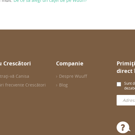
i mult:
De ce să alegi un cățel de pe Wuuff?
 Crescători
Companie
Primiț
direct
trați-vă Canisa
Despre Wuuff
Sunt d
ări frecvente Crescători
Blog
dezabo