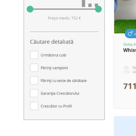
Prețul mediu: 752 €
Căutare detaliată
Shiba I
Whis
Următorul cuib
G
Părinți campioni
U
Părinți cu teste de sănătate
711
Garanția Crescătorului
Crescător cu Profil