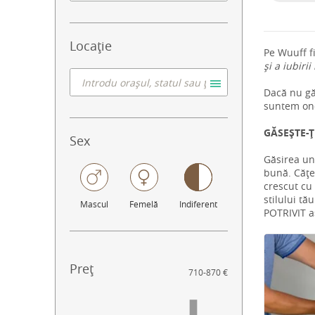
Locație
Pe Wuuff f
și a iubirii
Dacă nu găs
suntem ono
GĂSEȘTE-Ț
Sex
Găsirea un
bună. Cățel
crescut cu 
stilului tă
Mascul
Femelă
Indiferent
POTRIVIT aș
Preț
710
-
870 €