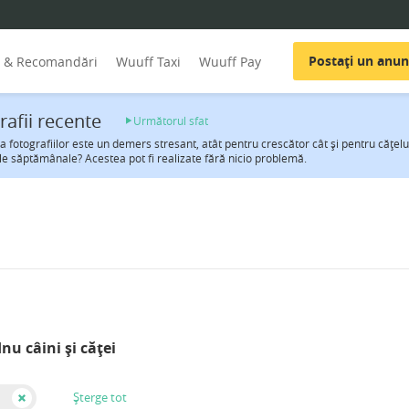
Postați un anun
i & Recomandări
Wuuff Taxi
Wuuff Pay
rafii recente
Următorul sfat
a fotografiilor este un demers stresant, atât pentru crescător cât şi pentru căţeluş
ile săptămânale? Acestea pot fi realizate fără nicio problemă.
Inu câini și căței
Șterge tot