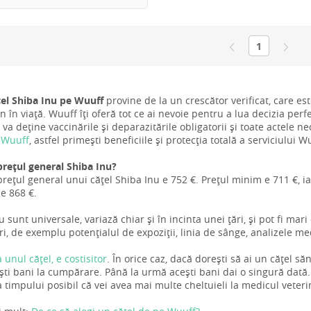
1
țel Shiba Inu pe Wuuff
provine de la un crescător verificat, care este
 în viață. Wuuff îți oferă tot ce ai nevoie pentru a lua decizia perfec
 va deține vaccinările și deparazitările obligatorii și toate actele ne
 Wuuff
, astfel primești beneficiile și protecția totală a serviciului W
prețul general Shiba Inu?
rețul general unui cățel Shiba Inu e 752 €. Prețul minim e 711 €, ia
 e 868 €.
u sunt universale, variază chiar și în incinta unei țări, și pot fi mar
ri, de exemplu potențialul de expoziții, linia de sânge, analizele m
a unul cățel, e costisitor
. În orice caz, dacă dorești să ai un cățel s
ti bani la cumpărare. Până la urmă acești bani dai o singură dată. 
 timpului posibil că vei avea mai multe cheltuieli la medicul veteri