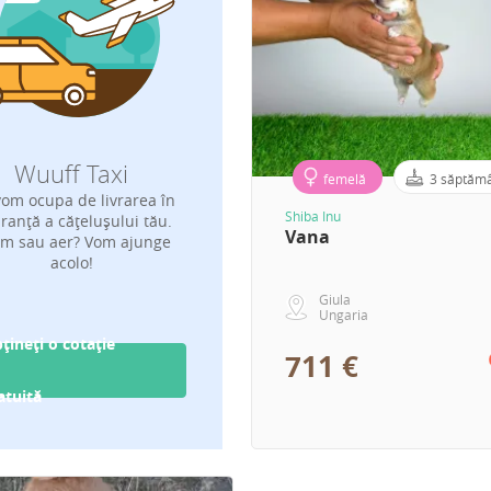
Wuuff Taxi
femelă
3 săptăm
om ocupa de livrarea în
Shiba Inu
ranță a cățelușului tău.
Vana
m sau aer? Vom ajunge
acolo!
Giula
Ungaria
țineți o cotație
711 €
atuită