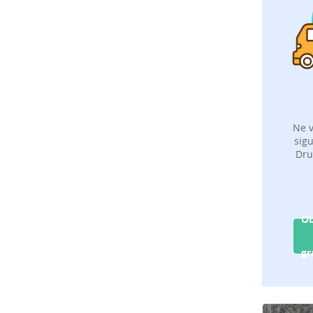
Ne v
sigu
Dru
Ob
gr