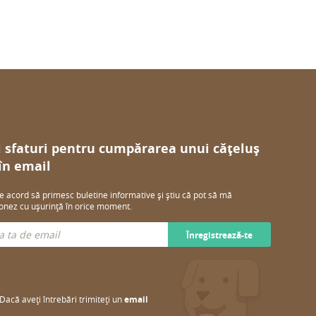
i sfaturi pentru cumpărarea unui cățeluș
 în email
e acord să primesc buletine informative și știu că pot să mă
nez cu ușurință în orice moment.
Înregistrează-te
Dacă aveți întrebări trimiteți un
email