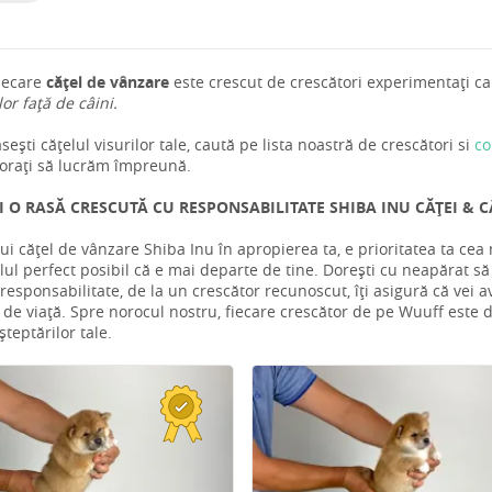
iecare
cățel de vânzare
este crescut de crescători experimentați car
 lor față de câini.
ești cățelul visurilor tale, caută pe lista noastră de crescători si
co
rați să lucrăm împreună.
I O RASĂ CRESCUTĂ CU RESPONSABILITATE SHIBA INU CĂȚEI & C
ui cățel de vânzare Shiba Inu în apropierea ta, e prioritatea ta ce
ul perfect posibil că e mai departe de tine. Dorești cu neapărat să 
responsabilitate, de la un crescător recunoscut, îți asigură că vei a
u de viață. Spre norocul nostru, fiecare crescător de pe Wuuff este ded
teptărilor tale.