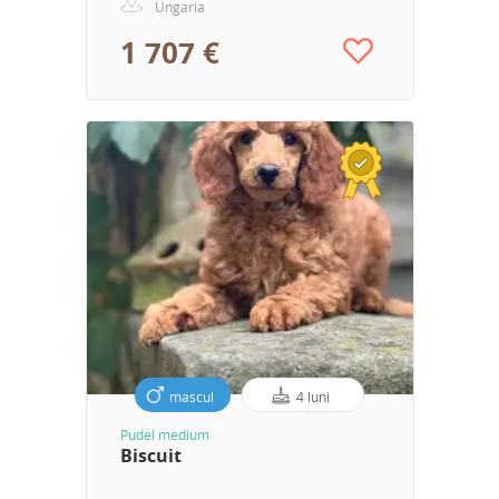
Ungaria
1 707 €
mascul
4 luni
Pudel medium
Biscuit