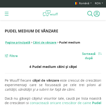
Română
RON
PUDEL MEDIUM DE VÂNZARE
Pagina principală
Câini de vânzare
Pudel medium
Sortează
Filtre
după
4 Pudel medium câini și căței
Pe Wuuff fiecare
cățel de vânzare
este crescut de crescători
experimentați care se focusează pe cele trei piloni al
calității, sănătății și a iubirii lor față de câini.
Dacă nu găsești cățelul visurilor tale, caută pe lista noastră
de crescători si
contactează oricare crescător de caine
Pudel