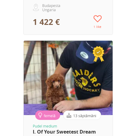
Budapesta
Ungaria
1 422 €
1 like
femelă
13 săptămâni
Pudel medium
I. Of Your Sweetest Dream