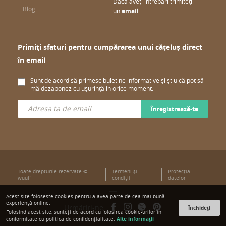
Dacă aveți întrebări trimiteți
Blog
un
email
Primiți sfaturi pentru cumpărarea unui cățeluș direct
în email
Sunt de acord să primesc buletine informative și știu că pot să
mă dezabonez cu ușurință în orice moment.
Înregistrează-te
Toate drepturile rezervate ©
Termeni şi
Protecţia
wuuff
condiţii
datelor
Acest site foloseste cookies pentru a avea parte de cea mai bună
experiență online.
Urmăriți-ne
Închideți
Folosind acest site, sunteți de acord cu folosirea cookie-urilor în
Alte informații
conformitate cu politica de confidențialitate.