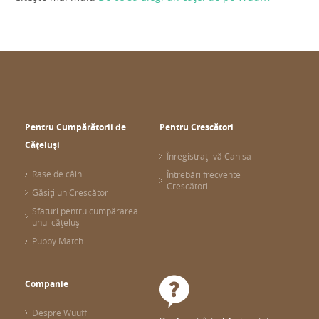
Pentru Cumpărătorii de
Pentru Crescători
Cățeluși
Înregistrați-vă Canisa
Rase de câini
Întrebări frecvente
Crescători
Găsiți un Crescător
Sfaturi pentru cumpărarea
unui cățeluș
Puppy Match
Companie
Despre Wuuff