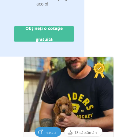
acolo!
Obțineți o cotație
gratuită
mascul
13 săptămâni