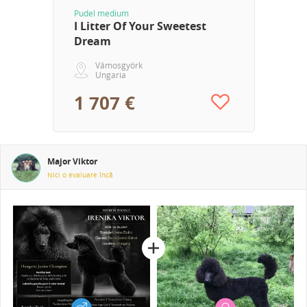
Pudel medium
I Litter Of Your Sweetest
Dream
Vámosgyörk
Ungaria
1 707 €
Major Viktor
Nici o evaluare încă