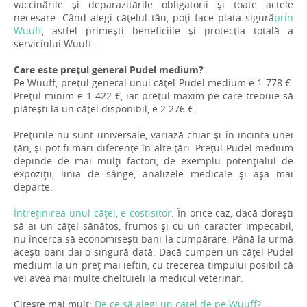
vaccinările și deparazitările obligatorii și toate actele
necesare. Când alegi cățelul tău, poți face plata sigură
prin
Wuuff
, astfel primești beneficiile și protecția totală a
serviciului Wuuff.
Care este prețul general Pudel medium?
Pe Wuuff, prețul general unui cățel Pudel medium e 1 778 €.
Prețul minim e 1 422 €, iar prețul maxim pe care trebuie să
plătești la un cățel disponibil, e 2 276 €.
Prețurile nu sunt universale, variază chiar și în incinta unei
țări, și pot fi mari diferențe în alte țări. Prețul Pudel medium
depinde de mai mulți factori, de exemplu potențialul de
expoziții, linia de sânge, analizele medicale și așa mai
departe.
Întreținirea unul cățel, e costisitor
. În orice caz, dacă dorești
să ai un cățel sănătos, frumos și cu un caracter impecabil,
nu încerca să economisești bani la cumpărare. Până la urmă
acești bani dai o singură dată. Dacă cumperi un cățel Pudel
medium la un preț mai ieftin, cu trecerea timpului posibil că
vei avea mai multe cheltuieli la medicul veterinar.
Citește mai mult:
De ce să alegi un cățel de pe Wuuff?