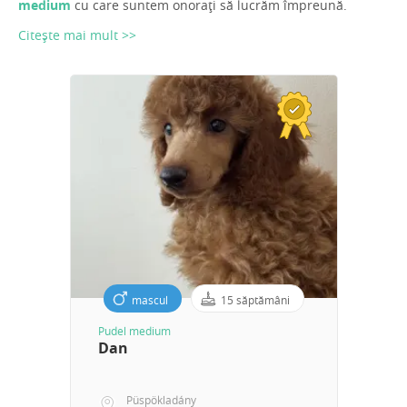
medium
cu care suntem onorați să lucrăm împreună.
Citește mai mult >>
mascul
15 săptămâni
Pudel medium
Dan
Püspökladány