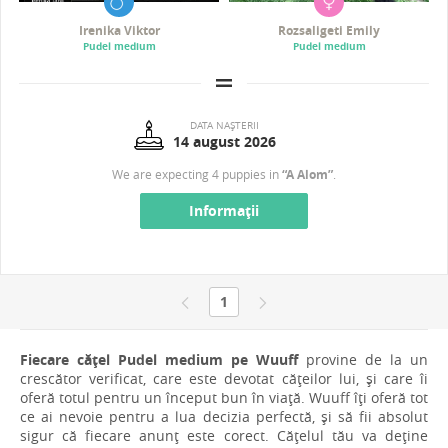
Irenika Viktor
Rozsaligeti Emily
Pudel medium
Pudel medium
DATA NAȘTERII
14 august 2026
We are expecting 4 puppies in
“A Alom”
.
Informații
1
Fiecare cățel Pudel medium pe Wuuff
provine de la un
crescător verificat, care este devotat cățeilor lui, și care îi
oferă totul pentru un început bun în viață. Wuuff îți oferă tot
ce ai nevoie pentru a lua decizia perfectă, și să fii absolut
sigur că fiecare anunț este corect. Cățelul tău va deține