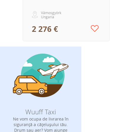
Vámosgyörk
Ungaria
2 276 €
Wuuff Taxi
Ne vom ocupa de livrarea în
siguranță a cățelușului tău.
Drum sau aer? Vom ajunge