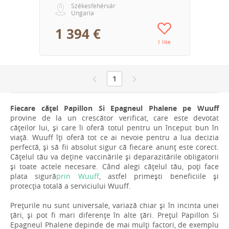
Székesfehérvár
Ungaria
1 394 €
1 like
1
Fiecare cățel Papillon Si Epagneul Phalene pe Wuuff
provine de la un crescător verificat, care este devotat
cățeilor lui, și care îi oferă totul pentru un început bun în
viață. Wuuff îți oferă tot ce ai nevoie pentru a lua decizia
perfectă, și să fii absolut sigur că fiecare anunț este corect.
Cățelul tău va deține vaccinările și deparazitările obligatorii
și toate actele necesare. Când alegi cățelul tău, poți face
plata sigură
prin Wuuff
, astfel primești beneficiile și
protecția totală a serviciului Wuuff.
Prețurile nu sunt universale, variază chiar și în incinta unei
țări, și pot fi mari diferențe în alte țări. Prețul Papillon Si
Epagneul Phalene depinde de mai mulți factori, de exemplu