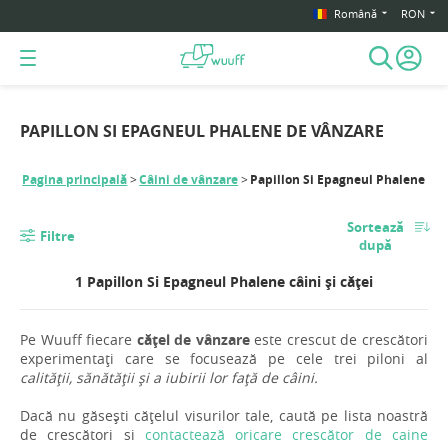
Română
RON
PAPILLON SI EPAGNEUL PHALENE DE VÂNZARE
Pagina principală
Câini de vânzare
Papillon Si Epagneul Phalene
Sortează
Filtre
după
1 Papillon Si Epagneul Phalene câini și căței
Pe Wuuff fiecare
cățel de vânzare
este crescut de crescători
experimentați care se focusează pe cele trei piloni al
calității, sănătății și a iubirii lor față de câini.
Dacă nu găsești cățelul visurilor tale, caută pe lista noastră
de crescători si
contactează oricare crescător de caine