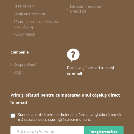
Rase de câini
Întrebări frecvente
Crescători
Găsiți un Crescător
Sfaturi pentru cumpărarea
unui cățeluș
Puppy Match
Companie
Despre Wuuff
Dacă aveți întrebări trimiteți
Blog
un
email
Primiți sfaturi pentru cumpărarea unui cățeluș direct
în email
Sunt de acord să primesc buletine informative și știu că pot să
mă dezabonez cu ușurință în orice moment.
Înregistrează-te