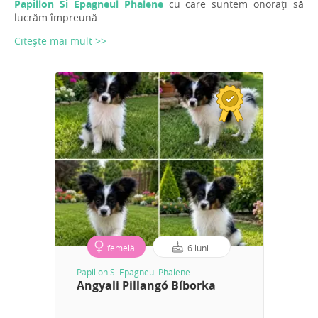
Papillon Si Epagneul Phalene
cu care suntem onorați să
lucrăm împreună.
Citește mai mult >>
femelă
6 luni
Papillon Si Epagneul Phalene
Angyali Pillangó Bíborka