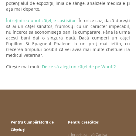
potențialul de expoziții, linia de sânge, analizele medicale și
așa mai departe.
Întreținirea unul cățel, e costisitor
. În orice caz, dacă dorești
să ai un cățel sănătos, frumos și cu un caracter impecabil,
nu încerca să economisești bani la cumpărare. Până la urmă
acești bani dai o singură dată. Dacă cumperi un cățel
Papillon Si Epagneul Phalene la un preț mai ieftin, cu
trecerea timpului posibil că vei avea mai multe cheltuieli la
medicul veterinar.
Citește mai mult:
De ce să alegi un cățel de pe Wuuff?
Pentru Cumpărătorii de
Pentru Crescători
Cățeluși
Înregistrați-vă Canisa