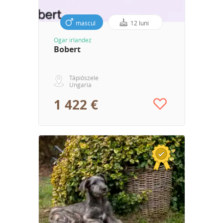
mascul
12 luni
Ogar irlandez
Bobert
Tápiószele
Ungaria
1 422 €