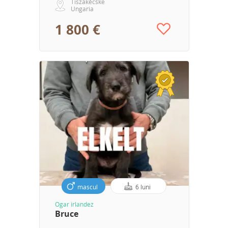
Tiszakécske
Ungaria
1 800 €
mascul
6 luni
Ogar irlandez
Bruce