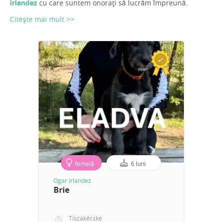
irlandez
cu care suntem onorați să lucrăm împreună.
Citește mai mult >>
femelă
6 luni
Ogar irlandez
Brie
Tiszakécske