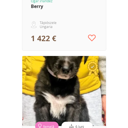
Ogar irlandez
Berry
Tápiószele
Ungaria
1 422 €
femelă
6 luni