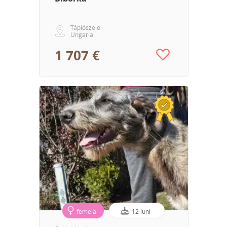
Tápiószele
Ungaria
1 707 €
femelă
12 luni