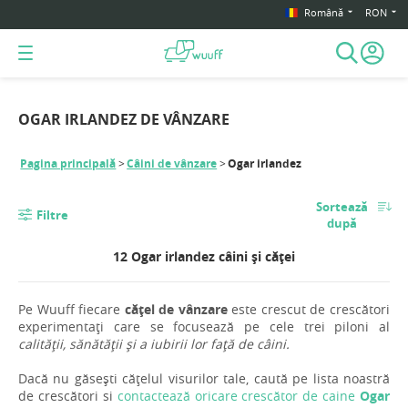
Română
RON
OGAR IRLANDEZ DE VÂNZARE
Pagina principală
Câini de vânzare
Ogar irlandez
Sortează
Filtre
după
12 Ogar irlandez câini și căței
Pe Wuuff fiecare
cățel de vânzare
este crescut de crescători
experimentați care se focusează pe cele trei piloni al
calității, sănătății și a iubirii lor față de câini.
Dacă nu găsești cățelul visurilor tale, caută pe lista noastră
de crescători si
contactează oricare crescător de caine
Ogar