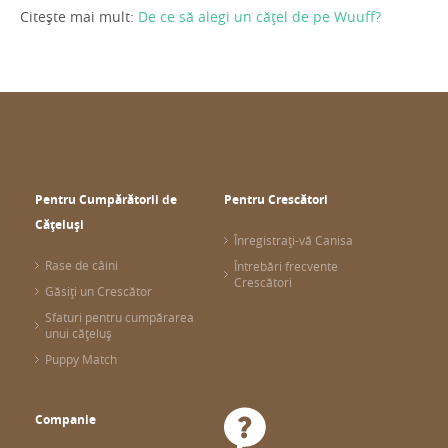
Citește mai mult:
De ce să alegi un cățel de pe Wuuff?
Pentru Cumpărătorii de
Pentru Crescători
Cățeluși
Înregistrați-vă Canisa
Rase de câini
Întrebări frecvente
Crescători
Găsiți un Crescător
Sfaturi pentru cumpărarea
unui cățeluș
Puppy Match
Companie