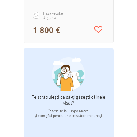
Tiszakécske
Ungaria
1 800 €
Te străduiești ca să-ți găsești câinele
visat?
Înscrie-te la Puppy Match
Adresa 
și vom găsi pentru tine crescători minunați.