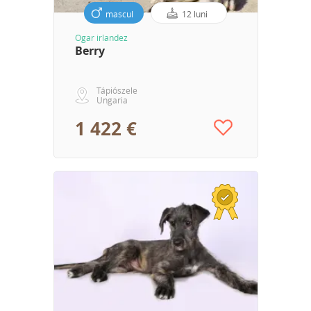
mascul
12 luni
Ogar irlandez
Berry
Tápiószele
Ungaria
1 422 €