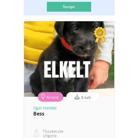
Începe
femelă
6 luni
Ogar irlandez
Bess
Tiszakécske
Ungaria