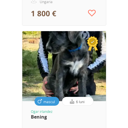
Ungaria
1 800 €
mascul
6 luni
Ogar irlandez
Bening