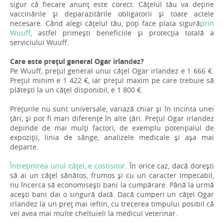
sigur că fiecare anunț este corect. Cățelul tău va deține
vaccinările și deparazitările obligatorii și toate actele
necesare. Când alegi cățelul tău, poți face plata sigură
prin
Wuuff
, astfel primești beneficiile și protecția totală a
serviciului Wuuff.
Care este prețul general Ogar irlandez?
Pe Wuuff, prețul general unui cățel Ogar irlandez e 1 666 €.
Prețul minim e 1 422 €, iar prețul maxim pe care trebuie să
plătești la un cățel disponibil, e 1 800 €.
Prețurile nu sunt universale, variază chiar și în incinta unei
țări, și pot fi mari diferențe în alte țări. Prețul Ogar irlandez
depinde de mai mulți factori, de exemplu potențialul de
expoziții, linia de sânge, analizele medicale și așa mai
departe.
Întreținirea unul cățel, e costisitor
. În orice caz, dacă dorești
să ai un cățel sănătos, frumos și cu un caracter impecabil,
nu încerca să economisești bani la cumpărare. Până la urmă
acești bani dai o singură dată. Dacă cumperi un cățel Ogar
irlandez la un preț mai ieftin, cu trecerea timpului posibil că
vei avea mai multe cheltuieli la medicul veterinar.