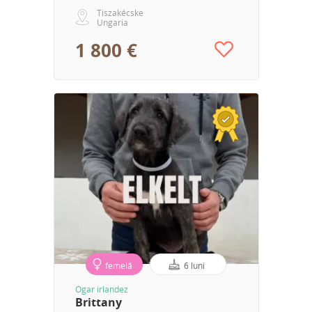
Tiszakécske
Ungaria
1 800 €
femelă
6 luni
Ogar irlandez
Brittany