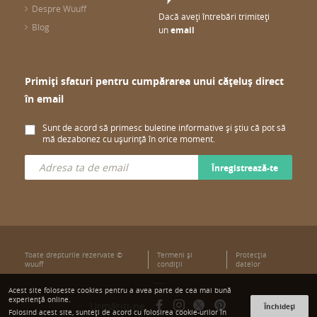
Despre Wuuff
Dacă aveți întrebări trimiteți
Blog
un
email
Primiți sfaturi pentru cumpărarea unui cățeluș direct
în email
Sunt de acord să primesc buletine informative și știu că pot să
mă dezabonez cu ușurință în orice moment.
Înregistrează-te
Toate drepturile rezervate ©
Termeni şi
Protecţia
wuuff
condiţii
datelor
Acest site foloseste cookies pentru a avea parte de cea mai bună
experiență online.
Urmăriți-ne
Închideți
Folosind acest site, sunteți de acord cu folosirea cookie-urilor în