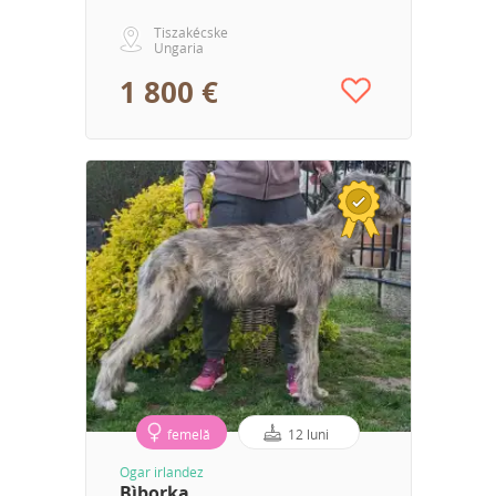
Tiszakécske
Ungaria
1 800 €
femelă
12 luni
Ogar irlandez
Bìborka