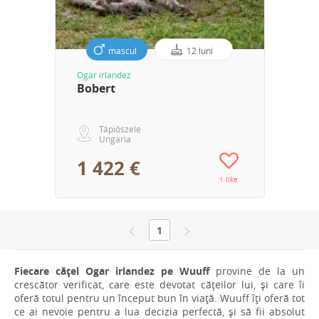
mascul
12 luni
Ogar irlandez
Bobert
Tápiószele
Ungaria
1 422 €
1 like
1
Fiecare cățel Ogar irlandez pe Wuuff
provine de la un
crescător verificat, care este devotat cățeilor lui, și care îi
oferă totul pentru un început bun în viață. Wuuff îți oferă tot
ce ai nevoie pentru a lua decizia perfectă, și să fii absolut