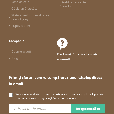
Rase de câini
Întrebări frecvente
Crescători
Găsiți un Crescător
Sfaturi pentru cumpărarea
unui cățeluș
Puppy Match
Companie
Despre Wuuff
Dacă aveți întrebări trimiteți
Blog
un
email
Primiți sfaturi pentru cumpărarea unui cățeluș direct
în email
Sunt de acord să primesc buletine informative și știu că pot să
mă dezabonez cu ușurință în orice moment.
Înregistrează-te