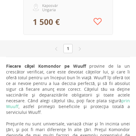
Kaposvár
Ungaria
1 500 €
1
Fiecare cățel Komondor pe Wuuff
provine de la un
crescător verificat, care este devotat cățeilor lui, și care îi
oferă totul pentru un început bun în viață. Wuuff îți oferă tot
ce ai nevoie pentru a lua decizia perfectă, și să fii absolut
sigur că fiecare anunț este corect. Cățelul tău va deține
vaccinările și deparazitările obligatorii și toate actele
necesare. Când alegi cățelul tău, poți face plata sigură
prin
Wuuff
, astfel primești beneficiile și protecția totală a
serviciului Wuuff.
Prețurile nu sunt universale, variază chiar și în incinta unei
țări, și pot fi mari diferențe în alte țări. Prețul Komondor
depinde de mai mulți factori, de exemplu potențialul de