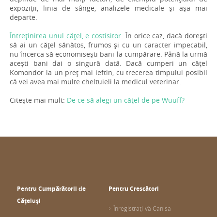
expoziții, linia de sânge, analizele medicale și așa mai
departe.
Întreținirea unul cățel, e costisitor
. În orice caz, dacă dorești
să ai un cățel sănătos, frumos și cu un caracter impecabil,
nu încerca să economisești bani la cumpărare. Până la urmă
acești bani dai o singură dată. Dacă cumperi un cățel
Komondor la un preț mai ieftin, cu trecerea timpului posibil
că vei avea mai multe cheltuieli la medicul veterinar.
Citește mai mult:
De ce să alegi un cățel de pe Wuuff?
Pentru Cumpărătorii de
Pentru Crescători
Cățeluși
Înregistrați-vă Canisa