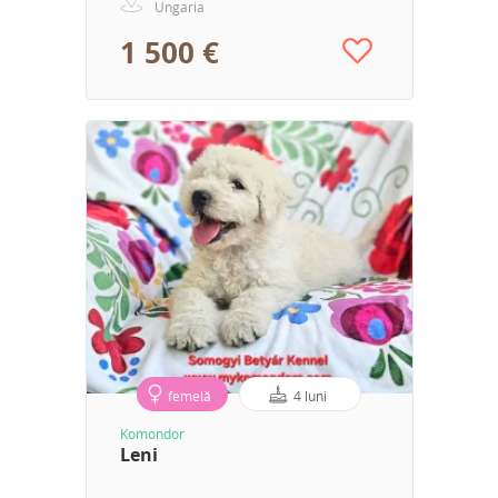
Ungaria
1 500 €
femelă
4 luni
Komondor
Leni