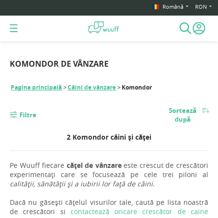
Română
RON
KOMONDOR DE VÂNZARE
Pagina principală
Câini de vânzare
Komondor
Sortează
Filtre
după
2 Komondor câini și căței
Pe Wuuff fiecare
cățel de vânzare
este crescut de crescători
experimentați care se focusează pe cele trei piloni al
calității, sănătății și a iubirii lor față de câini.
Dacă nu găsești cățelul visurilor tale, caută pe lista noastră
de crescători si
contactează oricare crescător de caine