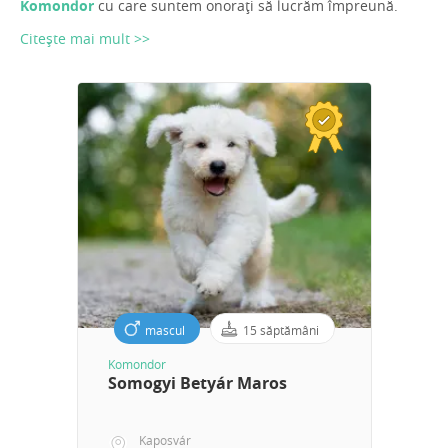
Komondor
cu care suntem onorați să lucrăm împreună.
Citește mai mult >>
mascul
15 săptămâni
Komondor
Somogyi Betyár Maros
Kaposvár