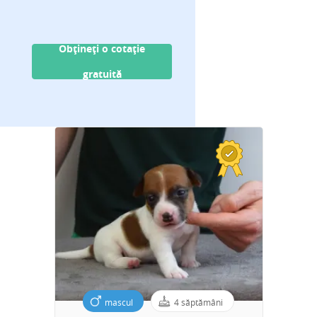
Obțineți o cotație
gratuită
mascul
4 săptămâni