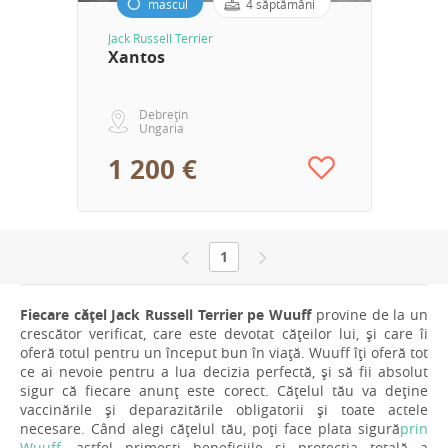
mascul
4 săptămâni
Jack Russell Terrier
Xantos
Debrețin
Ungaria
1 200 €
1
Fiecare cățel Jack Russell Terrier pe Wuuff
provine de la un
crescător verificat, care este devotat cățeilor lui, și care îi
oferă totul pentru un început bun în viață. Wuuff îți oferă tot
ce ai nevoie pentru a lua decizia perfectă, și să fii absolut
sigur că fiecare anunț este corect. Cățelul tău va deține
vaccinările și deparazitările obligatorii și toate actele
necesare. Când alegi cățelul tău, poți face plata sigură
prin
Wuuff
, astfel primești beneficiile și protecția totală a