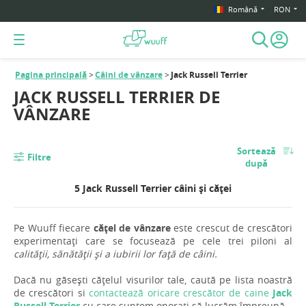
Română
RON
Pagina principală
Câini de vânzare
Jack Russell Terrier
JACK RUSSELL TERRIER DE
VÂNZARE
Sortează
Filtre
după
5 Jack Russell Terrier câini și căței
Pe Wuuff fiecare
cățel de vânzare
este crescut de crescători
experimentați care se focusează pe cele trei piloni al
calității, sănătății și a iubirii lor față de câini.
Dacă nu găsești cățelul visurilor tale, caută pe lista noastră
de crescători si
contactează oricare crescător de caine
Jack
Russell Terrier
cu care suntem onorați să lucrăm împreună.