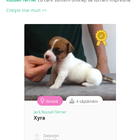
Citește mai mult >>
femelă
4 săptămâni
Jack Russell Terrier
Xyra
Debrețin
Ungaria