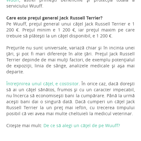
serviciului Wuuff.
Care este prețul general Jack Russell Terrier?
Pe Wuuff, prețul general unui cățel Jack Russell Terrier e 1
200 €. Prețul minim e 1 200 €, iar prețul maxim pe care
trebuie să plătești la un cățel disponibil, e 1 200 €.
Prețurile nu sunt universale, variază chiar și în incinta unei
țări, și pot fi mari diferențe în alte țări. Prețul Jack Russell
Terrier depinde de mai mulți factori, de exemplu potențialul
de expoziții, linia de sânge, analizele medicale și așa mai
departe.
Întreținirea unul cățel, e costisitor
. În orice caz, dacă dorești
să ai un cățel sănătos, frumos și cu un caracter impecabil,
nu încerca să economisești bani la cumpărare. Până la urmă
acești bani dai o singură dată. Dacă cumperi un cățel Jack
Russell Terrier la un preț mai ieftin, cu trecerea timpului
posibil că vei avea mai multe cheltuieli la medicul veterinar.
Citește mai mult:
De ce să alegi un cățel de pe Wuuff?