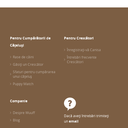
Pentru Cumpărătorii de
Pentru Crescători
Cățeluși
Înregistrați-vă Canisa
Rase de câini
Întrebări frecvente
Crescători
Găsiți un Crescător
Sfaturi pentru cumpărarea
unui cățeluș
Puppy Match
Companie
Despre Wuuff
Dacă aveți întrebări trimiteți
Blog
un
email