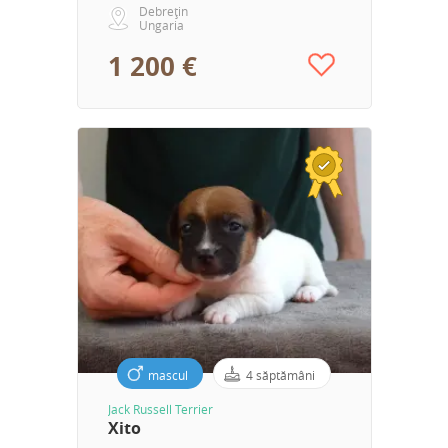
Debrețin
Ungaria
1 200 €
mascul
4 săptămâni
Jack Russell Terrier
Xito