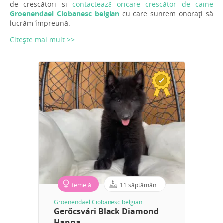
de crescători si
contactează oricare crescător de caine
Groenendael Ciobanesc belgian
cu care suntem onorați să
lucrăm împreună.
Citește mai mult >>
femelă
11 săptămâni
Groenendael Ciobanesc belgian
Gerőcsvári Black Diamond
Hanna