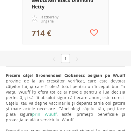
Gerőcsvári Black Diamond
Hetty
Jászberény
Ungaria
714 €
1
Fiecare cățel Groenendael Ciobanesc belgian pe Wuuff
provine de la un crescător verificat, care este devotat
cățeilor lui, și care îi oferă totul pentru un început bun în
viață. Wuuff îți oferă tot ce ai nevoie pentru a lua decizia
perfectă, și să fii absolut sigur că fiecare anunț este corect.
Cățelul tău va deține vaccinările și deparazitările obligatorii
și toate actele necesare. Când alegi cățelul tău, poți face
plata sigură
prin Wuuff
, astfel primești beneficiile și
protecția totală a serviciului Wuuff.
Prețurile nu sunt universale, variază chiar și în incinta unei