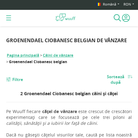
Română
RON
GROENENDAEL CIOBANESC BELGIAN DE VÂNZARE
Pagina principală
Câini de vânzare
Groenendael Ciobanesc belgian
Sortează
Filtre
după
2 Groenendael Ciobanesc belgian câini și căței
Pe Wuuff fiecare
cățel de vânzare
este crescut de crescători
experimentați care se focusează pe cele trei piloni al
calității, sănătății și a iubirii lor față de câini.
Dacă nu găsești cățelul visurilor tale, caută pe lista noastră