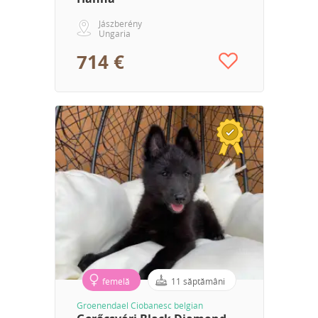
Jászberény
Ungaria
714 €
femelă
11 săptămâni
Groenendael Ciobanesc belgian