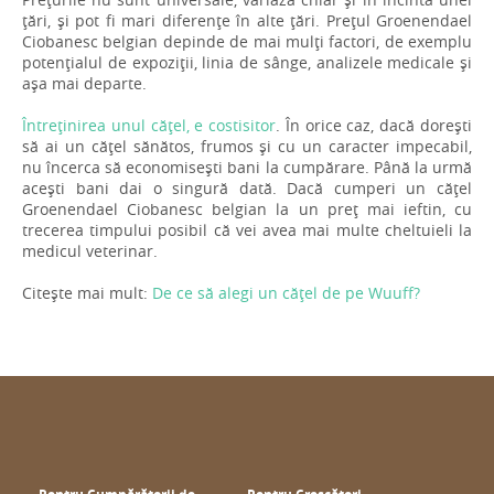
țări, și pot fi mari diferențe în alte țări. Prețul Groenendael
Ciobanesc belgian depinde de mai mulți factori, de exemplu
potențialul de expoziții, linia de sânge, analizele medicale și
așa mai departe.
Întreținirea unul cățel, e costisitor
. În orice caz, dacă dorești
să ai un cățel sănătos, frumos și cu un caracter impecabil,
nu încerca să economisești bani la cumpărare. Până la urmă
acești bani dai o singură dată. Dacă cumperi un cățel
Groenendael Ciobanesc belgian la un preț mai ieftin, cu
trecerea timpului posibil că vei avea mai multe cheltuieli la
medicul veterinar.
Citește mai mult:
De ce să alegi un cățel de pe Wuuff?