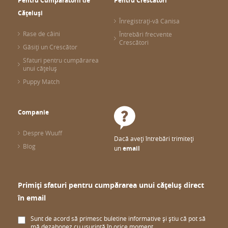
Pentru Cumpărătorii de
Pentru Crescători
Cățeluși
Înregistrați-vă Canisa
Rase de câini
Întrebări frecvente
Crescători
Găsiți un Crescător
Sfaturi pentru cumpărarea
unui cățeluș
Puppy Match
Companie
Despre Wuuff
Dacă aveți întrebări trimiteți
Blog
un
email
Primiți sfaturi pentru cumpărarea unui cățeluș direct
în email
Sunt de acord să primesc buletine informative și știu că pot să
mă dezabonez cu ușurință în orice moment.