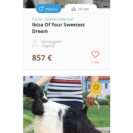
mascul
10 luni
Cocker Spaniel American
Ibiza Of Your Sweetest
Dream
Vámosgyörk
Ungaria
857 €
1 like