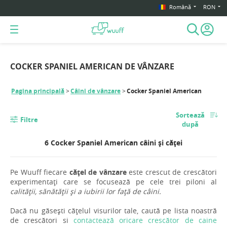
Română
RON
COCKER SPANIEL AMERICAN DE VÂNZARE
Pagina principală
Câini de vânzare
Cocker Spaniel American
Sortează
Filtre
după
6 Cocker Spaniel American câini și căței
Pe Wuuff fiecare
cățel de vânzare
este crescut de crescători
experimentați care se focusează pe cele trei piloni al
calității, sănătății și a iubirii lor față de câini.
Dacă nu găsești cățelul visurilor tale, caută pe lista noastră
de crescători si
contactează oricare crescător de caine