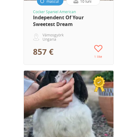
mascul
10 luni
Cocker Spaniel American
Independent Of Your
Sweetest Dream
Vámosgyörk
Ungaria
857 €
1 like