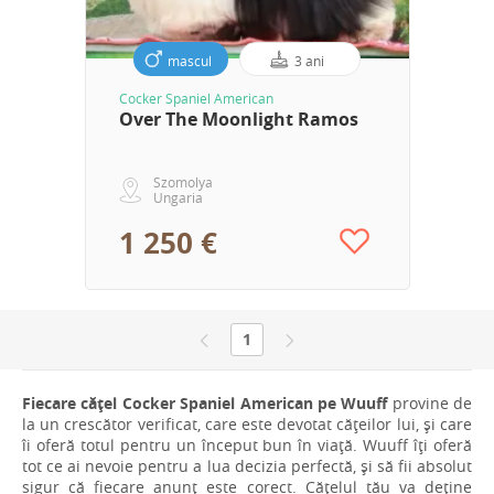
mascul
3 ani
Cocker Spaniel American
Over The Moonlight Ramos
Szomolya
Ungaria
1 250 €
1
Fiecare cățel Cocker Spaniel American pe Wuuff
provine de
la un crescător verificat, care este devotat cățeilor lui, și care
îi oferă totul pentru un început bun în viață. Wuuff îți oferă
tot ce ai nevoie pentru a lua decizia perfectă, și să fii absolut
sigur că fiecare anunț este corect. Cățelul tău va deține