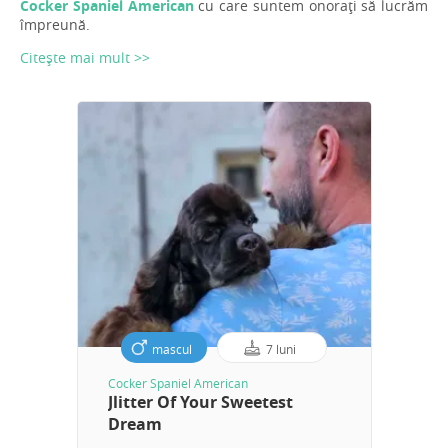
Cocker Spaniel American
cu care suntem onorați să lucrăm
împreună.
Citește mai mult >>
mascul
7 luni
Cocker Spaniel American
Jlitter Of Your Sweetest
Dream