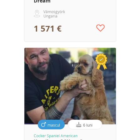
Dream
Vámosgyörk
Ungaria
1 571 €
mascul
6 luni
Cocker Spaniel American