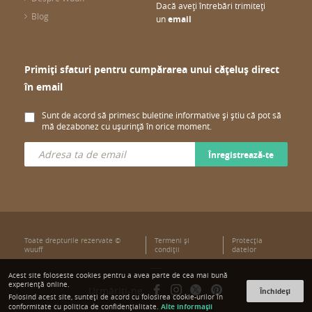
Dacă aveți întrebări trimiteți
Blog
un
email
Primiți sfaturi pentru cumpărarea unui cățeluș direct
în email
Sunt de acord să primesc buletine informative și știu că pot să
mă dezabonez cu ușurință în orice moment.
Înregistrează-te
Toate drepturile rezervate ©
Termeni şi
Protecţia
wuuff
condiţii
datelor
Acest site foloseste cookies pentru a avea parte de cea mai bună
experiență online.
Urmăriți-ne
Închideți
Folosind acest site, sunteți de acord cu folosirea cookie-urilor în
Alte informații
conformitate cu politica de confidențialitate.