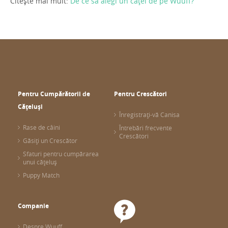
Citește mai mult:
De ce să alegi un cățel de pe Wuuff?
Pentru Cumpărătorii de
Pentru Crescători
Cățeluși
Înregistrați-vă Canisa
Rase de câini
Întrebări frecvente
Crescători
Găsiți un Crescător
Sfaturi pentru cumpărarea
unui cățeluș
Puppy Match
Companie
Despre Wuuff