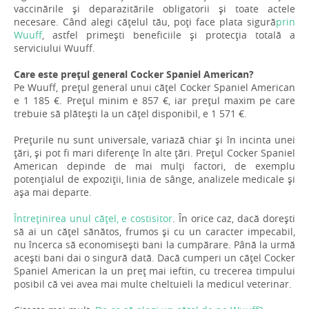
vaccinările și deparazitările obligatorii și toate actele
necesare. Când alegi cățelul tău, poți face plata sigură
prin
Wuuff
, astfel primești beneficiile și protecția totală a
serviciului Wuuff.
Care este prețul general Cocker Spaniel American?
Pe Wuuff, prețul general unui cățel Cocker Spaniel American
e 1 185 €. Prețul minim e 857 €, iar prețul maxim pe care
trebuie să plătești la un cățel disponibil, e 1 571 €.
Prețurile nu sunt universale, variază chiar și în incinta unei
țări, și pot fi mari diferențe în alte țări. Prețul Cocker Spaniel
American depinde de mai mulți factori, de exemplu
potențialul de expoziții, linia de sânge, analizele medicale și
așa mai departe.
Întreținirea unul cățel, e costisitor
. În orice caz, dacă dorești
să ai un cățel sănătos, frumos și cu un caracter impecabil,
nu încerca să economisești bani la cumpărare. Până la urmă
acești bani dai o singură dată. Dacă cumperi un cățel Cocker
Spaniel American la un preț mai ieftin, cu trecerea timpului
posibil că vei avea mai multe cheltuieli la medicul veterinar.