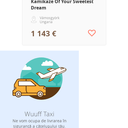
Kamikaze Of Your Sweetest
Dream
Vámosgyörk
Ungaria
1 143 €
Wuuff Taxi
Ne vom ocupa de livrarea în
siguranță a cățelușului tău.