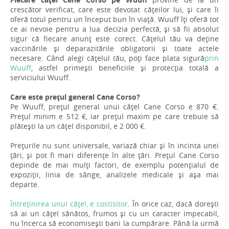
crescător verificat, care este devotat cățeilor lui, și care îi
oferă totul pentru un început bun în viață. Wuuff îți oferă tot
ce ai nevoie pentru a lua decizia perfectă, și să fii absolut
sigur că fiecare anunț este corect. Cățelul tău va deține
vaccinările și deparazitările obligatorii și toate actele
necesare. Când alegi cățelul tău, poți face plata sigură
prin
Wuuff
, astfel primești beneficiile și protecția totală a
serviciului Wuuff.
Care este prețul general Cane Corso?
Pe Wuuff, prețul general unui cățel Cane Corso e 870 €.
Prețul minim e 512 €, iar prețul maxim pe care trebuie să
plătești la un cățel disponibil, e 2 000 €.
Prețurile nu sunt universale, variază chiar și în incinta unei
țări, și pot fi mari diferențe în alte țări. Prețul Cane Corso
depinde de mai mulți factori, de exemplu potențialul de
expoziții, linia de sânge, analizele medicale și așa mai
departe.
Întreținirea unul cățel, e costisitor
. În orice caz, dacă dorești
să ai un cățel sănătos, frumos și cu un caracter impecabil,
nu încerca să economisești bani la cumpărare. Până la urmă