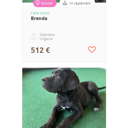
femelă
14 săptămâni
Cane Corso
Brenda
Döbrököz
Ungaria
512 €