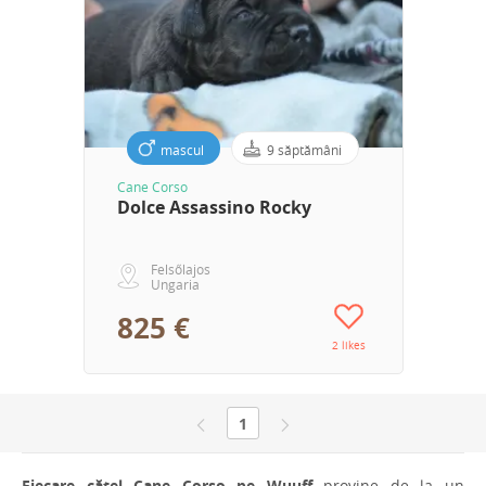
mascul
9 săptămâni
Cane Corso
Dolce Assassino Rocky
Felsőlajos
Ungaria
825 €
2 likes
1
Fiecare cățel Cane Corso pe Wuuff
provine de la un