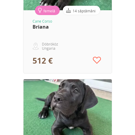
femelă
14 săptămâni
Cane Corso
Briana
Döbrököz
Ungaria
512 €