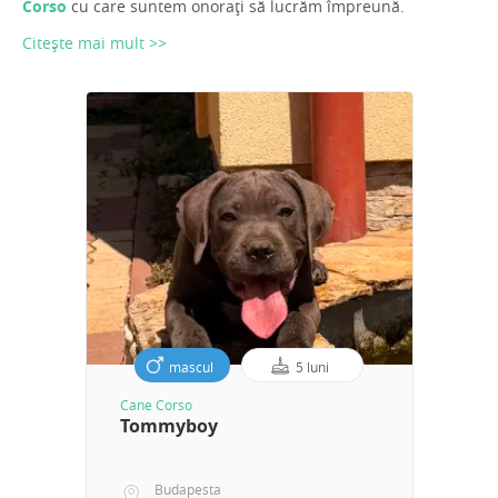
Corso
cu care suntem onorați să lucrăm împreună.
Citește mai mult >>
mascul
5 luni
Cane Corso
Tommyboy
Budapesta