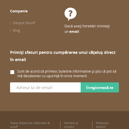
Companie
Despre Wuuff
Dacă aveți întrebări trimiteți
Blog
un
email
Primiți sfaturi pentru cumpărarea unui cățeluș direct
în email
Sunt de acord să primesc buletine informative și știu că pot să
mă dezabonez cu ușurință în orice moment.
Înregistrează-te
Toate drepturile rezervate ©
Termeni şi
Protecţia
wuuff
condiţii
datelor