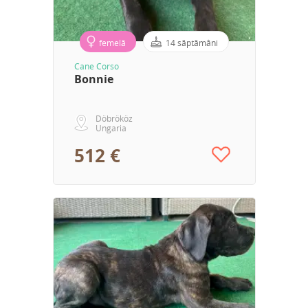
femelă
14 săptămâni
Cane Corso
Bonnie
Döbrököz
Ungaria
512 €