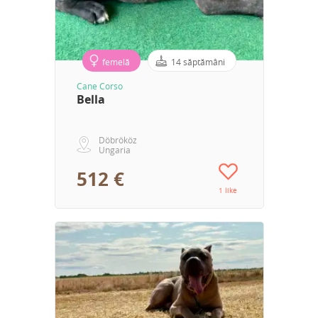
femelă
14 săptămâni
Cane Corso
Bella
Döbrököz
Ungaria
512 €
1 like