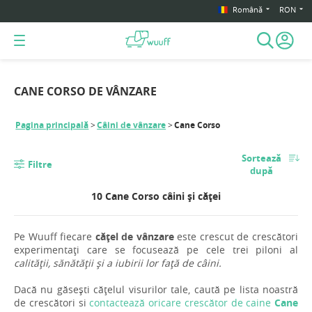
Română
RON
CANE CORSO DE VÂNZARE
Pagina principală
Câini de vânzare
Cane Corso
Sortează
Filtre
după
10 Cane Corso câini și căței
Pe Wuuff fiecare
cățel de vânzare
este crescut de crescători
experimentați care se focusează pe cele trei piloni al
calității, sănătății și a iubirii lor față de câini.
Dacă nu găsești cățelul visurilor tale, caută pe lista noastră
de crescători si
contactează oricare crescător de caine
Cane