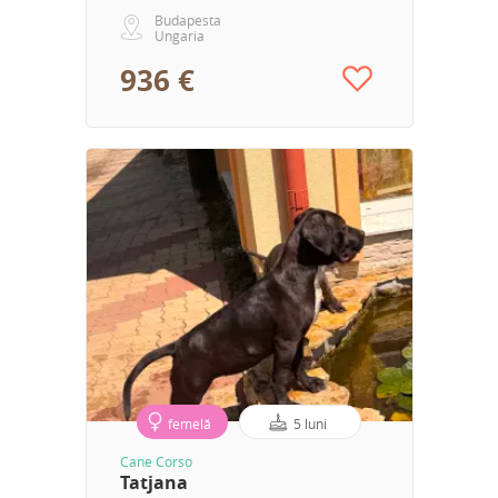
Budapesta
Ungaria
936 €
femelă
5 luni
Cane Corso
Tatjana