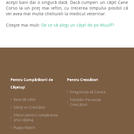
acești bani dai o singură dată. Dacă cumperi un cățel Cane
Corso la un preț mai ieftin, cu trecerea timpului posibil că
vei avea mai multe cheltuieli la medicul veterinar.
Citește mai mult:
De ce să alegi un cățel de pe Wuuff?
Pentru Cumpărătorii de
Pentru Crescători
Cățeluși
Înregistrați-vă Canisa
Rase de câini
Întrebări frecvente
Crescători
Găsiți un Crescător
Sfaturi pentru cumpărarea
unui cățeluș
Puppy Match