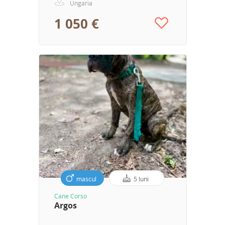
Ungaria
1 050 €
mascul
5 luni
Cane Corso
Argos