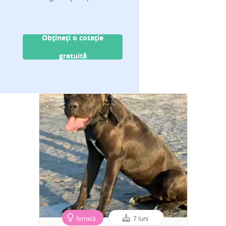
Obțineți o cotație
gratuită
femelă
7 luni