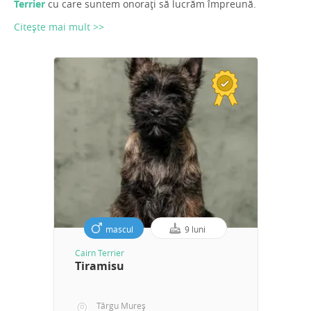
Terrier
cu care suntem onorați să lucrăm împreună.
Citește mai mult >>
mascul
9 luni
Cairn Terrier
Tiramisu
Târgu Mureș