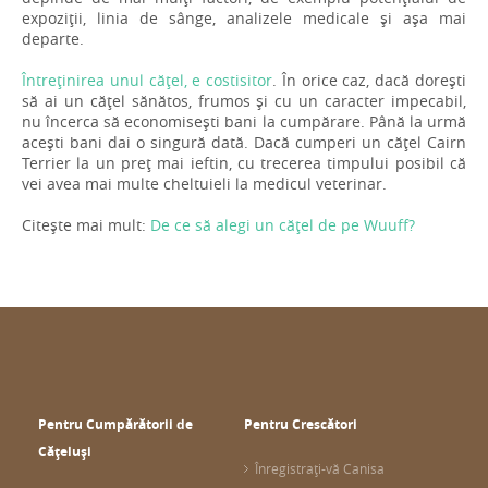
expoziții, linia de sânge, analizele medicale și așa mai
departe.
Întreținirea unul cățel, e costisitor
. În orice caz, dacă dorești
să ai un cățel sănătos, frumos și cu un caracter impecabil,
nu încerca să economisești bani la cumpărare. Până la urmă
acești bani dai o singură dată. Dacă cumperi un cățel Cairn
Terrier la un preț mai ieftin, cu trecerea timpului posibil că
vei avea mai multe cheltuieli la medicul veterinar.
Citește mai mult:
De ce să alegi un cățel de pe Wuuff?
Pentru Cumpărătorii de
Pentru Crescători
Cățeluși
Înregistrați-vă Canisa