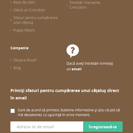
Rase de câini
Întrebări frecvente
Crescători
Găsiți un Crescător
Sfaturi pentru cumpărarea
unui cățeluș
Puppy Match
Companie
Despre Wuuff
Dacă aveți întrebări trimiteți
Blog
un
email
Primiți sfaturi pentru cumpărarea unui cățeluș direct
în email
Sunt de acord să primesc buletine informative și știu că pot să
mă dezabonez cu ușurință în orice moment.
Înregistrează-te