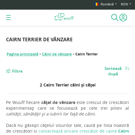
Română
RON
CAIRN TERRIER DE VÂNZARE
Pagina principală
Câini de vânzare
Cairn Terrier
Sortează
Filtre
după
2 Cairn Terrier câini și căței
Pe Wuuff fiecare
cățel de vânzare
este crescut de crescători
experimentați care se focusează pe cele trei piloni al
calității, sănătății și a iubirii lor față de câini.
Dacă nu găsești cățelul visurilor tale, caută pe lista noastră
de crescători si
contactează oricare crescător de caine
Cairn