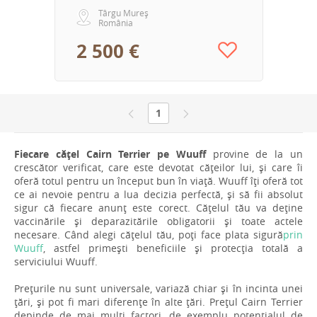
Târgu Mureș
România
2 500 €
1
Fiecare cățel Cairn Terrier pe Wuuff
provine de la un
crescător verificat, care este devotat cățeilor lui, și care îi
oferă totul pentru un început bun în viață. Wuuff îți oferă tot
ce ai nevoie pentru a lua decizia perfectă, și să fii absolut
sigur că fiecare anunț este corect. Cățelul tău va deține
vaccinările și deparazitările obligatorii și toate actele
necesare. Când alegi cățelul tău, poți face plata sigură
prin
Wuuff
, astfel primești beneficiile și protecția totală a
serviciului Wuuff.
Prețurile nu sunt universale, variază chiar și în incinta unei
țări, și pot fi mari diferențe în alte țări. Prețul Cairn Terrier
depinde de mai mulți factori, de exemplu potențialul de