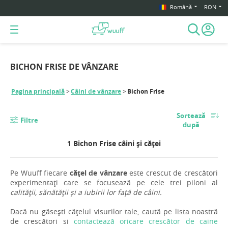
Română
RON
BICHON FRISE DE VÂNZARE
Pagina principală
Câini de vânzare
Bichon Frise
Sortează
Filtre
după
1 Bichon Frise câini și căței
Pe Wuuff fiecare
cățel de vânzare
este crescut de crescători
experimentați care se focusează pe cele trei piloni al
calității, sănătății și a iubirii lor față de câini.
Dacă nu găsești cățelul visurilor tale, caută pe lista noastră
de crescători si
contactează oricare crescător de caine