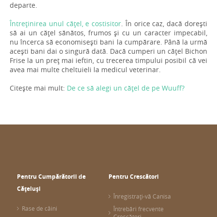
departe.
Întreținirea unul cățel, e costisitor
. În orice caz, dacă dorești
să ai un cățel sănătos, frumos și cu un caracter impecabil,
nu încerca să economisești bani la cumpărare. Până la urmă
acești bani dai o singură dată. Dacă cumperi un cățel Bichon
Frise la un preț mai ieftin, cu trecerea timpului posibil că vei
avea mai multe cheltuieli la medicul veterinar.
Citește mai mult:
De ce să alegi un cățel de pe Wuuff?
Pentru Cumpărătorii de
Pentru Crescători
Cățeluși
Înregistrați-vă Canisa
Rase de câini
Întrebări frecvente
Crescători