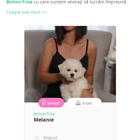
Bichon Frise
cu care suntem onorați să lucrăm împreună.
Citește mai mult >>
femelă
4 luni
Bichon Frise
Melanie
Belgrad