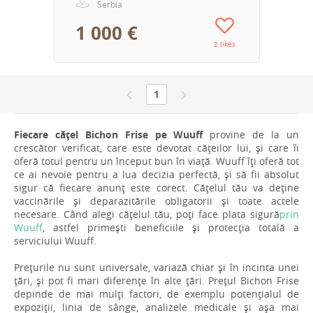
Serbia
1 000 €
2 likes
1
Fiecare cățel Bichon Frise pe Wuuff
provine de la un
crescător verificat, care este devotat cățeilor lui, și care îi
oferă totul pentru un început bun în viață. Wuuff îți oferă tot
ce ai nevoie pentru a lua decizia perfectă, și să fii absolut
sigur că fiecare anunț este corect. Cățelul tău va deține
vaccinările și deparazitările obligatorii și toate actele
necesare. Când alegi cățelul tău, poți face plata sigură
prin
Wuuff
, astfel primești beneficiile și protecția totală a
serviciului Wuuff.
Prețurile nu sunt universale, variază chiar și în incinta unei
țări, și pot fi mari diferențe în alte țări. Prețul Bichon Frise
depinde de mai mulți factori, de exemplu potențialul de
expoziții, linia de sânge, analizele medicale și așa mai