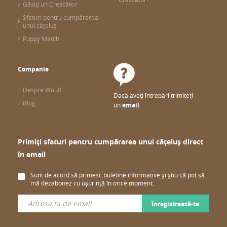
Găsiți un Crescător
Sfaturi pentru cumpărarea
unui cățeluș
Puppy Match
Companie
Despre Wuuff
Dacă aveți întrebări trimiteți
Blog
un
email
Primiți sfaturi pentru cumpărarea unui cățeluș direct
în email
Sunt de acord să primesc buletine informative și știu că pot să
mă dezabonez cu ușurință în orice moment.
Înregistrează-te