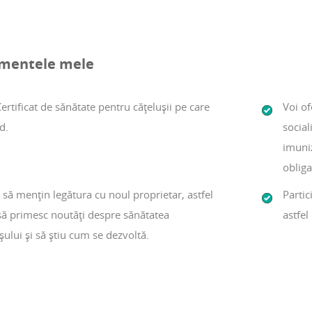
mentele mele
ertificat de sănătate pentru cățelușii pe care
Voi of
d.
social
imuniz
obliga
 să mențin legătura cu noul proprietar, astfel
Partic
să primesc noutăți despre sănătatea
astfel
șului și să știu cum se dezvoltă.