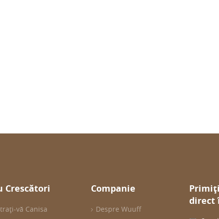
 Crescători
Companie
Primiț
direct
trați-vă Canisa
Despre Wuuff