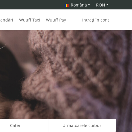
Română
RON
mandări
Wuuff Taxi
Wuuff Pay
Intrați în cont
Căței
Următoarele cuiburi