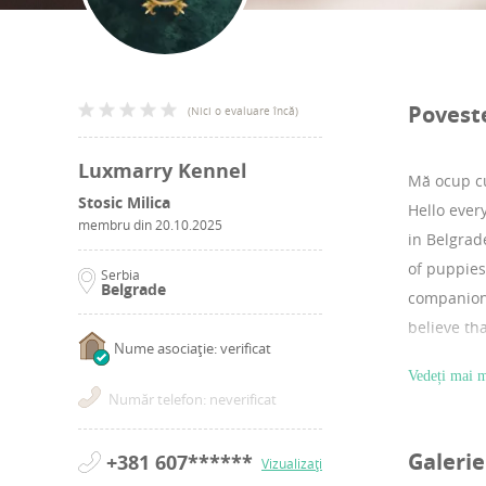
Povest
(
Nici o evaluare încă
)
Luxmarry Kennel
Mă ocup cu
Stosic Milica
Hello ever
membru din
20.10.2025
in Belgrad
of puppies
Serbia
Belgrade
companions
believe th
Nume asociație: verificat
nurture fr
Vedeți mai m
Număr telefon: neverificat
Galerie
+381 607******
Vizualizați