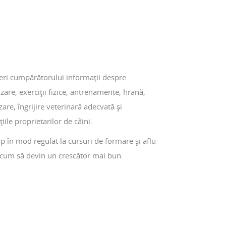
eri cumpărătorului informații despre
izare, exerciții fizice, antrenamente, hrană,
are, îngrijire veterinară adecvată și
țiile proprietarilor de câini.
ip în mod regulat la cursuri de formare și aflu
 cum să devin un crescător mai bun.