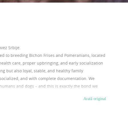
vez Srbije.
ted to breeding Bichon Frises and Pomeranians, located
health care, proper upbringing, and early socialization
ng but also loyal, stable, and healthy family
 socialized, and with complete documentation. We
 humans and dogs – and this is exactly the bond we
re, and devotion.
Arată original