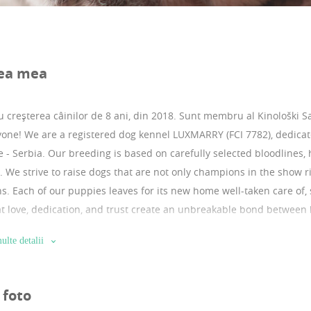
ea mea
 creșterea câinilor de 8 ani, din 2018.
Sunt membru al Kinološki Sa
yone! We are a registered dog kennel LUXMARRY (FCI 7782), dedica
e - Serbia. Our breeding is based on carefully selected bloodlines, 
. We strive to raise dogs that are not only champions in the show ri
. Each of our puppies leaves for its new home well-taken care of,
at love, dedication, and trust create an unbreakable bond between
om the very first day. From our hearts to your home — with love, ca
ulte detalii
 foto