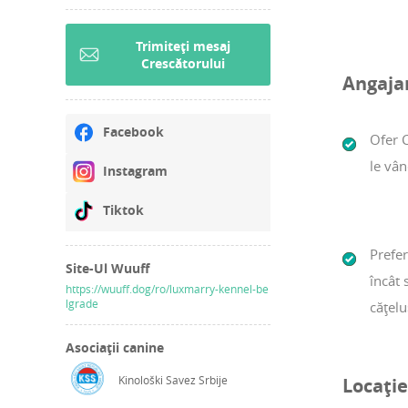
Trimiteți mesaj
Crescătorului
Angaja
Facebook
Ofer C
le vân
Instagram
Tiktok
Prefer
Site-Ul Wuuff
încât 
https://wuuff.dog/ro/luxmarry-kennel-be
lgrade
cățelu
Asociații canine
Kinološki Savez Srbije
Locație