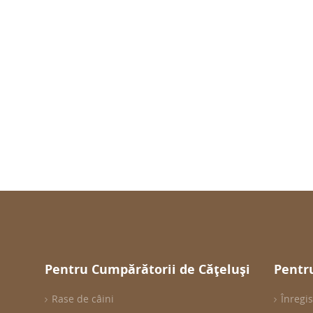
Pentru Cumpărătorii de Cățeluși
Pentru
Rase de câini
Înregis