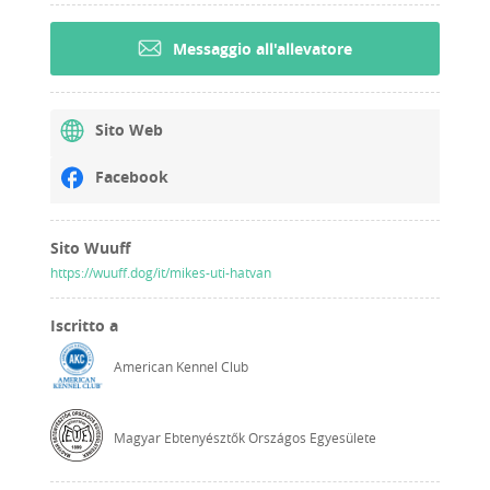
Messaggio all'allevatore
Sito Web
Facebook
Sito Wuuff
https://wuuff.dog/it/mikes-uti-hatvan
Iscritto a
American Kennel Club
Magyar Ebtenyésztők Országos Egyesülete