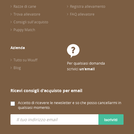
Razze di cane
Registra allevamento
Trova allevatore
FAQ allevatore
Consigli sull'acquisto
Puppy Match
Azienda
Tutto su Wuuff
Per qualsiasi domanda
Blog
scrivici
un'email
Ricevi consigli d'acquisto per email
Accetto di ricevere le newsletter e so che posso cancellarmi in
qualsiasi momento.
Iscriviti