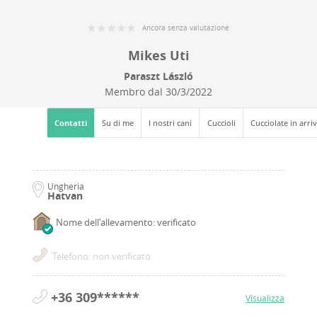
Ancora senza valutazione
Mikes Uti
Paraszt László
Membro dal
30/3/2022
Contatti
Su di me
I nostri cani
Cuccioli
Cucciolate in arri
Ungheria
Hatvan
Nome dell'allevamento: verificato
Telefono: non verificato
+36 309******
Visualizza