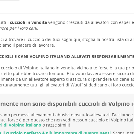
tti i
cuccioli in vendita
vengono cresciuti da allevatori con esperie
ore per i loro cani
.
ci a trovare il cucciolo dei tuoi sogni qui, sfoglia la nostra lista di a
iamo il piacere di lavorare.
CCIOLI E CANI VOLPINO ITALIANO ALLEVATI RESPONSABILMENT
cucciolo di Volpino italiano in vendita vicino a te forse è la tua prior
rfetto potrebbe trovarsi lontano. E tu vuoi davvero essere sicuro di 
mente da un allevatore esperto ti assicura di prendere un cane adatt
ortunatamente tutti gli allevatori di Wuuff si dedicano ai loro cuccio
mente non sono disponibili cuccioli di Volpino i
sono permessi allevamenti abusivi o pseudo-allevatori! Facciamo cont
te, forse è per questo che non vedi nessun cucciolo di Volpino itali
ri di Volpino italiano
o razze simili!
e il cucciolo perfetto è più importante di quanto pensi.
Scopri per