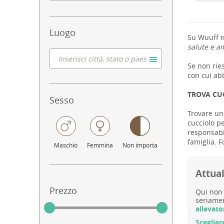
Luogo
Su Wuuff tu
salute e am
Se non ries
con cui abb
TROVA CU
Sesso
Trovare un 
cucciolo pe
responsabil
famiglia. F
Maschio
Femmina
Non importa
Attual
Prezzo
Qui non 
seriamen
allevato
Sceglier