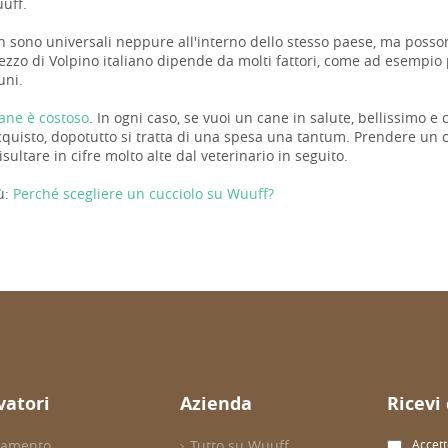
uuff.
n sono universali neppure all'interno dello stesso paese, ma possono
rezzo di Volpino italiano dipende da molti fattori, come ad esempio 
uni.
ane è costoso
. In ogni caso, se vuoi un cane in salute, bellissimo e
cquisto, dopotutto si tratta di una spesa una tantum. Prendere un cu
sultare in cifre molto alte dal veterinario in seguito.
ù:
Perché scegliere un cucciolo su Wuuff?
evatori
Azienda
Ricevi
evamento
Tutto su Wuuff
Accett