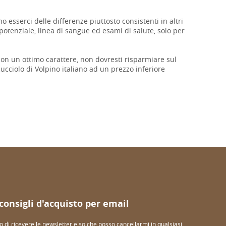
 esserci delle differenze piuttosto consistenti in altri
potenziale, linea di sangue ed esami di salute, solo per
 con un ottimo carattere, non dovresti risparmiare sul
cciolo di Volpino italiano ad un prezzo inferiore
 consigli d'acquisto per email
o di ricevere le newsletter e so che posso cancellarmi in qualsiasi