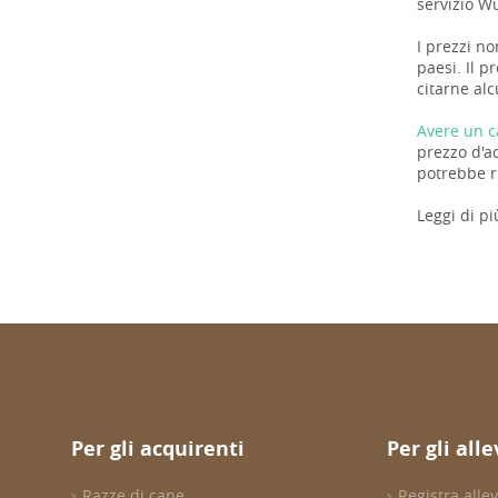
servizio W
I prezzi no
paesi. Il p
citarne alc
Avere un c
prezzo d'a
potrebbe ri
Leggi di pi
Per gli acquirenti
Per gli all
Razze di cane
Registra all