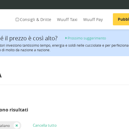
Pubbl
Consigli & Dritte
Wuuff Taxi
Wuuff Pay
é il prezzo è così alto?
Prossimo suggerimento
atori investono tantissimo tempo, energia e soldi nelle cucciolate e per perfezionar
 di molto da nazione a nazione.
A
ono risultati
Cancella tutto
taliano