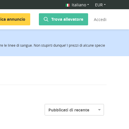
Italiano
EUR
ica annuncio
Trova allevatore
Accedi
e le linee di sangue. Non stupirti dunque! I prezzi di alcune specie
Pubblicati di recente