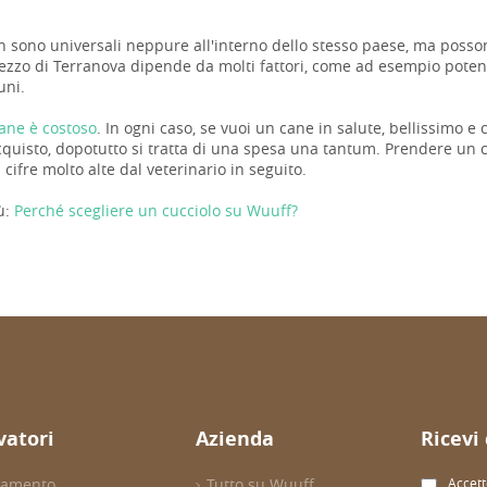
n sono universali neppure all'interno dello stesso paese, ma possono
prezzo di Terranova dipende da molti fattori, come ad esempio potenz
uni.
ane è costoso
. In ogni caso, se vuoi un cane in salute, bellissimo e
cquisto, dopotutto si tratta di una spesa una tantum. Prendere un 
n cifre molto alte dal veterinario in seguito.
ù:
Perché scegliere un cucciolo su Wuuff?
evatori
Azienda
Ricevi
evamento
Tutto su Wuuff
Accett