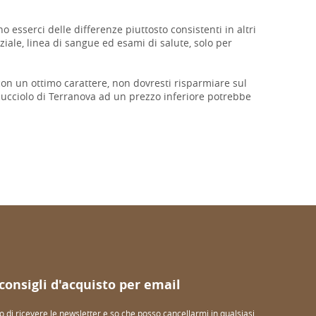
 esserci delle differenze piuttosto consistenti in altri
iale, linea di sangue ed esami di salute, solo per
 con un ottimo carattere, non dovresti risparmiare sul
cucciolo di Terranova ad un prezzo inferiore potrebbe
 consigli d'acquisto per email
o di ricevere le newsletter e so che posso cancellarmi in qualsiasi