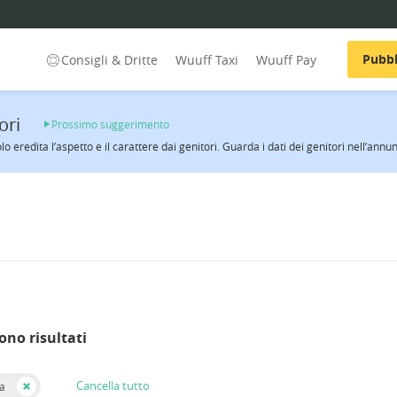
Pubbl
Consigli & Dritte
Wuuff Taxi
Wuuff Pay
ori
Prossimo suggerimento
o eredita l’aspetto e il carattere dai genitori. Guarda i dati dei genitori nell’annun
ono risultati
Cancella tutto
a