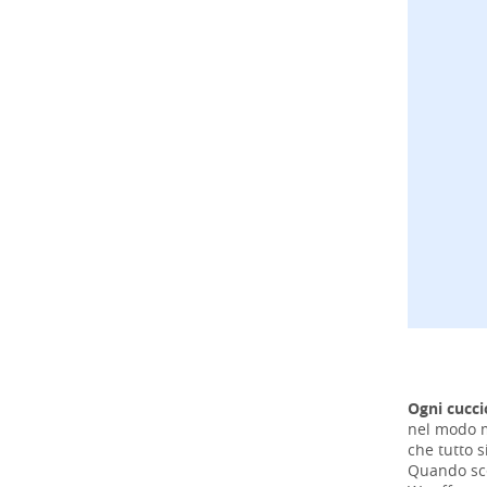
Ogni cucci
nel modo mi
che tutto s
Quando sce