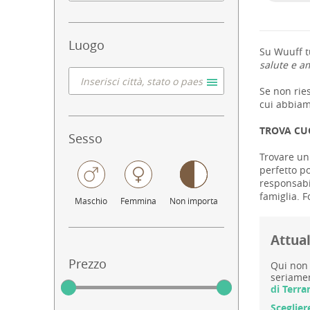
Luogo
Su Wuuff tu
salute e am
Se non ries
cui abbiamo
TROVA CU
Sesso
Trovare un 
perfetto po
responsabil
famiglia. F
Maschio
Femmina
Non importa
Attua
Prezzo
Qui non 
seriamen
di Terr
Sceglier