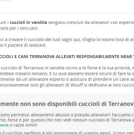
tti i
cuccioli in vendita
vengono cresciuti da allevatori con esperie
ore per i loro cani
.
ci a trovare il cucciolo dei tuoi sogni qui, sfoglia la nostra lista di a
 il piacere di lavorare.
CCIOLI E CANI TERRANOVA ALLEVATI RESPONSABILMENTE NEAR
cucciolo di Terranova in vendita vicino a te forse è la tua priorità, m
trebbe trovarsi lontano. E tu vuoi davvero essere sicuro di fare la s
mente da un allevatore esperto ti assicura di prendere un cane adatt
ortunatamente tutti gli allevatori di Wuuff si dedicano ai loro cuccio
lmente non sono disponibili cuccioli di Terrano
sono permessi allevamenti abusivi o pseudo-allevatori! Facciamo cont
te, forse è per questo che non vedi nessun cucciolo di Terranova a
anova
o razze simili!
e il cucciolo perfetto è più importante di quanto pensi.
Scopri per