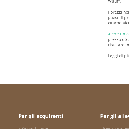
Wuuff.
I prezzi no
paesi. Il 
citarne alc
Avere un c
prezzo d'a
risultare i
Leggi di pi
Per gli acquirenti
Per gli all
Razze di cane
Registra all