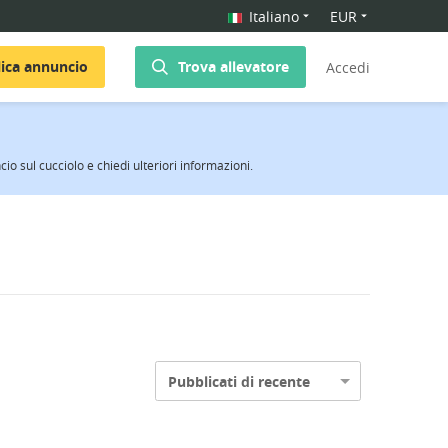
Italiano
EUR
ica annuncio
Trova allevatore
Accedi
cio sul cucciolo e chiedi ulteriori informazioni.
Pubblicati di recente