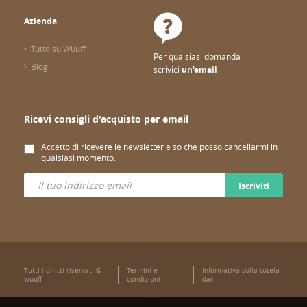
Azienda
Tutto su Wuuff
Per qualsiasi domanda
Blog
scrivici
un'email
Ricevi consigli d'acquisto per email
Accetto di ricevere le newsletter e so che posso cancellarmi in
qualsiasi momento.
Iscriviti
Tutti i diritti riservati ©
Termini e
Informativa sulla tutela
wuuff
condizioni
dati