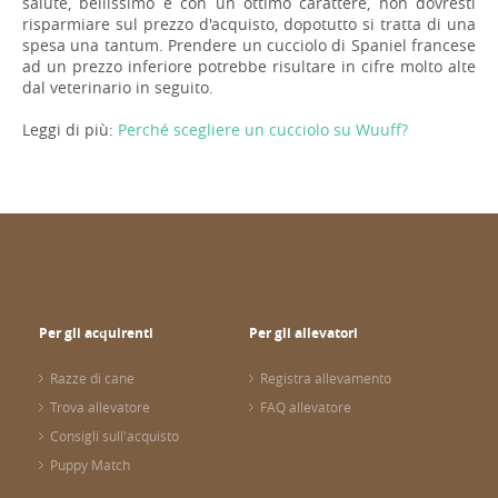
salute, bellissimo e con un ottimo carattere, non dovresti
risparmiare sul prezzo d'acquisto, dopotutto si tratta di una
spesa una tantum. Prendere un cucciolo di Spaniel francese
ad un prezzo inferiore potrebbe risultare in cifre molto alte
dal veterinario in seguito.
Leggi di più:
Perché scegliere un cucciolo su Wuuff?
Per gli acquirenti
Per gli allevatori
Razze di cane
Registra allevamento
Trova allevatore
FAQ allevatore
Consigli sull'acquisto
Puppy Match