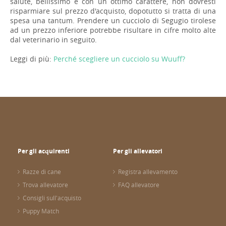
salute, bellissimo e con un ottimo carattere, non dovresti
risparmiare sul prezzo d'acquisto, dopotutto si tratta di una
spesa una tantum. Prendere un cucciolo di Segugio tirolese
ad un prezzo inferiore potrebbe risultare in cifre molto alte
dal veterinario in seguito.
Leggi di più:
Perché scegliere un cucciolo su Wuuff?
Per gli acquirenti
Per gli allevatori
Razze di cane
Registra allevamento
Trova allevatore
FAQ allevatore
Consigli sull'acquisto
Puppy Match