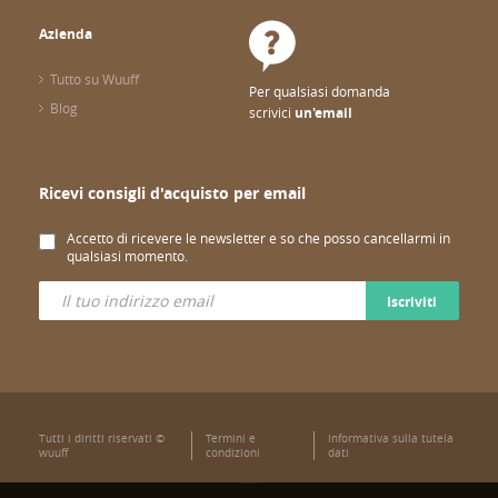
Azienda
Tutto su Wuuff
Per qualsiasi domanda
Blog
scrivici
un'email
Ricevi consigli d'acquisto per email
Accetto di ricevere le newsletter e so che posso cancellarmi in
qualsiasi momento.
Iscriviti
Tutti i diritti riservati ©
Termini e
Informativa sulla tutela
wuuff
condizioni
dati