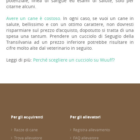
potenziale, linea di sangue ed esami di salute, solo per
citarne alcuni.
Avere un cane è costoso
. In ogni caso, se vuoi un cane in
salute, bellissimo e con un ottimo carattere, non dovresti
risparmiare sul prezzo d'acquisto, dopotutto si tratta di una
spesa una tantum. Prendere un cucciolo di Segugio della
Transilvania ad un prezzo inferiore potrebbe risultare in
cifre molto alte dal veterinario in seguito.
Leggi di più:
Perché scegliere un cucciolo su Wuuff?
Per gli acquirenti
Per gli allevatori
Razze di cane
Registra allevamento
Trova allevatore
FAQ allevatore