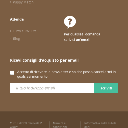
Puppy Match
Azienda
Tutto su Wuuff
Per qualsiasi domanda
Blog
scrivici
un'email
Ricevi consigli d'acquisto per email
Accetto di ricevere le newsletter e so che posso cancellarmi in
qualsiasi momento.
Iscriviti
Tutti i diritti riservati ©
Termini e
Informativa sulla tutela
wuuff
condizioni
dati