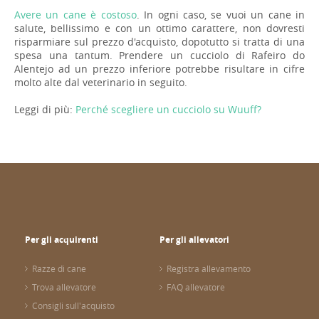
Avere un cane è costoso
. In ogni caso, se vuoi un cane in
salute, bellissimo e con un ottimo carattere, non dovresti
risparmiare sul prezzo d'acquisto, dopotutto si tratta di una
spesa una tantum. Prendere un cucciolo di Rafeiro do
Alentejo ad un prezzo inferiore potrebbe risultare in cifre
molto alte dal veterinario in seguito.
Leggi di più:
Perché scegliere un cucciolo su Wuuff?
Per gli acquirenti
Per gli allevatori
Razze di cane
Registra allevamento
Trova allevatore
FAQ allevatore
Consigli sull'acquisto