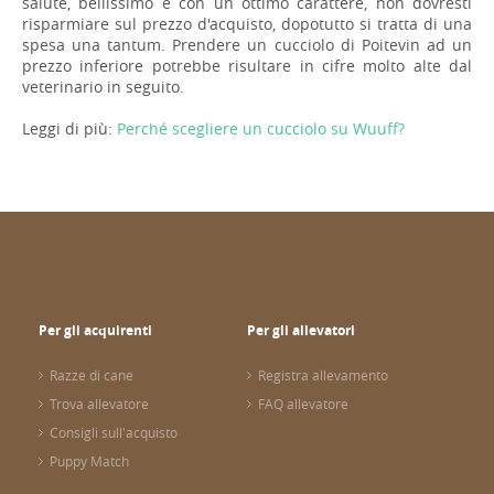
salute, bellissimo e con un ottimo carattere, non dovresti
risparmiare sul prezzo d'acquisto, dopotutto si tratta di una
spesa una tantum. Prendere un cucciolo di Poitevin ad un
prezzo inferiore potrebbe risultare in cifre molto alte dal
veterinario in seguito.
Leggi di più:
Perché scegliere un cucciolo su Wuuff?
Per gli acquirenti
Per gli allevatori
Razze di cane
Registra allevamento
Trova allevatore
FAQ allevatore
Consigli sull'acquisto
Puppy Match