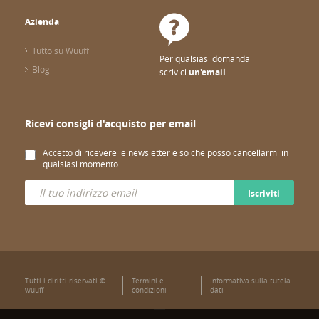
Azienda
Tutto su Wuuff
Per qualsiasi domanda
Blog
scrivici
un'email
Ricevi consigli d'acquisto per email
Accetto di ricevere le newsletter e so che posso cancellarmi in
qualsiasi momento.
Iscriviti
Tutti i diritti riservati ©
Termini e
Informativa sulla tutela
wuuff
condizioni
dati