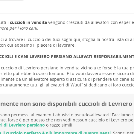
tti i
cuccioli in vendita
vengono cresciuti da allevatori con esperie
ore per i loro cani
.
ci a trovare il cucciolo dei tuoi sogni qui, sfoglia la nostra lista di a
on cui abbiamo il piacere di lavorare.
CCIOLI E CANI LEVRIERO PERSIANO ALLEVATI RESPONSABILMEN
cucciolo di Levriero persiano in vendita vicino a te forse è la tua pri
rfetto potrebbe trovarsi lontano. E tu vuoi davvero essere sicuro di 
mente da un allevatore esperto ti assicura di prendere un cane adatt
ortunatamente tutti gli allevatori di Wuuff si dedicano ai loro cuccio
mente non sono disponibili cuccioli di Levriero
sono permessi allevamenti abusivi o pseudo-allevatori! Facciamo cont
te, forse è per questo che non vedi nessun cucciolo di Levriero per
ri di Levriero persiano
o razze simili!
e il cucciolo perfetto è più importante di quanto pensi.
Scopri per