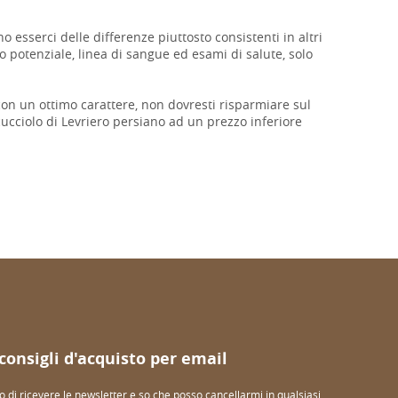
 esserci delle differenze piuttosto consistenti in altri
o potenziale, linea di sangue ed esami di salute, solo
 con un ottimo carattere, non dovresti risparmiare sul
ucciolo di Levriero persiano ad un prezzo inferiore
 consigli d'acquisto per email
o di ricevere le newsletter e so che posso cancellarmi in qualsiasi