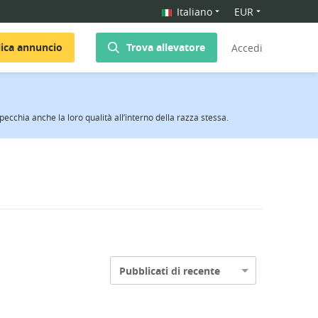
Italiano
EUR
ica annuncio
Trova allevatore
Accedi
specchia anche la loro qualità all’interno della razza stessa.
Pubblicati di recente