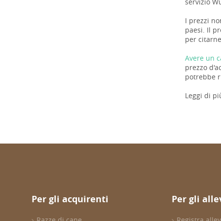
servizio W
I prezzi no
paesi. Il p
per citarne
Avere un c
prezzo d'a
potrebbe ri
Leggi di pi
Per gli acquirenti
Per gli all
Razze di cane
Registra all