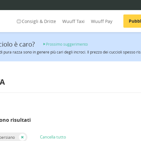
Pubbl
Consigli & Dritte
Wuuff Taxi
Wuuff Pay
ciolo è caro?
Prossimo suggerimento
i di pura razza sono in genere più cari degli incroci. Il prezzo dei cuccioli spesso ri
TA
ono risultati
Cancella tutto
 persiano