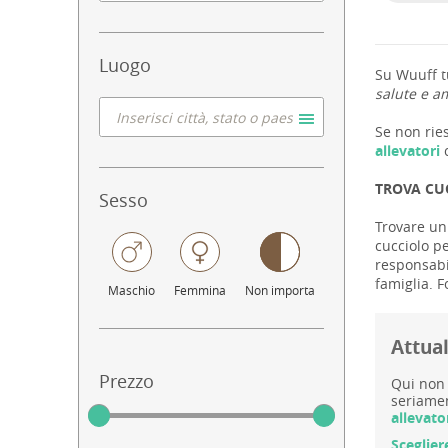
Luogo
Su Wuuff tu
salute e am
Se non ries
allevatori
c
TROVA CU
Sesso
Trovare un 
cucciolo pe
responsabil
famiglia. F
Maschio
Femmina
Non importa
Attual
Prezzo
Qui non 
seriamen
allevato
Sceglier