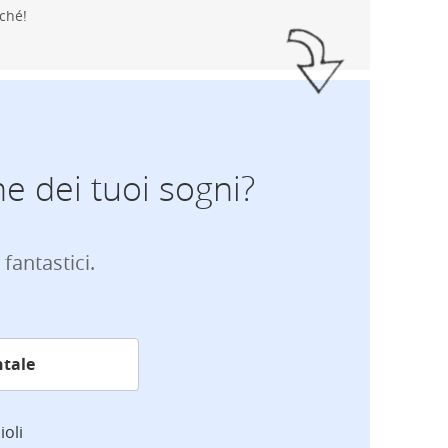
ché!
ne dei tuoi sogni?
 fantastici.
ioli