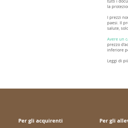
tutti i do
la protezio
I prezzi no
paesi. Il p
salute, sol
Avere un c
prezzo d'a
inferiore p
Leggi di pi
Per gli acquirenti
Per gli all