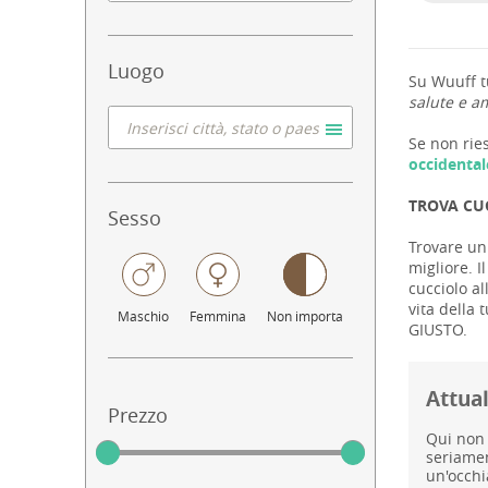
Luogo
Su Wuuff tu
salute e am
Se non ries
occidental
TROVA CUC
Sesso
Trovare un 
migliore. I
cucciolo al
vita della 
Maschio
Femmina
Non importa
GIUSTO.
Attual
Prezzo
Qui non 
seriamen
un'occhi