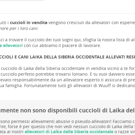
tti i
cuccioli in vendita
vengono cresciuti da allevatori con esperie
ore per i loro cani
.
ci a trovare il cucciolo dei tuoi sogni qui, sfoglia la nostra lista di a
e allevatori
con cui abbiamo il piacere di lavorare.
CIOLI E CANI LAIKA DELLA SIBERIA OCCIDENTALE ALLEVATI R
cucciolo di Laika della Siberia occidentale in vendita vicino a te for
l cucciolo perfetto potrebbe trovarsi lontano. E tu vuoi davvero esser
levato responsabilmente da un allevatore esperto ti assicura di pren
tua famiglia. Fortunatamente tutti gli allevatori di Wuuff si dedicano 
mente non sono disponibili cuccioli di Laika del
sono permessi allevamenti abusivi o pseudo-allevatori! Facciamo cont
te, forse è per questo che non vedi nessun cucciolo di Laika della 
ata ai nostri
allevatori di Laika della Siberia occidentale
o razze sim