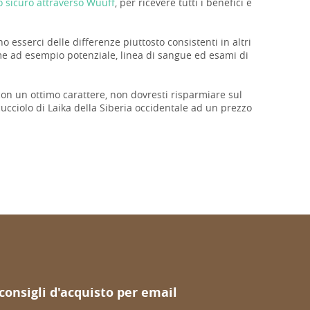
 sicuro attraverso Wuuff
, per ricevere tutti i benefici e
 esserci delle differenze piuttosto consistenti in altri
come ad esempio potenziale, linea di sangue ed esami di
 con un ottimo carattere, non dovresti risparmiare sul
ucciolo di Laika della Siberia occidentale ad un prezzo
 consigli d'acquisto per email