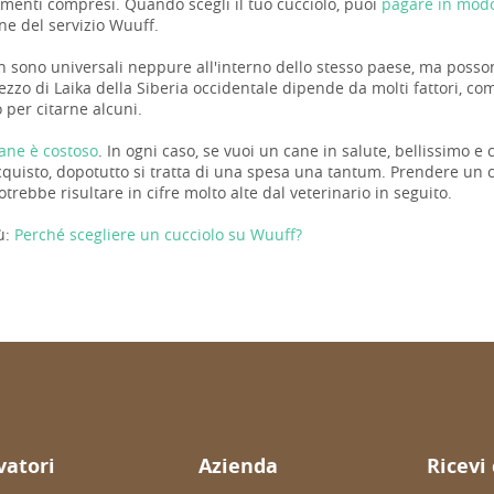
cumenti compresi. Quando scegli il tuo cucciolo, puoi
pagare in modo
ne del servizio Wuuff.
n sono universali neppure all'interno dello stesso paese, ma possono
rezzo di Laika della Siberia occidentale dipende da molti fattori, 
o per citarne alcuni.
ane è costoso
. In ogni caso, se vuoi un cane in salute, bellissimo e
cquisto, dopotutto si tratta di una spesa una tantum. Prendere un c
otrebbe risultare in cifre molto alte dal veterinario in seguito.
ù:
Perché scegliere un cucciolo su Wuuff?
evatori
Azienda
Ricevi