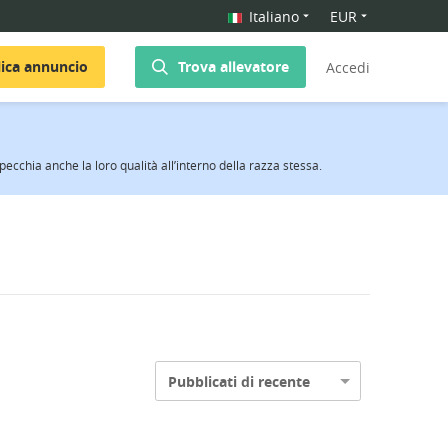
Italiano
EUR
ica annuncio
Trova allevatore
Accedi
specchia anche la loro qualità all’interno della razza stessa.
Pubblicati di recente