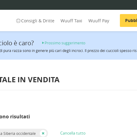
Pubbl
Consigli & Dritte
Wuuff Taxi
Wuuff Pay
ciolo è caro?
Prossimo suggerimento
i di pura razza sono in genere più cari degli incroci. Il prezzo dei cuccioli spesso ri
TALE IN VENDITA
ono risultati
Cancella tutto
la Siberia occidentale