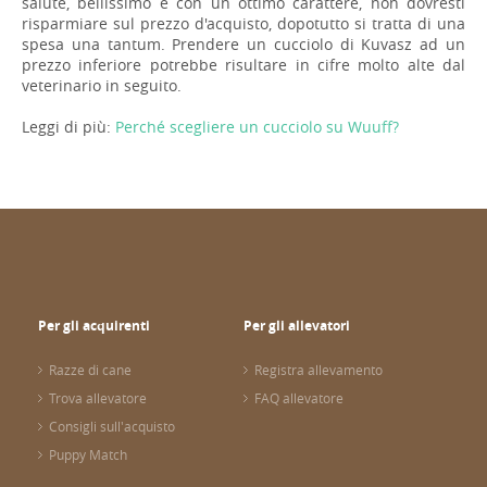
salute, bellissimo e con un ottimo carattere, non dovresti
risparmiare sul prezzo d'acquisto, dopotutto si tratta di una
spesa una tantum. Prendere un cucciolo di Kuvasz ad un
prezzo inferiore potrebbe risultare in cifre molto alte dal
veterinario in seguito.
Leggi di più:
Perché scegliere un cucciolo su Wuuff?
Per gli acquirenti
Per gli allevatori
Razze di cane
Registra allevamento
Trova allevatore
FAQ allevatore
Consigli sull'acquisto
Puppy Match