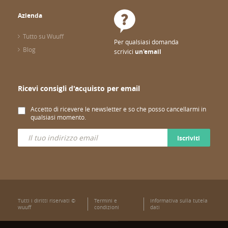
Azienda
Tutto su Wuuff
Per qualsiasi domanda
Blog
scrivici
un'email
Ricevi consigli d'acquisto per email
Accetto di ricevere le newsletter e so che posso cancellarmi in
qualsiasi momento.
Iscriviti
Tutti i diritti riservati ©
Termini e
Informativa sulla tutela
wuuff
condizioni
dati