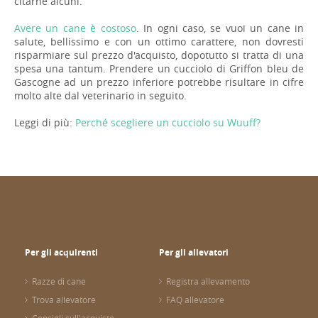
citarne alcuni.
Avere un cane è costoso
. In ogni caso, se vuoi un cane in
salute, bellissimo e con un ottimo carattere, non dovresti
risparmiare sul prezzo d'acquisto, dopotutto si tratta di una
spesa una tantum. Prendere un cucciolo di Griffon bleu de
Gascogne ad un prezzo inferiore potrebbe risultare in cifre
molto alte dal veterinario in seguito.
Leggi di più:
Perché scegliere un cucciolo su Wuuff?
Per gli acquirenti
Per gli allevatori
Razze di cane
Registra allevamento
Trova allevatore
FAQ allevatore