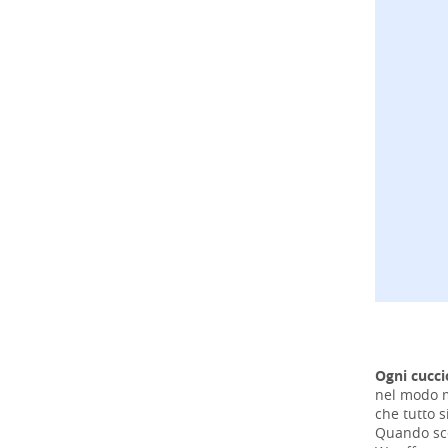
Ogni cucci
nel modo mi
che tutto s
Quando sce