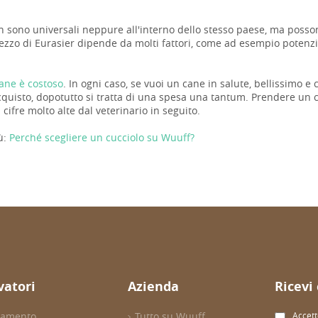
n sono universali neppure all'interno dello stesso paese, ma possono
rezzo di Eurasier dipende da molti fattori, come ad esempio potenzia
ane è costoso
. In ogni caso, se vuoi un cane in salute, bellissimo e
cquisto, dopotutto si tratta di una spesa una tantum. Prendere un c
n cifre molto alte dal veterinario in seguito.
ù:
Perché scegliere un cucciolo su Wuuff?
evatori
Azienda
Ricevi
evamento
Tutto su Wuuff
Accett