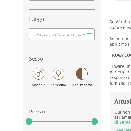
Luogo
Su Wuuff tu
salute e am
Se non ries
abbiamo il 
TROVA CU
Sesso
Trovare un 
perfetto po
responsabil
famiglia. F
Maschio
Femmina
Non importa
Attual
Prezzo
Qui non 
seriamen
di Euras
Sceglier