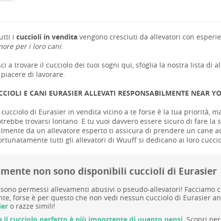
tti i
cuccioli in vendita
vengono cresciuti da allevatori con esperie
ore per i loro cani
.
ci a trovare il cucciolo dei tuoi sogni qui, sfoglia la nostra lista di a
piacere di lavorare.
CCIOLI E CANI EURASIER ALLEVATI RESPONSABILMENTE NEAR Y
cucciolo di Eurasier in vendita vicino a te forse è la tua priorità, ma
trebbe trovarsi lontano. E tu vuoi davvero essere sicuro di fare la s
mente da un allevatore esperto ti assicura di prendere un cane adatt
ortunatamente tutti gli allevatori di Wuuff si dedicano ai loro cuccio
mente non sono disponibili cuccioli di Eurasier
sono permessi allevamenti abusivi o pseudo-allevatori! Facciamo cont
te, forse è per questo che non vedi nessun cucciolo di Eurasier anc
ier
o razze simili!
e il cucciolo perfetto è più importante di quanto pensi.
Scopri per