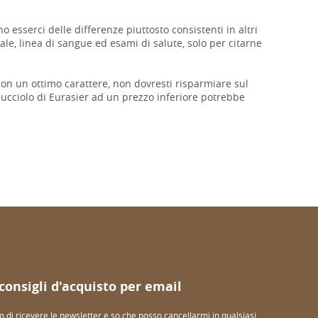
 esserci delle differenze piuttosto consistenti in altri
le, linea di sangue ed esami di salute, solo per citarne
 con un ottimo carattere, non dovresti risparmiare sul
ucciolo di Eurasier ad un prezzo inferiore potrebbe
 consigli d'acquisto per email
o di ricevere le newsletter e so che posso cancellarmi in qualsiasi