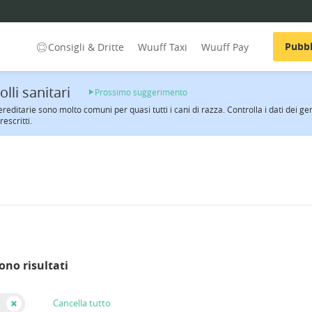
Pubbl
Consigli & Dritte
Wuuff Taxi
Wuuff Pay
lli sanitari
Prossimo suggerimento
ereditarie sono molto comuni per quasi tutti i cani di razza. Controlla i dati dei ge
rescritti.
ono risultati
Cancella tutto