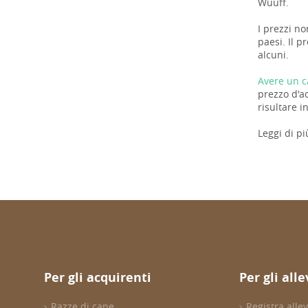
Wuuff.
I prezzi no
paesi. Il p
alcuni.
Avere un c
prezzo d'a
risultare i
Leggi di pi
Per gli acquirenti
Per gli all
Razze di cane
Registra all