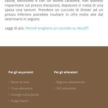
salute, bellissimo e con un ottimo carattere, non dovresti
risparmiare sul prezzo d'acquisto, dopotutto si tratta di una
spesa una tantum. Prendere un cucciolo di Drever ad un
prezzo inferiore potrebbe risultare in cifre molto alte dal
veterinario in seguito.
Leggi di più:
Perché scegliere un cucciolo su Wuuff?
Per gli acquirenti
Per gli allevatori
Razze di cane
Registra allevamento
Trova allevatore
FAQ allevatore
Consigli sull'acquisto
Puppy Match