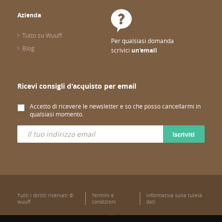
Azienda
Tutto su Wuuff
Per qualsiasi domanda
Blog
scrivici
un'email
Ricevi consigli d'acquisto per email
Accetto di ricevere le newsletter e so che posso cancellarmi in
qualsiasi momento.
Iscriviti
Tutti i diritti riservati ©
Termini e
Informativa sulla tutela
wuuff
condizioni
dati