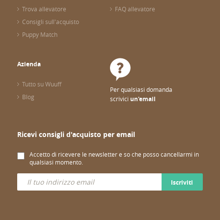
Trova allevatore
FAQ allevatore
Consigli sull'acquisto
Puppy Match
Azienda
Tutto su Wuuff
Per qualsiasi domanda
Blog
scrivici
un'email
Ricevi consigli d'acquisto per email
Accetto di ricevere le newsletter e so che posso cancellarmi in
qualsiasi momento.
Iscriviti