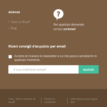
Azienda
Tutto su Wuuff
Per qualsiasi domanda
Blog
scrivici
un'email
Ricevi consigli d'acquisto per email
Accetto di ricevere le newsletter e so che posso cancellarmi in
qualsiasi momento.
Iscriviti
Tutti i diritti riservati ©
Termini e
Informativa sulla tutela
wuuff
condizioni
dati