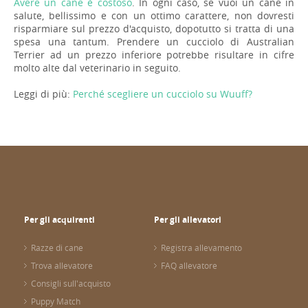
Avere un cane è costoso
. In ogni caso, se vuoi un cane in
salute, bellissimo e con un ottimo carattere, non dovresti
risparmiare sul prezzo d'acquisto, dopotutto si tratta di una
spesa una tantum. Prendere un cucciolo di Australian
Terrier ad un prezzo inferiore potrebbe risultare in cifre
molto alte dal veterinario in seguito.
Leggi di più:
Perché scegliere un cucciolo su Wuuff?
Per gli acquirenti
Per gli allevatori
Razze di cane
Registra allevamento
Trova allevatore
FAQ allevatore
Consigli sull'acquisto
Puppy Match