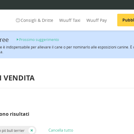
Pubbl
Consigli & Dritte
Wuuff Taxi
Wuuff Pay
ree
Prossimo suggerimento
ee è indispensabile per allevare il cane o per nominarlo alle esposizioni canine. È c
a.
N VENDITA
ono risultati
Cancella tutto
pit bull terrier