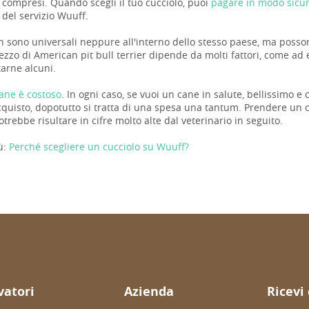
compresi. Quando scegli il tuo cucciolo, puoi
pagare in modo sicur
 del servizio Wuuff.
n sono universali neppure all'interno dello stesso paese, ma possono
rezzo di American pit bull terrier dipende da molti fattori, come ad
tarne alcuni.
ane è costoso
. In ogni caso, se vuoi un cane in salute, bellissimo e
cquisto, dopotutto si tratta di una spesa una tantum. Prendere un c
otrebbe risultare in cifre molto alte dal veterinario in seguito.
ù:
Perché scegliere un cucciolo su Wuuff?
evatori
Azienda
Ricevi