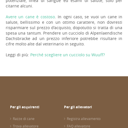
potenziale, linea di sangue ed esami di salute, solo per
citarne alcuni.
Avere un cane è costoso
. In ogni caso, se vuoi un cane in
salute, bellissimo e con un ottimo carattere, non dovresti
risparmiare sul prezzo d'acquisto, dopotutto si tratta di una
spesa una tantum. Prendere un cucciolo di Alpenlaendische
Dachsbracke ad un prezzo inferiore potrebbe risultare in
cifre molto alte dal veterinario in seguito.
Leggi di più:
Perché scegliere un cucciolo su Wuuff?
Per gli acquirenti
Per gli allevatori
Razze di cane
Registra allevamento
Trova allevatore
FAQ allevatore