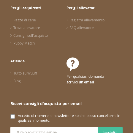
Per gli acquirenti
Per gli allevatori
Razze di cane
Registra allevamento
Trova allevatore
FAQ allevatore
Consigli sull'acquisto
Puppy Match
Azienda
Tutto su Wuuff
Per qualsiasi domanda
Blog
scrivici
un'email
Ricevi consigli d'acquisto per email
Accetto di ricevere le newsletter e so che posso cancellarmi in
qualsiasi momento.
Iscriviti