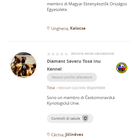
membro di Magyar Ebtenyésztők Országos
Egyesülete.
Kalocsa
Ungheria
(
Ancora senza valutazione
)
Diamant Severu Tosa Inu
Kennel
Nessun profilo allevatore
Tosa
-
nessun cucciolo disponibile
Sono un membro di Českomoravská
Kynologická Unie.
Controlli di salute
Jičíněves
Cèchia