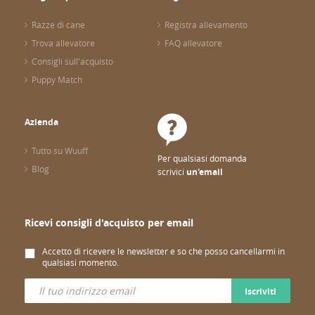
Razze di cane
Registra allevamento
Trova allevatore
FAQ allevatore
Consigli sull'acquisto
Puppy Match
Azienda
Tutto su Wuuff
Per qualsiasi domanda
Blog
scrivici
un'email
Ricevi consigli d'acquisto per email
Accetto di ricevere le newsletter e so che posso cancellarmi in
qualsiasi momento.
Iscriviti