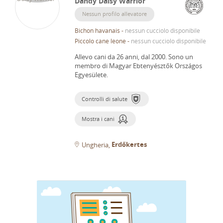
Dandy Daisy Warrior
Nessun profilo allevatore
Bichon havanais
-
nessun cucciolo disponibile
Piccolo cane leone
-
nessun cucciolo disponibile
Allevo cani da 26 anni, dal 2000.
Sono un
membro di Magyar Ebtenyésztők Országos
Egyesülete.
Controlli di salute
Mostra i cani
Erdőkertes
Ungheria