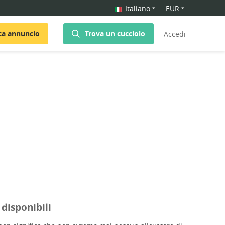
Italiano
EUR
ca annuncio
Trova un cucciolo
Accedi
 disponibili