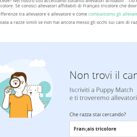
ede? Nel nostro sito accettiamo soltanto allevatori affidabili... c
icolore. Se conosci allevatori affidabili di Français tricolore che do
ifferenze tra allevatore e allevatore e come
combattiamo gli alleva
iata a razze simili se non hai ancora messo gli occhi sui cani di raz
Non trovi il ca
Iscriviti a Puppy Match
e ti troveremo allevatori
Che razza stai cercando?