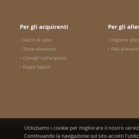
Per gli acquirenti
Per gli all
Razze di cane
Registra all
Trova allevatore
FAQ allevato
Consigli sull'acquisto
Puppy Match
Utilizziamo i cookie per migliorare il nostro serviz
Continuando la navigazione sul sito accetti l'utiliz
Tutti i diritti riservati © wuuff
Termini e condizioni
Infor