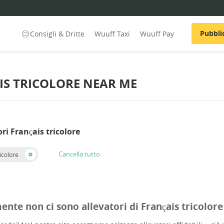
Pubbli
Consigli & Dritte
Wuuff Taxi
Wuuff Pay
IS TRICOLORE NEAR ME
ori Français tricolore
Cancella tutto
icolore
ente non ci sono allevatori di Français tricolore