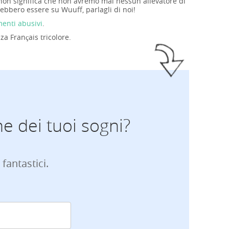
iò non significa che non avremo mai nessun allevatore di
vrebbero essere su Wuuff, parlagli di noi!
menti abusivi
.
za Français tricolore.
ne dei tuoi sogni?
 fantastici.