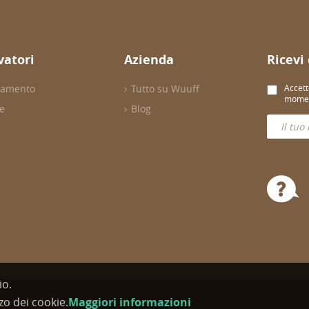
evatori
Azienda
Ricevi
evamento
Tutto su Wuuff
Accett
momen
re
Blog
io.
zo dei cookie.
Maggiori informazioni
mativa sulla tutela dati