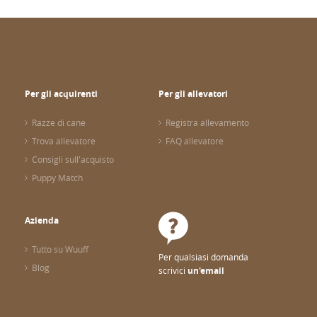
Per gli acquirenti
Per gli allevatori
Razze di cane
Registra allevamento
Trova allevatore
FAQ allevatore
Consigli sull'acquisto
Puppy Match
Azienda
Tutto su Wuuff
Per qualsiasi domanda
Blog
scrivici
un'email