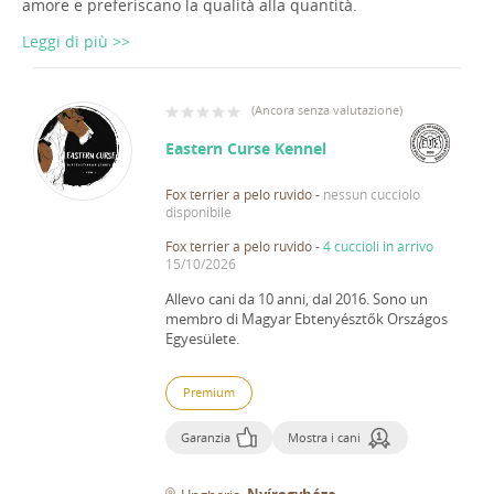
amore e preferiscano la qualità alla quantità.
Leggi di più >>
(
Ancora senza valutazione
)
Eastern Curse Kennel
Fox terrier a pelo ruvido
-
nessun cucciolo
disponibile
Fox terrier a pelo ruvido
-
4 cuccioli in arrivo
15/10/2026
Allevo cani da 10 anni, dal 2016.
Sono un
membro di Magyar Ebtenyésztők Országos
Egyesülete.
Premium
Garanzia
Mostra i cani
Nyíregyháza