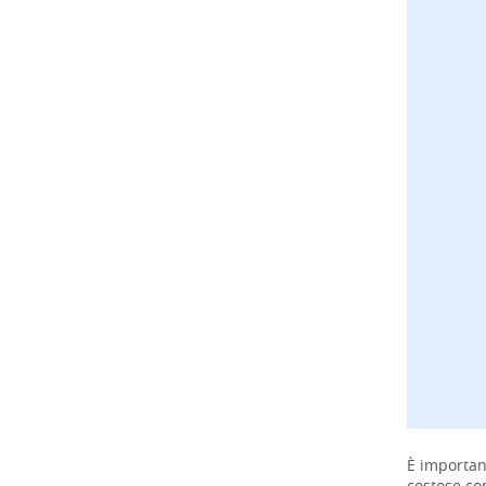
È importan
costose co