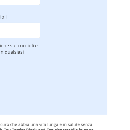
ioli
iche sui cuccioli e
n qualsiasi
curo che abbia una vita lunga e in salute senza
sh Toy Terrier Black and Tan rispettabile in zona .