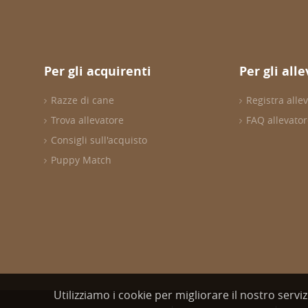
Per gli acquirenti
Per gli all
Razze di cane
Registra all
Trova allevatore
FAQ allevato
Consigli sull'acquisto
Puppy Match
Utilizziamo i cookie per migliorare il nostro serviz