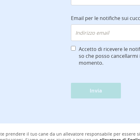
Email per le notifiche sui cucc
Accetto di ricevere le notif
so che posso cancellarmi i
momento.
Invia
te prendere il tuo cane da un allevatore responsabile per essere si
mplicazioni. Siamo qui per aiutarti a trovare un
allevatore di Engli