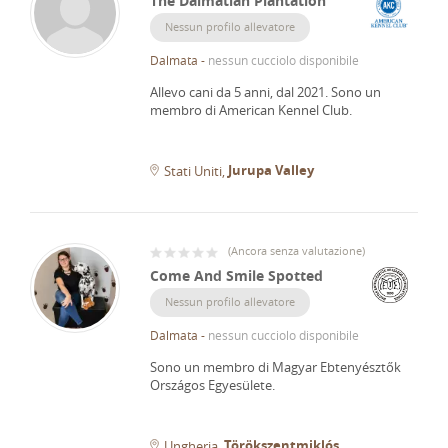
The Dalmatian Plantation
Nessun profilo allevatore
Dalmata
-
nessun cucciolo disponibile
Allevo cani da 5 anni, dal 2021.
Sono un
membro di American Kennel Club.
Jurupa Valley
Stati Uniti
(
Ancora senza valutazione
)
Come And Smile Spotted
Nessun profilo allevatore
Dalmata
-
nessun cucciolo disponibile
Sono un membro di Magyar Ebtenyésztők
Országos Egyesülete.
Törökszentmiklós
Ungheria