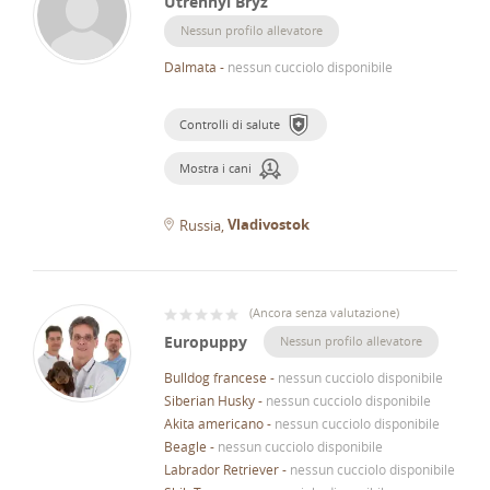
Utrennyi Bryz
Nessun profilo allevatore
Dalmata
-
nessun cucciolo disponibile
Controlli di salute
Mostra i cani
Vladivostok
Russia
(
Ancora senza valutazione
)
Europuppy
Nessun profilo allevatore
Bulldog francese
-
nessun cucciolo disponibile
Siberian Husky
-
nessun cucciolo disponibile
Akita americano
-
nessun cucciolo disponibile
Beagle
-
nessun cucciolo disponibile
Labrador Retriever
-
nessun cucciolo disponibile