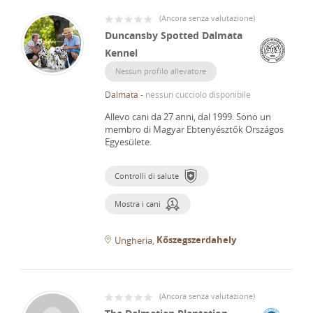
(
Ancora senza valutazione
)
Duncansby Spotted Dalmata
Kennel
Nessun profilo allevatore
Dalmata
-
nessun cucciolo disponibile
Allevo cani da 27 anni, dal 1999.
Sono un
membro di Magyar Ebtenyésztők Országos
Egyesülete.
Controlli di salute
Mostra i cani
Kőszegszerdahely
Ungheria
(
Ancora senza valutazione
)