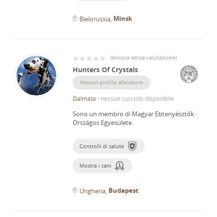
Minsk
Bielorussia
(
Ancora senza valutazione
)
Hunters Of Crystals
Nessun profilo allevatore
Dalmata
-
nessun cucciolo disponibile
Sono un membro di Magyar Ebtenyésztők
Országos Egyesülete.
Controlli di salute
Mostra i cani
Budapest
Ungheria