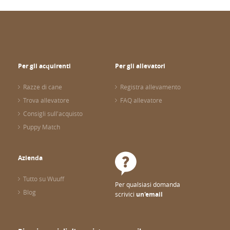
Per gli acquirenti
Per gli allevatori
Razze di cane
Registra allevamento
Trova allevatore
FAQ allevatore
Consigli sull'acquisto
Puppy Match
Azienda
Tutto su Wuuff
Per qualsiasi domanda
Blog
scrivici
un'email