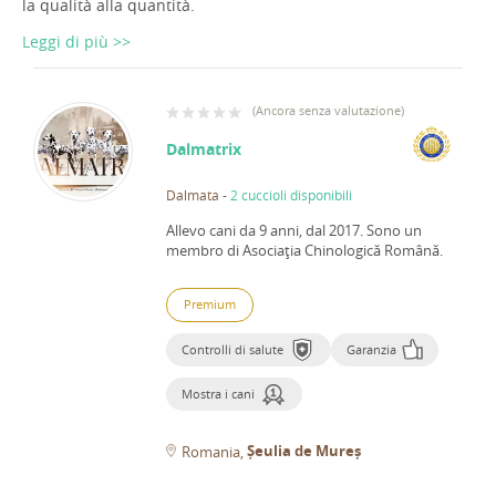
la qualità alla quantità.
Leggi di più >>
(
Ancora senza valutazione
)
Dalmatrix
Dalmata
-
2 cuccioli disponibili
Allevo cani da 9 anni, dal 2017.
Sono un
membro di Asociaţia Chinologică Română.
Premium
Controlli di salute
Garanzia
Mostra i cani
Șeulia de Mureș
Romania