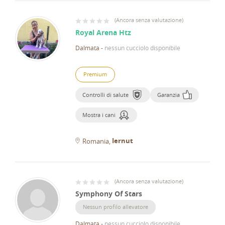
(
Ancora senza valutazione
)
Royal Arena Htz
Dalmata
-
nessun cucciolo disponibile
Premium
Controlli di salute
Garanzia
Mostra i cani
Iernut
Romania
(
Ancora senza valutazione
)
Symphony Of Stars
Nessun profilo allevatore
Dalmata
-
nessun cucciolo disponibile