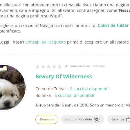
re allevatori con abbonamento in cima alla lista. Hanno una pagina 
levamenti, cani e impegno. Gli allevatori contrassegnati come ‘
Nessu
ra una pagina profilo su Wuuff.
egliere un cucciolo? Naviga tra i nostri annunci di
Coton de Tuléar 
pianificate.
Leggi i nostri
Consigli sull'acquisto
prima di scegliere un allevatore 
(
Ancora senza valutazione
)
Beauty Of Wilderness
Coton de Tuléar
-
2 cuccioli disponibili
Bolonka
-
5 cuccioli disponibili
Allevo cani da 16 anni, dal 2010.
Sono un membro di Mag
Premium
Controlli di salute
Garanzia