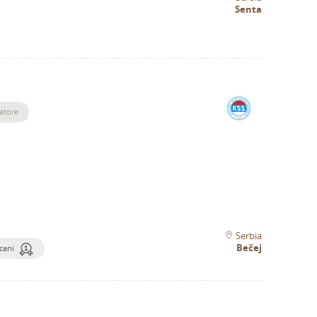
Senta
atore
Serbia
Bečej
cani