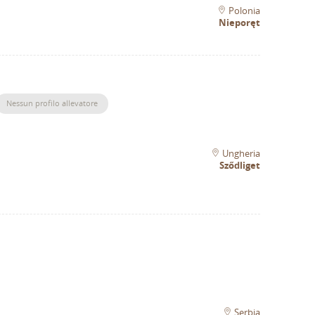
Polonia
Nieporęt
Nessun profilo allevatore
Ungheria
Sződliget
Serbia