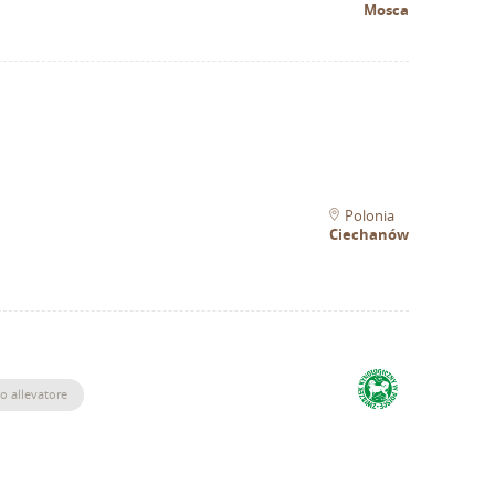
Mosca
Polonia
Ciechanów
o allevatore