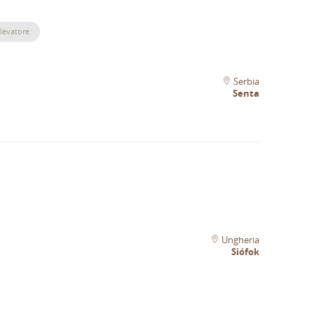
llevatore
Serbia
Senta
Ungheria
Siófok