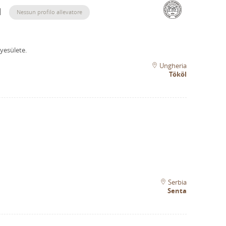
l
Nessun profilo allevatore
yesülete.
Ungheria
Tököl
Serbia
Senta