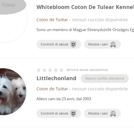
Whitebloom Coton De Tulear Kenne
Coton de Tuléar
-
nessun cucciolo disponibile
Sono un membro di Magyar Ebtenyésztők Országos Eg
Controlli di salute
Mostra i cani
(
Ancora senza valutazione
)
Littlechonland
Nessun profilo allevatore
Coton de Tuléar
-
nessun cucciolo disponibile
Allevo cani da 23 anni, dal 2003.
Controlli di salute
Mostra i cani