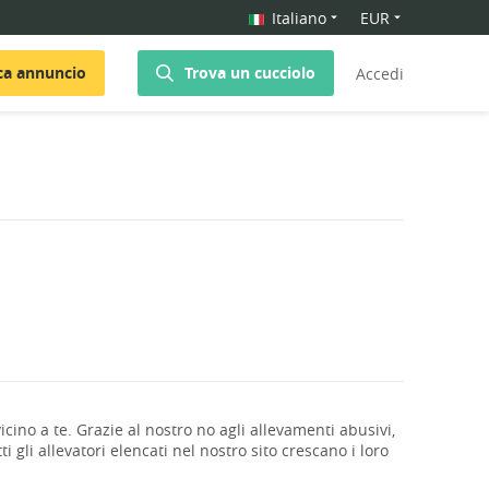
Italiano
EUR
ca annuncio
Trova un cucciolo
Accedi
icino a te. Grazie al nostro no agli allevamenti abusivi,
i gli allevatori elencati nel nostro sito crescano i loro