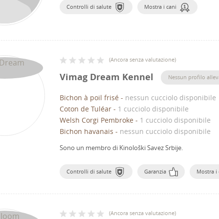
Controlli di salute
Mostra i cani
(
Ancora senza valutazione
)
Vimag Dream Kennel
Nessun profilo allev
Bichon à poil frisé
-
nessun cucciolo disponibile
Coton de Tuléar
-
1 cucciolo disponibile
Welsh Corgi Pembroke
-
1 cucciolo disponibile
Bichon havanais
-
nessun cucciolo disponibile
Sono un membro di Kinološki Savez Srbije.
Controlli di salute
Garanzia
Mostra i 
(
Ancora senza valutazione
)