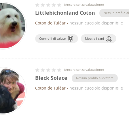
(
Ancora senza valutazione
)
Littlebichonland Coton
Nessun profilo a
Coton de Tuléar
-
nessun cucciolo disponibile
Controlli di salute
Mostra i cani
(
Ancora senza valutazione
)
Bleck Solace
Nessun profilo allevatore
Coton de Tuléar
-
nessun cucciolo disponibile