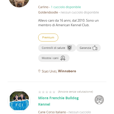
Carlino
-
1 cucciolo disponibile
Goldendoodle
-
nessun cucciolo disponibile
Allevo cani da 16 anni, dal 2010.
Sono un
membro di American Kennel Club.
Premium
Controlli di salute
Garanzia
Mostra i cani
Winnsboro
Stati Uniti
(
Ancora senza valutazione
)
Miora Frenchie Bulldog
Kennel
Cane Corso Italiano
-
nessun cucciolo