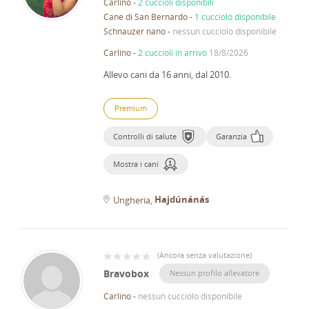
Carlino
-
2 cuccioli disponibili
Cane di San Bernardo
-
1 cucciolo disponibile
Schnauzer nano
-
nessun cucciolo disponibile
Carlino
-
2 cuccioli in arrivo
18/8/2026
Allevo cani da 16 anni, dal 2010.
Premium
Controlli di salute
Garanzia
Mostra i cani
Hajdúnánás
Ungheria
(
Ancora senza valutazione
)
Bravobox
Nessun profilo allevatore
Carlino
-
nessun cucciolo disponibile