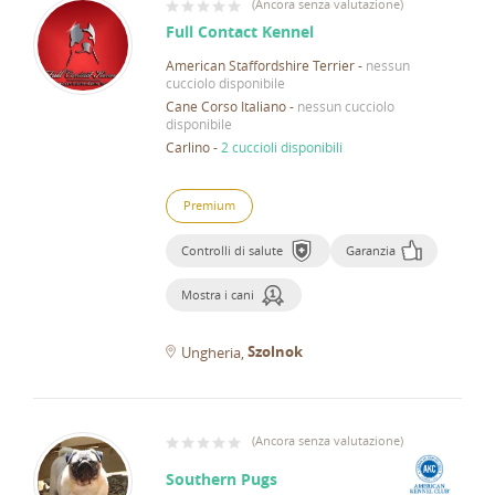
(
Ancora senza valutazione
)
Full Contact Kennel
American Staffordshire Terrier
-
nessun
cucciolo disponibile
Cane Corso Italiano
-
nessun cucciolo
disponibile
Carlino
-
2 cuccioli disponibili
Premium
Controlli di salute
Garanzia
Mostra i cani
Szolnok
Ungheria
(
Ancora senza valutazione
)
Southern Pugs