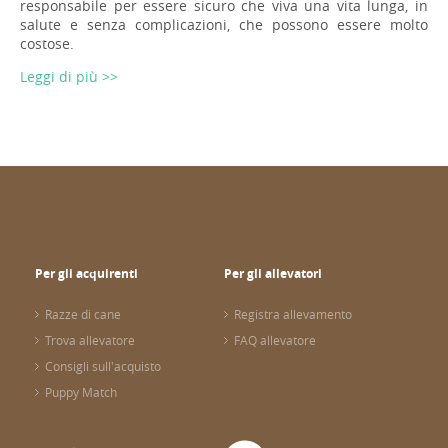
responsabile per essere sicuro che viva una vita lunga, in
salute e senza complicazioni, che possono essere molto
costose.
Leggi di più >>
Per gli acquirenti
Per gli allevatori
Razze di cane
Registra allevamento
Trova allevatore
FAQ allevatore
Consigli sull'acquisto
Puppy Match