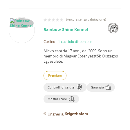
(
Ancora senza valutazione
)
Rainbow Shine Kennel
Carlino
-
1 cucciolo disponibile
Allevo cani da 17 anni, dal 2009.
Sono un
membro di Magyar Ebtenyésztők Országos
Egyesülete.
Premium
Controlli di salute
Garanzia
Mostra i cani
Szigethalom
Ungheria