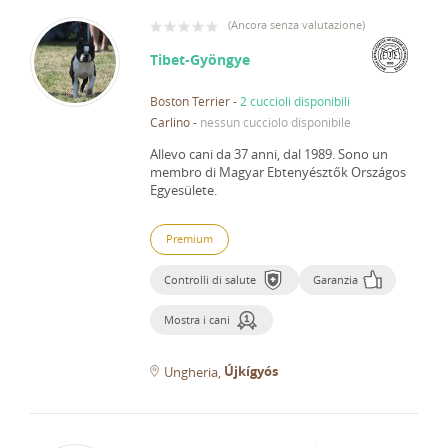
(
Ancora senza valutazione
)
Tibet-Gyöngye
Boston Terrier
-
2 cuccioli disponibili
Carlino
-
nessun cucciolo disponibile
Allevo cani da 37 anni, dal 1989.
Sono un
membro di Magyar Ebtenyésztők Országos
Egyesülete.
Premium
Controlli di salute
Garanzia
Mostra i cani
Újkígyós
Ungheria