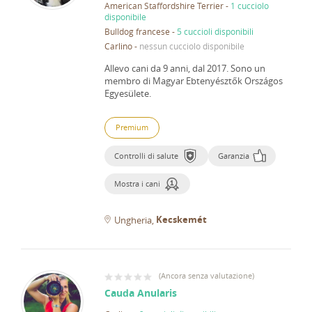
American Staffordshire Terrier
-
1 cucciolo
disponibile
Bulldog francese
-
5 cuccioli disponibili
Carlino
-
nessun cucciolo disponibile
Allevo cani da 9 anni, dal 2017.
Sono un
membro di Magyar Ebtenyésztők Országos
Egyesülete.
Premium
Controlli di salute
Garanzia
Mostra i cani
Kecskemét
Ungheria
(
Ancora senza valutazione
)
Cauda Anularis