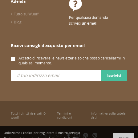
Azienda
Tutto su Wuuff
Per qualsiasi domanda
Blog
scrivici
un'email
Ricevi consigli d'acquisto per email
Accetto di ricevere le newsletter e so che posso cancellarmi in
qualsiasi momento.
Iscriviti
Tutti i diritti riservati ©
Termini e
Informativa sulla tutela
wuuff
condizioni
dati
Utilizziamo i cookie per migliorare il nostro servizio.
Seguici su:
Chiudi