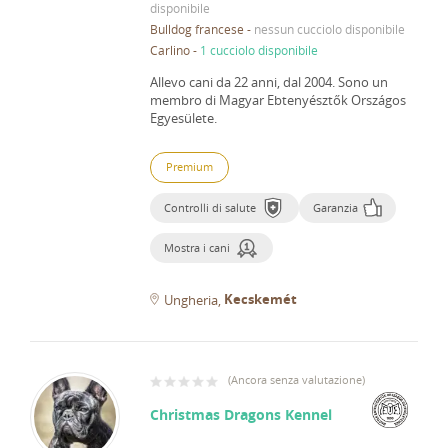
disponibile
Bulldog francese
-
nessun cucciolo disponibile
Carlino
-
1 cucciolo disponibile
Allevo cani da 22 anni, dal 2004.
Sono un
membro di Magyar Ebtenyésztők Országos
Egyesülete.
Premium
Controlli di salute
Garanzia
Mostra i cani
Kecskemét
Ungheria
(
Ancora senza valutazione
)
Christmas Dragons Kennel