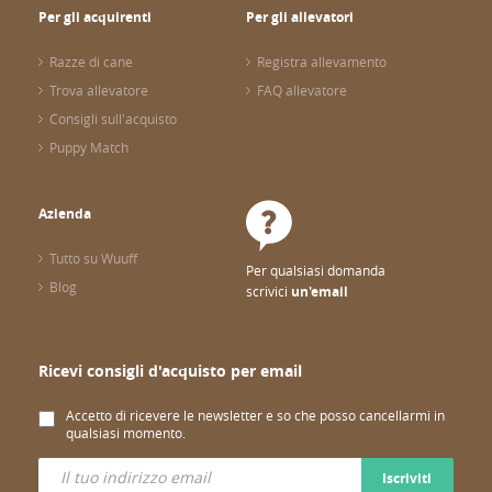
Per gli acquirenti
Per gli allevatori
Razze di cane
Registra allevamento
Trova allevatore
FAQ allevatore
Consigli sull'acquisto
Puppy Match
Azienda
Tutto su Wuuff
Per qualsiasi domanda
Blog
scrivici
un'email
Ricevi consigli d'acquisto per email
Accetto di ricevere le newsletter e so che posso cancellarmi in
qualsiasi momento.
Iscriviti