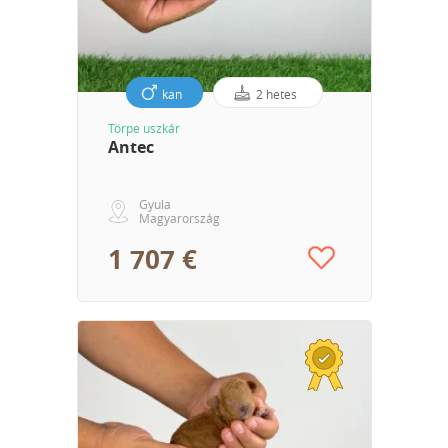
kan
2 hetes
Törpe uszkár
Antec
Gyula
Magyarország
1 707 €