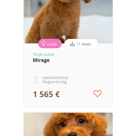
szuka
11 hetes
Törpe uszkár
Mirage
Apátistvánfalva
Magyarország
1 565 €