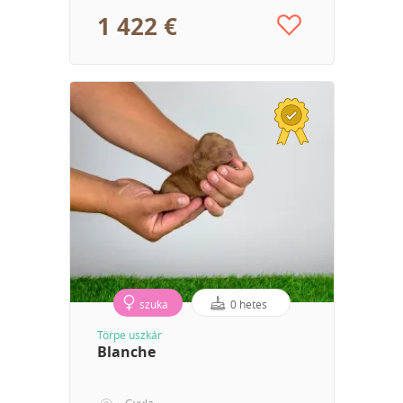
1 422 €
szuka
0 hetes
Törpe uszkár
Blanche
Gyula