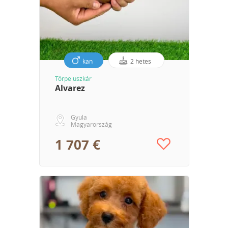
kan
2 hetes
Törpe uszkár
Alvarez
Gyula
Magyarország
1 707 €