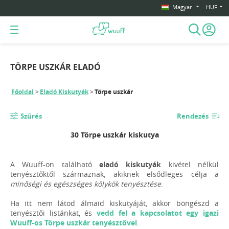
Magyar
HUF
TÖRPE USZKÁR ELADÓ
Főoldal
Eladó Kiskutyák
Törpe uszkár
Szűrés
Rendezés
30 Törpe uszkár kiskutya
A Wuuff-on található
eladó kiskutyák
kivétel nélkül
tenyésztőktől származnak, akiknek elsődleges célja a
minőségi és egészséges kölykök tenyésztése
.
Ha itt nem látod álmaid kiskutyáját, akkor böngészd a
tenyésztői listánkat, és
vedd fel a kapcsolatot egy igazi
Wuuff-os Törpe uszkár tenyésztővel
.