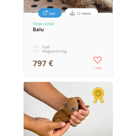
kan
12 hetes
Törpe uszkár
Balu
Gyál
Magyarország
797 €
1 like