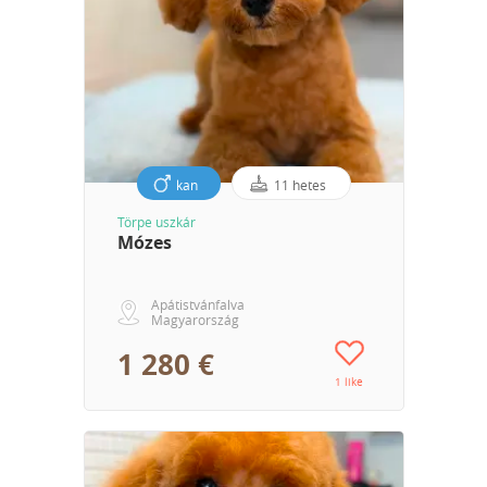
kan
11 hetes
Törpe uszkár
Mózes
Apátistvánfalva
Magyarország
1 280 €
1 like