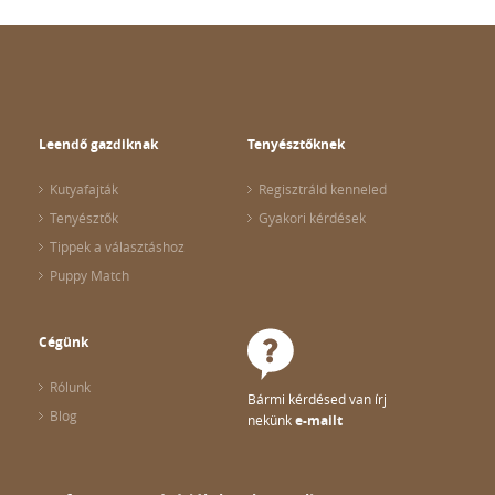
Leendő gazdiknak
Tenyésztőknek
Kutyafajták
Regisztráld kenneled
Tenyésztők
Gyakori kérdések
Tippek a választáshoz
Puppy Match
Cégünk
Rólunk
Bármi kérdésed van írj
Blog
nekünk
e-mailt