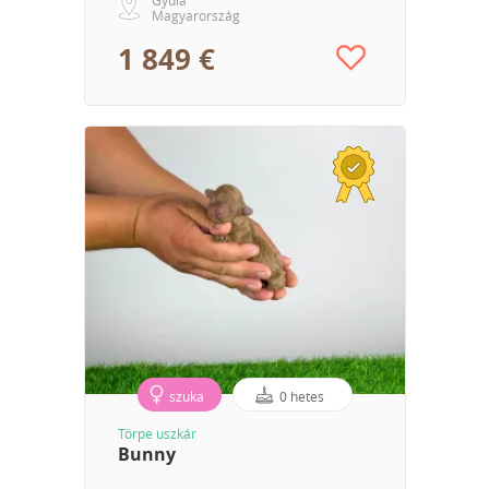
Magyarország
1 849 €
szuka
0 hetes
Törpe uszkár
Bunny