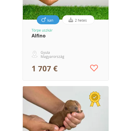
kan
2 hetes
Törpe uszkár
Alfino
Gyula
Magyarország
1 707 €