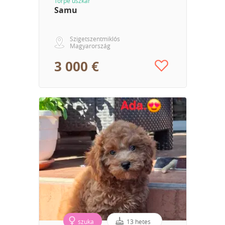
Törpe uszkár
Samu
Szigetszentmiklós
Magyarország
3 000 €
szuka
13 hetes