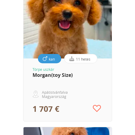
kan
11 hetes
Törpe uszkár
Morgan(toy Size)
Apátistvánfalva
Magyarország
1 707 €