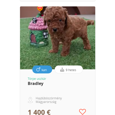
kan
9 hetes
Törpe uszkár
Bradley
Hajdúböszörmény
Magyarország
1 400 €