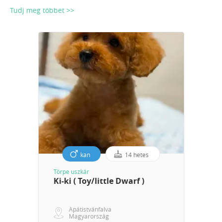
Tudj meg többet >>
kan
14 hetes
Törpe uszkár
Ki-ki ( Toy/little Dwarf )
Apátistvánfalva
Magyarország