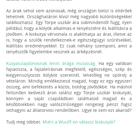
Az árak sehol sem azonosak, még országon belül is eltérőek
lehetnek. Országhatáron kívül még nagyobb különbségekkel
találkozhatsz. Egy Törpe uszkár ára sokmindentől függ, ilyen
például, hogy a kölyök alkalmas-e tenyésztére és kiállításra a
jövőben. A kiskutya vérvonala is alakíthatja az árat, illetve az
is, hogy a szülők rendelkeznek-e egészségügyi szűrésekkel,
kiállítási eredményekkel. Ez csak néhány szempont, amit a
tenyésztők figyelembe vesznek az árképzésnél.
Kutyatulajdonosnak lenni drága mulatság
. Ha egy valóban
fajtatiszta, a fajtaleírásnak megfelelő, egészséges, szép és
kiegyensúlyozott kölyköt szeretnél, lehetőleg ne spórolj a
vételáron. Mindig emlékeztesd magad, hogy ez egy egyszeri
összeg, ami befektetés a közös, boldog jövőtökbe. Ha máshol
feltünően kedvező áron találsz egy Törpe uszkár kiskutyát,
könnyen a saját csapdádban találhatod magad és a
későbbiekben nagy valószínűséggel rengeteg pénzt fogsz
otthagyni az állatorvosi rendelőben. Ugye te sem ezt akarod?
Tudj meg többet:
Miért a Wuuff-on válassz kiskutyát?