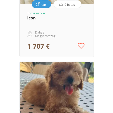
kan
9 hetes
Törpe uszkár
Icon
Dabas
Magyarország
1 707 €