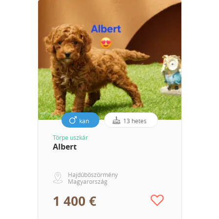
kan
13 hetes
Törpe uszkár
Albert
Hajdúböszörmény
Magyarország
1 400 €