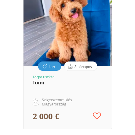
kan
8 hónapos
Törpe uszkár
Tomi
Szigetszentmiklós
Magyarország
2 000 €