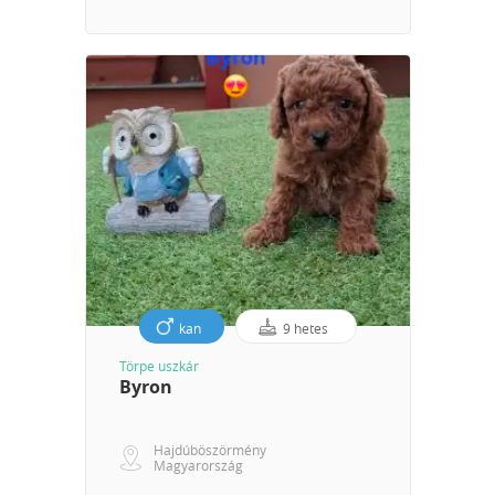
kan
9 hetes
Törpe uszkár
Byron
Hajdúböszörmény
Magyarország