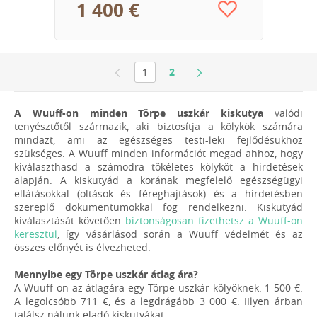
1 400 €
1
2
A Wuuff-on minden Törpe uszkár kiskutya
valódi
tenyésztőtől származik, aki biztosítja a kölykök számára
mindazt, ami az egészséges testi-leki fejlődésükhöz
szükséges. A Wuuff minden információt megad ahhoz, hogy
kiválaszthasd a számodra tökéletes kölyköt a hirdetések
alapján. A kiskutyád a korának megfelelő egészségügyi
ellátásokkal (oltások és féreghajtások) és a hirdetésben
szereplő dokumentumokkal fog rendelkezni. Kiskutyád
kiválasztását követően
biztonságosan fizethetsz a Wuuff-on
keresztül
, így vásárlásod során a Wuuff védelmét és az
összes előnyét is élvezheted.
Mennyibe egy Törpe uszkár átlag ára?
A Wuuff-on az átlagára egy Törpe uszkár kölyöknek: 1 500 €.
A legolcsóbb 711 €, és a legdrágább 3 000 €. IIlyen árban
találsz nálunk eladó kiskutyákat.