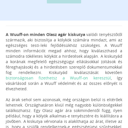
A Wuuff-on minden Olasz agár kiskutya
valódi tenyésztőtől
származik, aki biztosítja a kölykök számára mindazt, ami az
egészséges testi-leki fejlődésükhöz szükséges. A Wuuff
minden információt megad ahhoz, hogy kiválaszthasd a
számodra tökéletes kölyköt a hirdetések alapján. A kiskutyád
a korának megfelelő egészségügyi ellátásokkal (oltások és
féreghajtások) és a hirdetésben szereplő dokumentumokkal
fog rendelkezni. Kiskutyád kiválasztását követően
biztonságosan fizethetsz a Wuuff-on keresztül
, így
vásárlásod során a Wuuff védelmét és az összes előnyét is
élvezheted.
Az árak sehol sem azonosak, még országon belül is eltérőek
lehetnek. Országhatáron kívül még nagyobb különbségekkel
találkozhatsz. Egy Olasz agár ára sokmindentől függ, ilyen
például, hogy a kölyök alkalmas-e tenyésztére és kiállításra a
jövőben. A kiskutya vérvonala is alakíthatja az árat, illetve az
is, hogy a szülők rendelkeznek-e egészségügyi szűrésekkel,