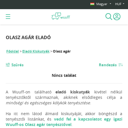
Magyar
HUF
OLASZ AGÁR ELADÓ
Főoldal
Eladó Kiskutyák
Olasz agár
Szűrés
Rendezés
Nincs találat
A Wuuff-on található
eladó kiskutyák
kivétel nélkül
tenyésztőktől származnak, akiknek elsődleges célja a
minőségi és egészséges kölykök tenyésztése
.
Ha itt nem látod álmaid kiskutyáját, akkor böngészd a
tenyésztői listánkat, és
vedd fel a kapcsolatot egy igazi
Wuuff-os Olasz agár tenyésztővel
.