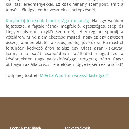
kiállítási eredményekkel. Ez csak néhány szempont, amit a
tenyésztők figyelembe vesznek az árképzésnél.
Kutyatulajdonosnak lenni drága mulatság
. Ha egy valóban
fajtatiszta, a fajtaleírásnak megfelelő, egészséges, szép és
kiegyensúlyozott kölyköt szeretnél, lehetőleg ne spórolj a
vételáron. Mindig emlékeztesd magad, hogy ez egy egyszeri
összeg, ami befektetés a közös, boldog jövőtökbe. Ha máshol
feltünően kedvező áron találsz egy Olasz agár kiskutyát,
könnyen a saját csapdádban találhatod magad és a
későbbiekben nagy valószínűséggel rengeteg pénzt fogsz
otthagyni az állatorvosi rendelőben. Ugye te sem ezt akarod?
Tudj meg többet:
Miért a Wuuff-on válassz kiskutyát?
Leendő gazdiknak
Tenyésztőknek