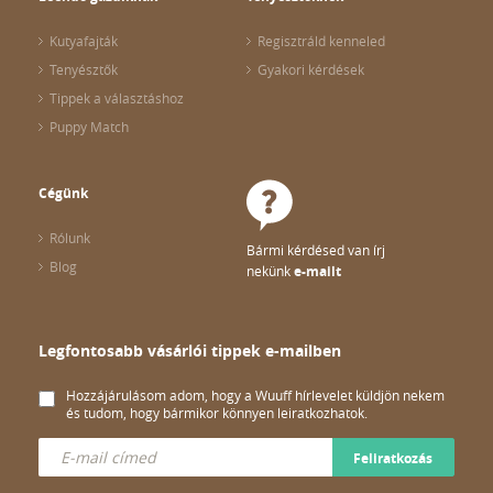
Kutyafajták
Regisztráld kenneled
Tenyésztők
Gyakori kérdések
Tippek a választáshoz
Puppy Match
Cégünk
Rólunk
Bármi kérdésed van írj
Blog
nekünk
e-mailt
Legfontosabb vásárlói tippek e-mailben
Hozzájárulásom adom, hogy a Wuuff hírlevelet küldjön nekem
és tudom, hogy bármikor könnyen leiratkozhatok.
Feliratkozás