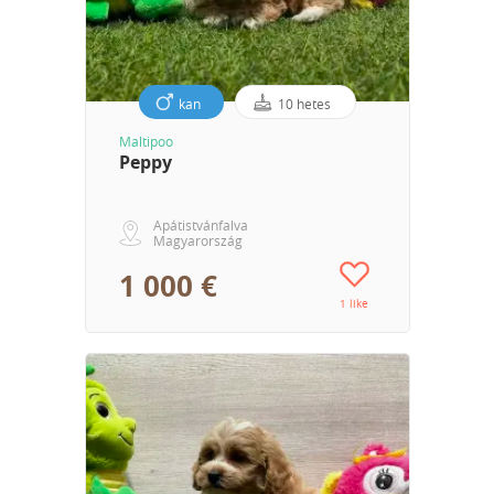
kan
10 hetes
Maltipoo
Peppy
Apátistvánfalva
Magyarország
1 000 €
1 like