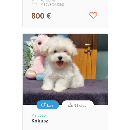
Magyarország
800 €
kan
9 hetes
Maltipoo
Kókusz