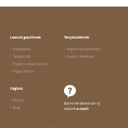
Leendő gazdiknak
Tenyésztőknek
Kutyafajták
Regisztráld kenneled
Tenyésztők
Gyakori kérdések
Tippek a választáshoz
Puppy Match
Cégünk
Rólunk
Bármi kérdésed van írj
Blog
nekünk
e-mailt