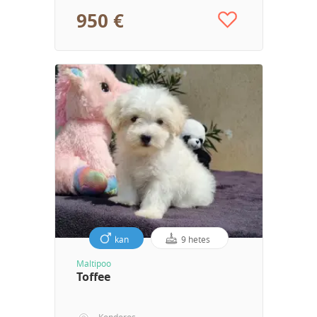
950 €
kan
9 hetes
Maltipoo
Toffee
Kondoros