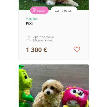
szuka
10 hetes
Maltipoo
Pixi
Apátistvánfalva
Magyarország
1 300 €