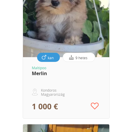
kan
9 hetes
Maltipoo
Merlin
Kondoros
Magyarország
1 000 €