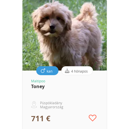
kan
4 hónapos
Maltipoo
Toney
Püspökladány
Magyarország
711 €