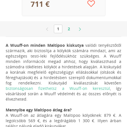
711 €
1
2
A Wuuff-on minden Maltipoo kiskutya
valódi tenyésztőtől
származik, aki biztosítja a kölykök számára mindazt, ami az
egészséges testi-leki fejlődésükhöz szükséges. A Wuuff
minden információt megad ahhoz, hogy kiválaszthasd a
számodra tökéletes kölyköt a hirdetések alapján. A kiskutyád
a korának megfelelő egészségügyi ellátásokkal (oltások és
féreghajtások) és a hirdetésben szereplő dokumentumokkal
fog rendelkezni. Kiskutyád kiválasztását követően
biztonságosan fizethetsz a Wuuff-on keresztül
, így
vásárlásod során a Wuuff védelmét és az összes előnyét is
élvezheted.
Mennyibe egy Maltipoo átlag ára?
A Wuuff-on az átlagára egy Maltipoo kölyöknek: 879 €. A
legolcsóbb 569 €, és a legdrágább 1 300 €. IIlyen árban
találsz nálunk eladó kiskutyákat.