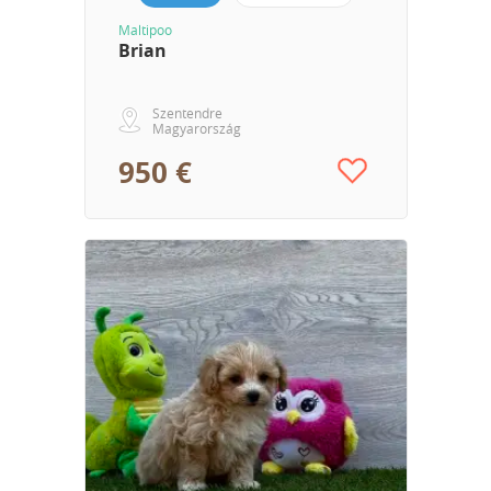
Maltipoo
Brian
Szentendre
Magyarország
950 €