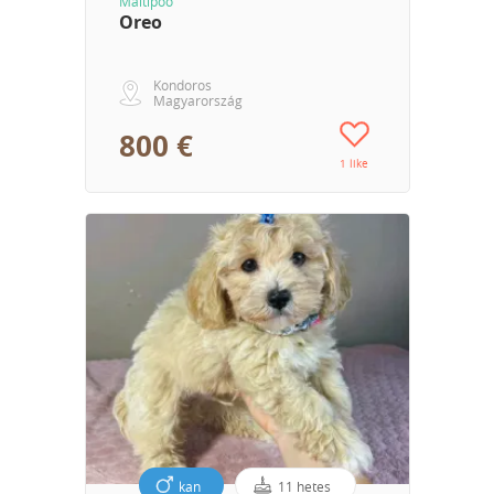
Maltipoo
Oreo
Kondoros
Magyarország
800 €
1 like
kan
11 hetes