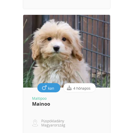
kan
4 hónapos
Maltipoo
Mainoo
Püspökladány
Magyarország