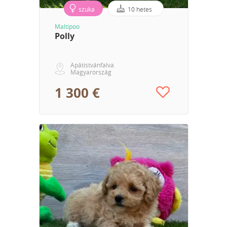
szuka
10 hetes
Maltipoo
Polly
Apátistvánfalva
Magyarország
1 300 €