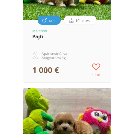
kan
10 hetes
Maltipoo
Pajti
Apátistvánfalva
Magyarország
1 000 €
1 like