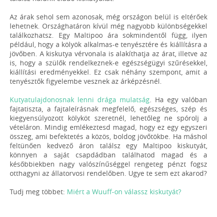
Az árak sehol sem azonosak, még országon belül is eltérőek
lehetnek. Országhatáron kívül még nagyobb különbségekkel
találkozhatsz. Egy Maltipoo ára sokmindentől függ, ilyen
például, hogy a kölyök alkalmas-e tenyésztére és kiállításra a
jövőben. A kiskutya vérvonala is alakíthatja az árat, illetve az
is, hogy a szülők rendelkeznek-e egészségügyi szűrésekkel,
kiállítási eredményekkel. Ez csak néhány szempont, amit a
tenyésztők figyelembe vesznek az árképzésnél.
Kutyatulajdonosnak lenni drága mulatság
. Ha egy valóban
fajtatiszta, a fajtaleírásnak megfelelő, egészséges, szép és
kiegyensúlyozott kölyköt szeretnél, lehetőleg ne spórolj a
vételáron. Mindig emlékeztesd magad, hogy ez egy egyszeri
összeg, ami befektetés a közös, boldog jövőtökbe. Ha máshol
feltünően kedvező áron találsz egy Maltipoo kiskutyát,
könnyen a saját csapdádban találhatod magad és a
későbbiekben nagy valószínűséggel rengeteg pénzt fogsz
otthagyni az állatorvosi rendelőben. Ugye te sem ezt akarod?
Tudj meg többet:
Miért a Wuuff-on válassz kiskutyát?