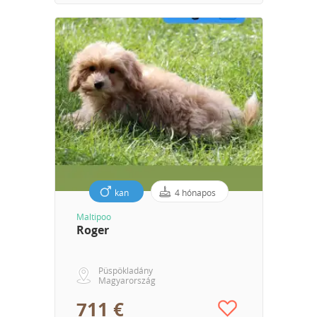
kan
4 hónapos
Maltipoo
Roger
Püspökladány
Magyarország
711 €