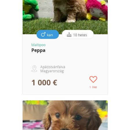
kan
10 hetes
Maltipoo
Peppa
Apátistvánfalva
Magyarország
1 000 €
1 like