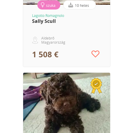
szuka
10 hetes
Lagotto Romagnolo
Sally Scull
Aldebrő
Magyarország
1 508 €