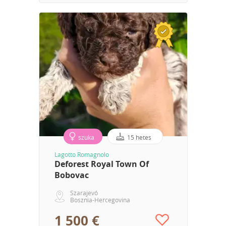
szuka
15 hetes
Lagotto Romagnolo
Deforest Royal Town Of
Bobovac
Szarajevó
Bosznia-Hercegovina
1 500 €