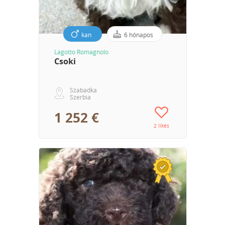
kan
6 hónapos
Lagotto Romagnolo
Csoki
Szabadka
Szerbia
1 252 €
2 likes