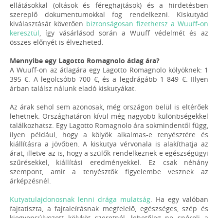
ellátásokkal (oltások és féreghajtások) és a hirdetésben
szereplő dokumentumokkal fog rendelkezni. Kiskutyád
kiválasztását követően
biztonságosan fizethetsz a Wuuff-on
keresztül
, így vásárlásod során a Wuuff védelmét és az
összes előnyét is élvezheted.
Mennyibe egy Lagotto Romagnolo átlag ára?
A Wuuff-on az átlagára egy Lagotto Romagnolo kölyöknek: 1
395 €. A legolcsóbb 700 €, és a legdrágább 1 849 €. IIlyen
árban találsz nálunk eladó kiskutyákat.
Az árak sehol sem azonosak, még országon belül is eltérőek
lehetnek. Országhatáron kívül még nagyobb különbségekkel
találkozhatsz. Egy Lagotto Romagnolo ára sokmindentől függ,
ilyen például, hogy a kölyök alkalmas-e tenyésztére és
kiállításra a jövőben. A kiskutya vérvonala is alakíthatja az
árat, illetve az is, hogy a szülők rendelkeznek-e egészségügyi
szűrésekkel, kiállítási eredményekkel. Ez csak néhány
szempont, amit a tenyésztők figyelembe vesznek az
árképzésnél.
Kutyatulajdonosnak lenni drága mulatság
. Ha egy valóban
fajtatiszta, a fajtaleírásnak megfelelő, egészséges, szép és
kiegyensúlyozott kölyköt szeretnél, lehetőleg ne spórolj a