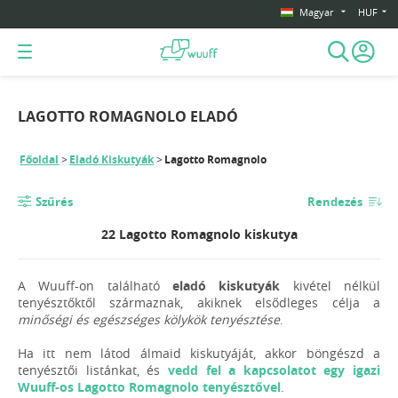
Magyar
HUF
LAGOTTO ROMAGNOLO ELADÓ
Főoldal
Eladó Kiskutyák
Lagotto Romagnolo
Szűrés
Rendezés
22 Lagotto Romagnolo kiskutya
A Wuuff-on található
eladó kiskutyák
kivétel nélkül
tenyésztőktől származnak, akiknek elsődleges célja a
minőségi és egészséges kölykök tenyésztése
.
Ha itt nem látod álmaid kiskutyáját, akkor böngészd a
tenyésztői listánkat, és
vedd fel a kapcsolatot egy igazi
Wuuff-os Lagotto Romagnolo tenyésztővel
.