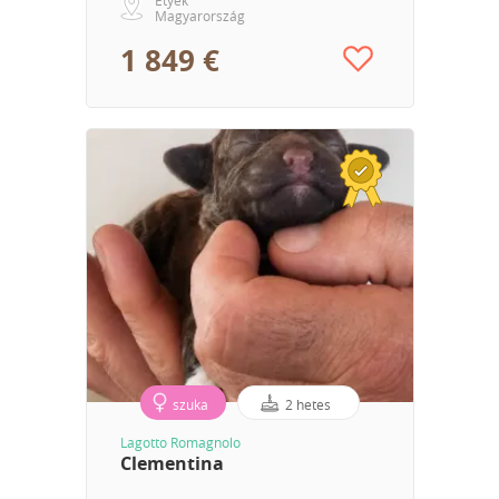
Magyarország
1 849 €
szuka
2 hetes
Lagotto Romagnolo
Clementina