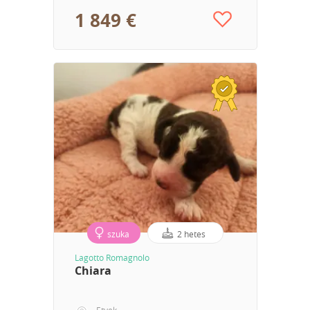
1 849 €
szuka
2 hetes
Lagotto Romagnolo
Chiara
Etyek