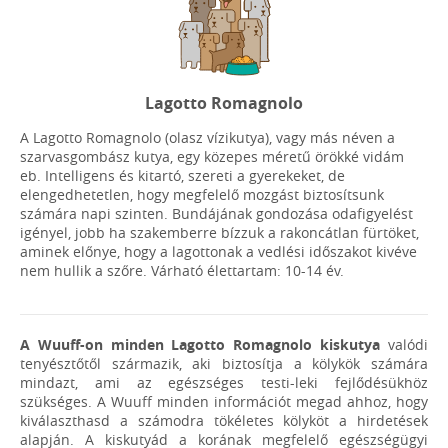
Lagotto Romagnolo
A Lagotto Romagnolo (olasz vízikutya), vagy más néven a
szarvasgombász kutya, egy közepes méretű örökké vidám
eb. Intelligens és kitartó, szereti a gyerekeket, de
elengedhetetlen, hogy megfelelő mozgást biztosítsunk
számára napi szinten. Bundájának gondozása odafigyelést
igényel, jobb ha szakemberre bízzuk a rakoncátlan fürtöket,
aminek előnye, hogy a lagottonak a vedlési időszakot kivéve
nem hullik a szőre. Várható élettartam: 10-14 év.
A Wuuff-on minden Lagotto Romagnolo kiskutya
valódi
tenyésztőtől származik, aki biztosítja a kölykök számára
mindazt, ami az egészséges testi-leki fejlődésükhöz
szükséges. A Wuuff minden információt megad ahhoz, hogy
kiválaszthasd a számodra tökéletes kölyköt a hirdetések
alapján. A kiskutyád a korának megfelelő egészségügyi