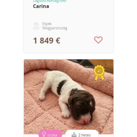
Lagotto Romagnolo
Carina
Etyek
Magyarország
1 849 €
szuka
2 hetes