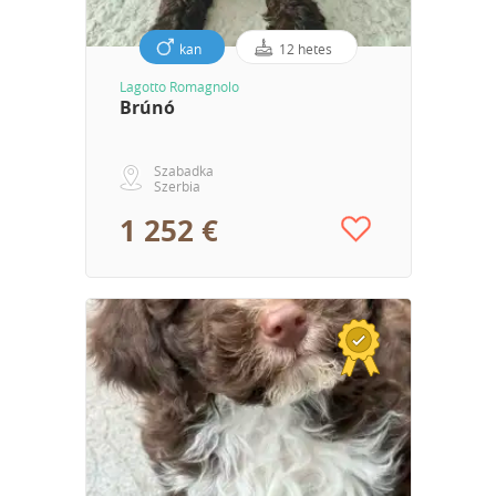
kan
12 hetes
Lagotto Romagnolo
Brúnó
Szabadka
Szerbia
1 252 €