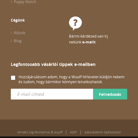
Puppy Match
Cégünk
Rólunk
Bármi kérdésed van írj
Blog
nekünk
e-mailt
Legfontosabb vásárlói tippek e-mailben
Hozzájárulásom adom, hogy a Wuuff hírlevelet küldjön nekem
és tudom, hogy bármikor könnyen leiratkozhatok.
Feliratkozás
Minden jog fenntartva © wuuff
ÁSZF
Adatvédelmi tájékoztató