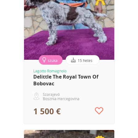
szuka
15 hetes
Lagotto Romagnolo
Delittle The Royal Town Of
Bobovac
Szarajevó
Bosznia-Hercegovina
1 500 €