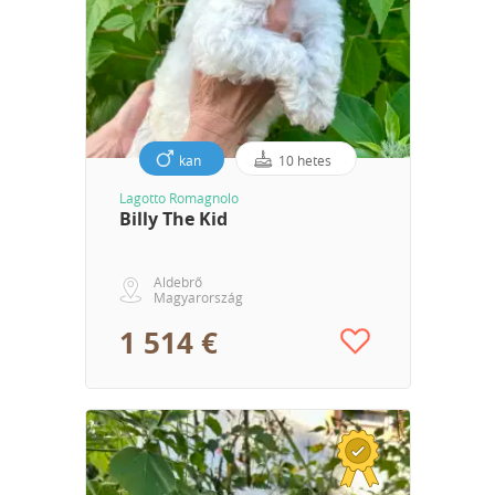
kan
10 hetes
Lagotto Romagnolo
Billy The Kid
Aldebrő
Magyarország
1 514 €