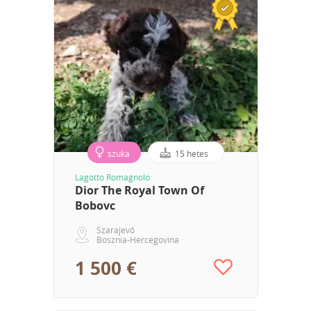
szuka
15 hetes
Lagotto Romagnolo
Dior The Royal Town Of
Bobovc
Szarajevó
Bosznia-Hercegovina
1 500 €