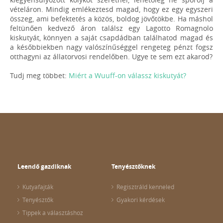
vételáron. Mindig emlékeztesd magad, hogy ez egy egyszeri
összeg, ami befektetés a közös, boldog jövőtökbe. Ha máshol
feltünően kedvező áron találsz egy Lagotto Romagnolo
kiskutyát, könnyen a saját csapdádban találhatod magad és
a későbbiekben nagy valószínűséggel rengeteg pénzt fogsz
otthagyni az állatorvosi rendelőben. Ugye te sem ezt akarod?
Tudj meg többet:
Miért a Wuuff-on válassz kiskutyát?
Leendő gazdiknak
Tenyésztőknek
Kutyafajták
Regisztráld kenneled
Tenyésztők
Gyakori kérdések
Tippek a választáshoz