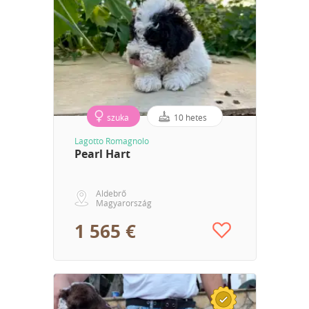
szuka
10 hetes
Lagotto Romagnolo
Pearl Hart
Aldebrő
Magyarország
1 565 €