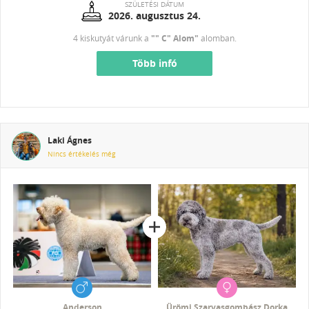
SZÜLETÉSI DÁTUM
2026. augusztus 24.
4 kiskutyát várunk a
"" C" Alom"
alomban.
Több infó
Laki Ágnes
Nincs értékelés még
Anderson
Ürömi Szarvasgombász Dorka