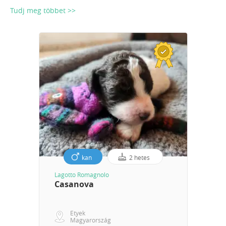
Tudj meg többet >>
kan
2 hetes
Lagotto Romagnolo
Casanova
Etyek
Magyarország