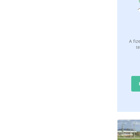
A fiz
t