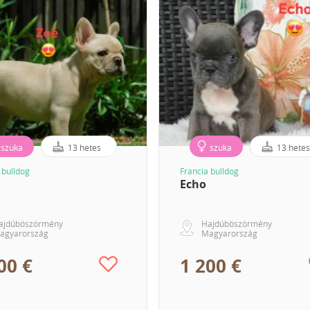
szuka
13 hetes
szuka
13 hete
 bulldog
Francia bulldog
Echo
ajdúböszörmény
Hajdúböszörmény
agyarország
Magyarország
00 €
1 200 €