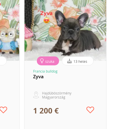
s
szuka
13 hetes
Francia bulldog
Zyva
Hajdúböszörmény
Magyarország
1 200 €