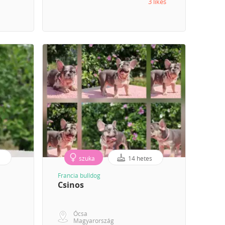
3 likes
s
szuka
14 hetes
Francia bulldog
Csinos
Ócsa
Magyarország