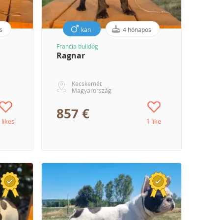
s
kan
4 hónapos
Francia bulldog
Ragnar
Kecskemét
Magyarország
857 €
 likes
1 like