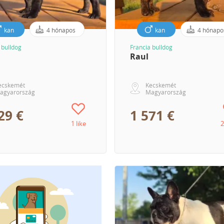
kan
4 hónapos
kan
4 hónapo
 bulldog
Francia bulldog
Raul
ecskemét
Kecskemét
agyarország
Magyarország
29 €
1 571 €
1 like
2