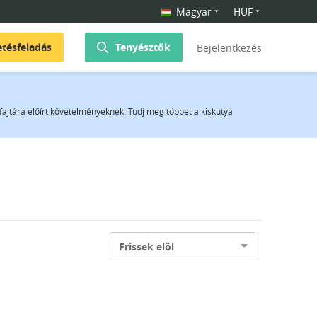
Magyar
HUF
etésfeladás
Tenyésztők
Bejelentkezés
fajtára előírt követelményeknek. Tudj meg többet a kiskutya
Frissek elöl