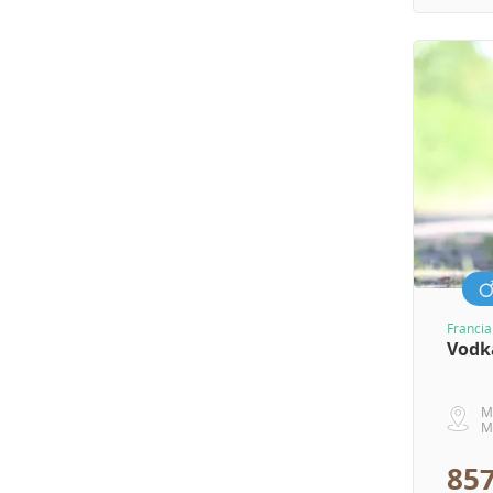
Francia
Vodk
M
M
857