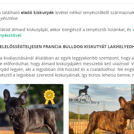
 található
eladó kiskutyák
kivétel nélkül tenyésztőktől származnak
nyésztése
.
látod álmaid kiskutyáját, akkor böngészd a tenyésztői listánkat, és
nyésztővel
.
FELELŐSSÉGTELJESEN FRANCIA BULLDOG KISKUTYÁT LAKHELYED
ya kiválasztásánál általában az egyik leggyakoribb szempont, hogy a
De előfordulhat, hogy álmaid kiskutyájáért messzebb kell utaznod. Vá
utyád legyen, aki a legjobban illik hozzád és a családodhoz. Ne enge
yésztő a legjobbat szeretné kiskutyáinak, így biztos lehetsz benne,