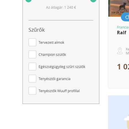
Az átlagár: 1 240 €
Francia
Szűrők
Ralf
Tervezett almok
K
M
Champion szülők
1 0
Egészségügyileg szűrt szülők
Tenyésztői garancia
Tenyésztők Wuuff profillal