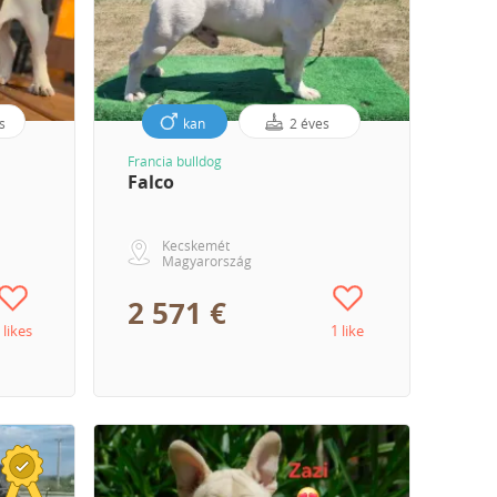
s
kan
2 éves
Francia bulldog
Falco
Kecskemét
Magyarország
2 571 €
 likes
1 like