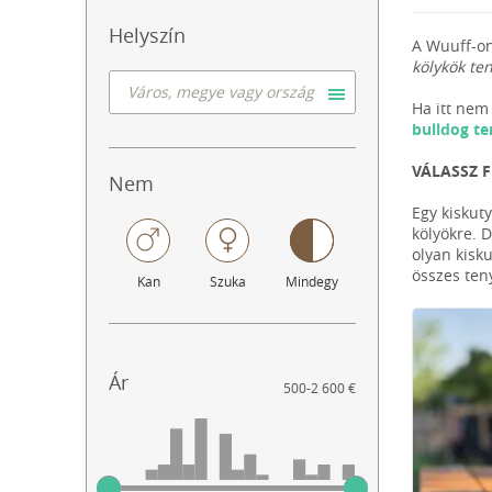
Helyszín
A Wuuff-on
kölykök te
Ha itt nem 
bulldog te
VÁLASSZ 
Nem
Egy kiskut
kölyökre. 
olyan kisk
összes ten
Kan
Szuka
Mindegy
Ár
500
-
2 600 €