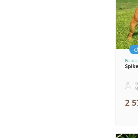
Francia
Spik
K
M
2 5