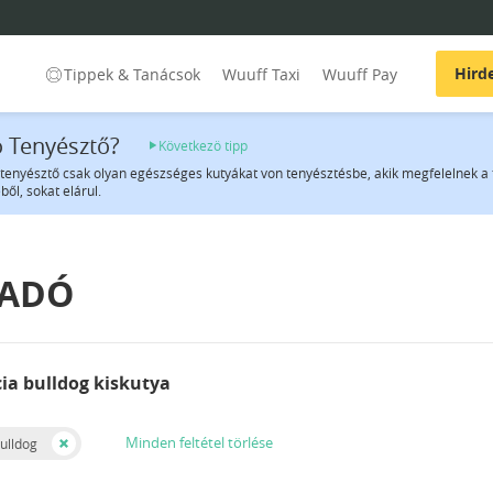
Hird
Tippek & Tanácsok
Wuuff Taxi
Wuuff Pay
jó Tenyésztő?
Következö tipp
 tenyésztő csak olyan egészséges kutyákat von tenyésztésbe, akik megfelelnek a 
ből, sokat elárul.
LADÓ
cia bulldog kiskutya
Minden feltétel törlése
ulldog