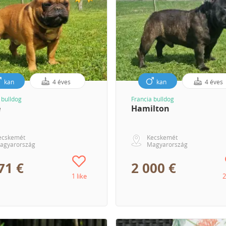
kan
4 éves
kan
4 éves
 bulldog
Francia bulldog
e
Hamilton
ecskemét
Kecskemét
agyarország
Magyarország
71 €
2 000 €
1 like
2