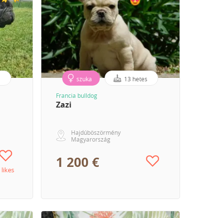
szuka
13 hetes
Francia bulldog
Zazi
Hajdúböszörmény
Magyarország
1 200 €
 likes