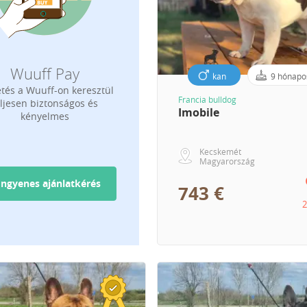
Wuuff Pay
kan
9 hónapo
etés a Wuuff-on keresztül
Francia bulldog
eljesen biztonságos és
Imobile
kényelmes
Kecskemét
Magyarország
Ingyenes ajánlatkérés
743 €
2