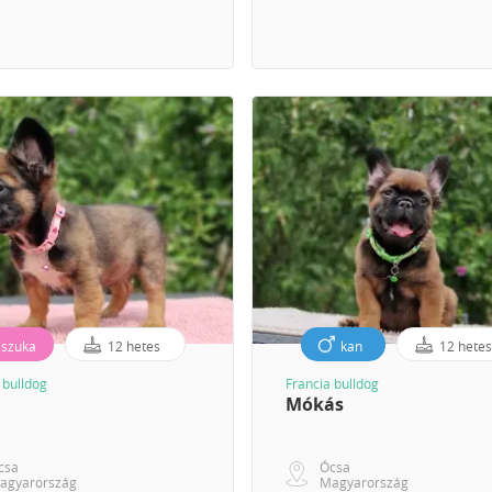
szuka
12 hetes
kan
12 hete
 bulldog
Francia bulldog
Mókás
csa
Ócsa
agyarország
Magyarország