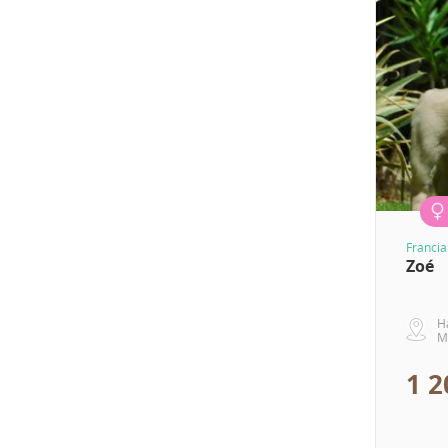
Francia
Zoé
H
M
1 2