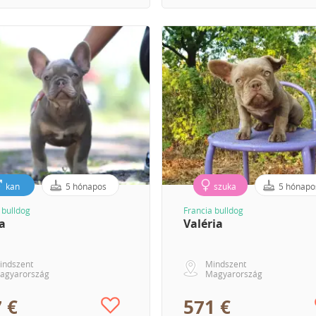
kan
5 hónapos
szuka
5 hónapo
 bulldog
Francia bulldog
a
Valéria
indszent
Mindszent
agyarország
Magyarország
 €
571 €