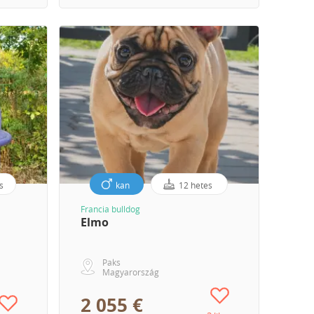
s
kan
12 hetes
Francia bulldog
Elmo
Paks
Magyarország
2 055 €