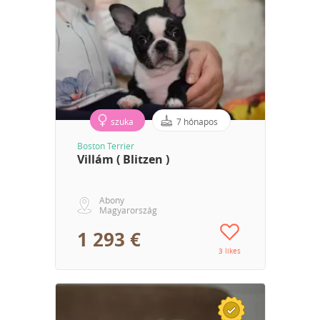
szuka
7 hónapos
Boston Terrier
Villám ( Blitzen )
Abony
Magyarország
1 293 €
3 likes