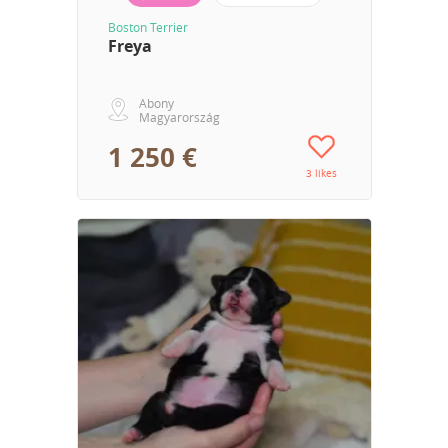
Boston Terrier
Freya
Abony
Magyarország
1 250 €
3 likes