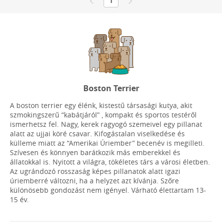
1
Boston Terrier
A boston terrier egy élénk, kistestű társasági kutya, akit
szmokingszerű “kabátjáról” , kompakt és sportos testéről
ismerhetsz fel. Nagy, kerek ragyogó szemeivel egy pillanat
alatt az ujjai köré csavar. Kifogástalan viselkedése és
külleme miatt az “Amerikai Úriember” becenév is megilleti.
Szívesen és könnyen barátkozik más emberekkel és
állatokkal is. Nyitott a világra, tökéletes társ a városi életben.
Az ugrándozó rosszaság képes pillanatok alatt igazi
úriemberré változni, ha a helyzet azt kívánja. Szőre
különösebb gondozást nem igényel. Várható élettartam 13-
15 év.