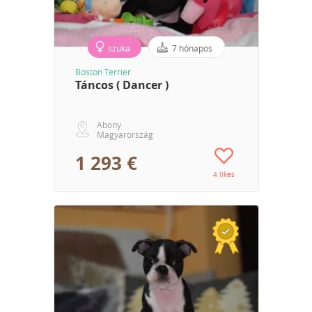
szuka
7 hónapos
Boston Terrier
Táncos ( Dancer )
Abony
Magyarország
1 293 €
4 likes