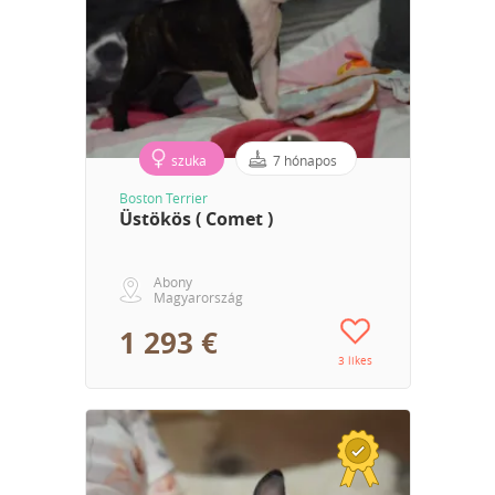
szuka
7 hónapos
Boston Terrier
Üstökös ( Comet )
Abony
Magyarország
1 293 €
3 likes