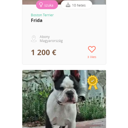
szuka
10 hetes
Boston Terrier
Frida
Abony
Magyarország
1 200 €
3 likes