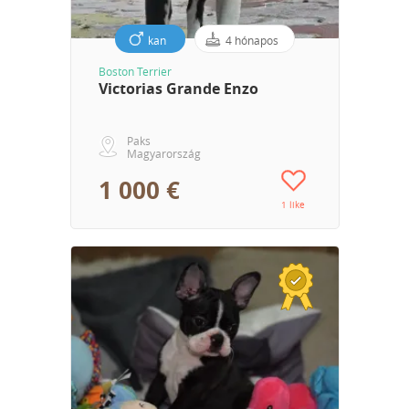
kan
4 hónapos
Boston Terrier
Victorias Grande Enzo
Paks
Magyarország
1 000 €
1 like