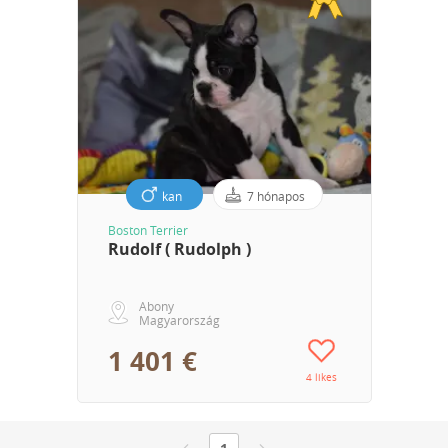
kan
7 hónapos
Boston Terrier
Rudolf ( Rudolph )
Abony
Magyarország
1 401 €
4 likes