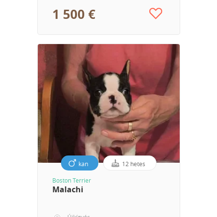
1 500 €
kan
12 hetes
Boston Terrier
Malachi
Újkígyós