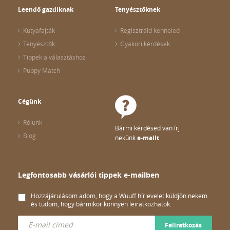
Leendő gazdiknak
Tenyésztőknek
Kutyafajták
Regisztráld kenneled
Tenyésztők
Gyakori kérdések
Tippek a választáshoz
Puppy Match
Cégünk
Rólunk
Bármi kérdésed van írj
Blog
nekünk
e-mailt
Legfontosabb vásárlói tippek e-mailben
Hozzájárulásom adom, hogy a Wuuff hírlevelet küldjön nekem
és tudom, hogy bármikor könnyen leiratkozhatok.
Feliratkozás