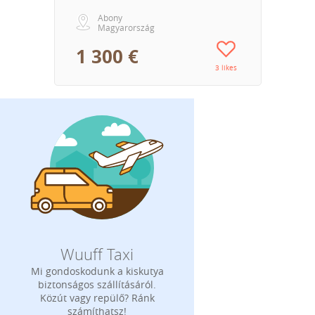
Abony
Magyarország
1 300 €
3 likes
Wuuff Taxi
Mi gondoskodunk a kiskutya
biztonságos szállításáról.
Közút vagy repülő? Ránk
számíthatsz!