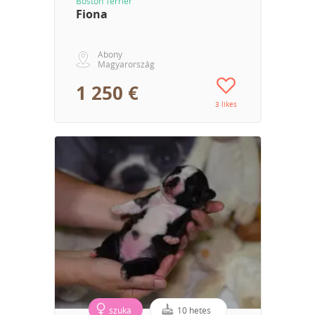
Boston Terrier
Fiona
Abony
Magyarország
1 250 €
3 likes
szuka
10 hetes