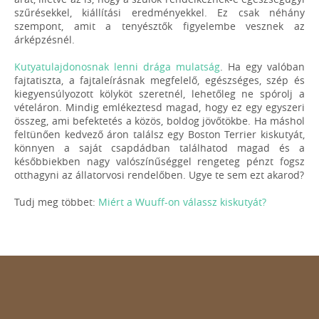
szűrésekkel, kiállítási eredményekkel. Ez csak néhány
szempont, amit a tenyésztők figyelembe vesznek az
árképzésnél.
Kutyatulajdonosnak lenni drága mulatság
. Ha egy valóban
fajtatiszta, a fajtaleírásnak megfelelő, egészséges, szép és
kiegyensúlyozott kölyköt szeretnél, lehetőleg ne spórolj a
vételáron. Mindig emlékeztesd magad, hogy ez egy egyszeri
összeg, ami befektetés a közös, boldog jövőtökbe. Ha máshol
feltünően kedvező áron találsz egy Boston Terrier kiskutyát,
könnyen a saját csapdádban találhatod magad és a
későbbiekben nagy valószínűséggel rengeteg pénzt fogsz
otthagyni az állatorvosi rendelőben. Ugye te sem ezt akarod?
Tudj meg többet:
Miért a Wuuff-on válassz kiskutyát?