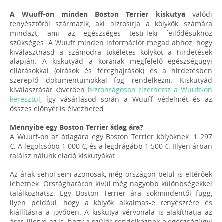
A Wuuff-on minden Boston Terrier kiskutya
valódi
tenyésztőtől származik, aki biztosítja a kölykök számára
mindazt, ami az egészséges testi-leki fejlődésükhöz
szükséges. A Wuuff minden információt megad ahhoz, hogy
kiválaszthasd a számodra tökéletes kölyköt a hirdetések
alapján. A kiskutyád a korának megfelelő egészségügyi
ellátásokkal (oltások és féreghajtások) és a hirdetésben
szereplő dokumentumokkal fog rendelkezni. Kiskutyád
kiválasztását követően
biztonságosan fizethetsz a Wuuff-on
keresztül
, így vásárlásod során a Wuuff védelmét és az
összes előnyét is élvezheted.
Mennyibe egy Boston Terrier átlag ára?
A Wuuff-on az átlagára egy Boston Terrier kölyöknek: 1 297
€. A legolcsóbb 1 000 €, és a legdrágább 1 500 €. IIlyen árban
találsz nálunk eladó kiskutyákat.
Az árak sehol sem azonosak, még országon belül is eltérőek
lehetnek. Országhatáron kívül még nagyobb különbségekkel
találkozhatsz. Egy Boston Terrier ára sokmindentől függ,
ilyen például, hogy a kölyök alkalmas-e tenyésztére és
kiállításra a jövőben. A kiskutya vérvonala is alakíthatja az
árat, illetve az is, hogy a szülők rendelkeznek-e egészségügyi