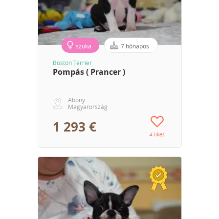
szuka
7 hónapos
Boston Terrier
Pompás ( Prancer )
Abony
Magyarország
1 293 €
4 likes