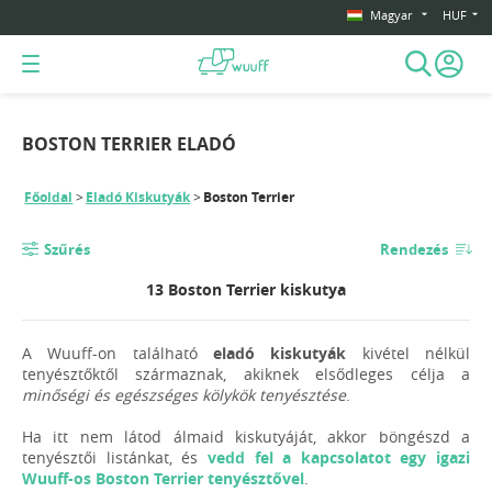
Magyar
HUF
BOSTON TERRIER ELADÓ
Főoldal
Eladó Kiskutyák
Boston Terrier
Szűrés
Rendezés
13 Boston Terrier kiskutya
A Wuuff-on található
eladó kiskutyák
kivétel nélkül
tenyésztőktől származnak, akiknek elsődleges célja a
minőségi és egészséges kölykök tenyésztése
.
Ha itt nem látod álmaid kiskutyáját, akkor böngészd a
tenyésztői listánkat, és
vedd fel a kapcsolatot egy igazi
Wuuff-os Boston Terrier tenyésztővel
.