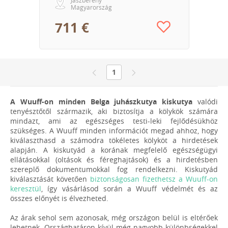
Magyarország
711 €
1
A Wuuff-on minden Belga juhászkutya kiskutya
valódi
tenyésztőtől származik, aki biztosítja a kölykök számára
mindazt, ami az egészséges testi-leki fejlődésükhöz
szükséges. A Wuuff minden információt megad ahhoz, hogy
kiválaszthasd a számodra tökéletes kölyköt a hirdetések
alapján. A kiskutyád a korának megfelelő egészségügyi
ellátásokkal (oltások és féreghajtások) és a hirdetésben
szereplő dokumentumokkal fog rendelkezni. Kiskutyád
kiválasztását követően
biztonságosan fizethetsz a Wuuff-on
keresztül
, így vásárlásod során a Wuuff védelmét és az
összes előnyét is élvezheted.
Az árak sehol sem azonosak, még országon belül is eltérőek
lehetnek. Országhatáron kívül még nagyobb különbségekkel