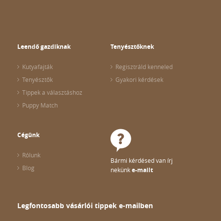
Leendő gazdiknak
Tenyésztőknek
Kutyafajták
Regisztráld kenneled
Tenyésztők
Gyakori kérdések
Tippek a választáshoz
Puppy Match
Cégünk
Rólunk
Bármi kérdésed van írj
Blog
nekünk
e-mailt
Legfontosabb vásárlói tippek e-mailben