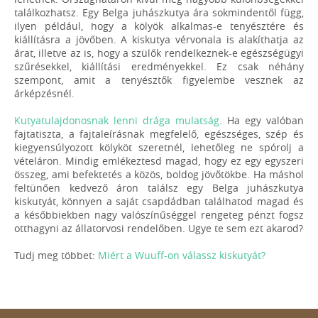
találkozhatsz. Egy Belga juhászkutya ára sokmindentől függ,
ilyen például, hogy a kölyök alkalmas-e tenyésztére és
kiállításra a jövőben. A kiskutya vérvonala is alakíthatja az
árat, illetve az is, hogy a szülők rendelkeznek-e egészségügyi
szűrésekkel, kiállítási eredményekkel. Ez csak néhány
szempont, amit a tenyésztők figyelembe vesznek az
árképzésnél.
Kutyatulajdonosnak lenni drága mulatság
. Ha egy valóban
fajtatiszta, a fajtaleírásnak megfelelő, egészséges, szép és
kiegyensúlyozott kölyköt szeretnél, lehetőleg ne spórolj a
vételáron. Mindig emlékeztesd magad, hogy ez egy egyszeri
összeg, ami befektetés a közös, boldog jövőtökbe. Ha máshol
feltünően kedvező áron találsz egy Belga juhászkutya
kiskutyát, könnyen a saját csapdádban találhatod magad és
a későbbiekben nagy valószínűséggel rengeteg pénzt fogsz
otthagyni az állatorvosi rendelőben. Ugye te sem ezt akarod?
Tudj meg többet:
Miért a Wuuff-on válassz kiskutyát?