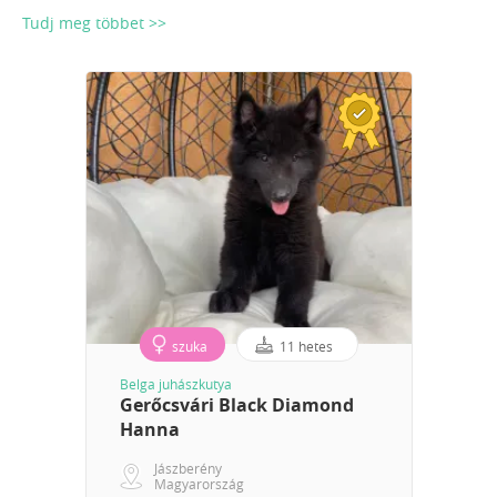
Tudj meg többet >>
szuka
11 hetes
Belga juhászkutya
Gerőcsvári Black Diamond
Hanna
Jászberény
Magyarország