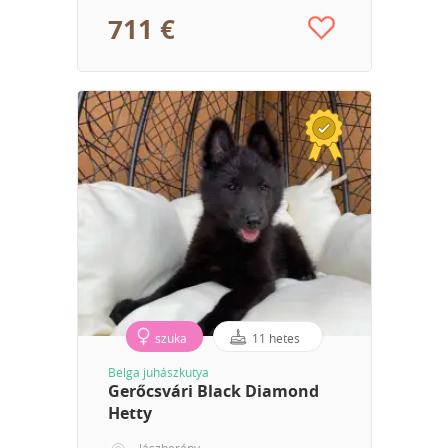
711 €
szuka
11 hetes
Belga juhászkutya
Gerőcsvári Black Diamond
Hetty
Jászberény