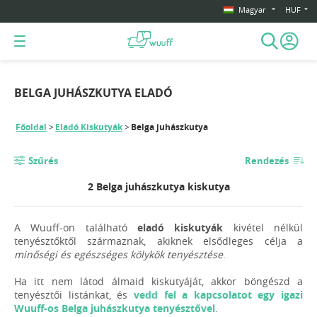
Magyar
HUF
BELGA JUHÁSZKUTYA ELADÓ
Főoldal
Eladó Kiskutyák
Belga juhászkutya
Szűrés
Rendezés
2 Belga juhászkutya kiskutya
A Wuuff-on található
eladó kiskutyák
kivétel nélkül
tenyésztőktől származnak, akiknek elsődleges célja a
minőségi és egészséges kölykök tenyésztése
.
Ha itt nem látod álmaid kiskutyáját, akkor böngészd a
tenyésztői listánkat, és
vedd fel a kapcsolatot egy igazi
Wuuff-os Belga juhászkutya tenyésztővel
.