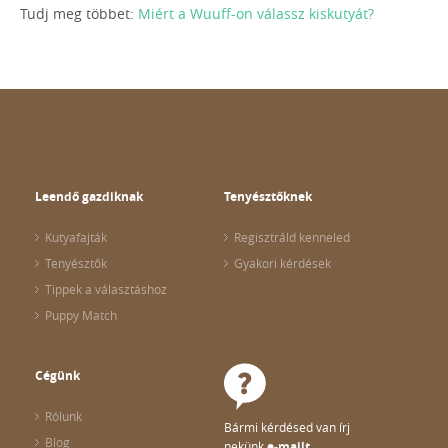
Tudj meg többet:
Miért a Wuuff-on válassz kiskutyát?
Leendő gazdiknak
Tenyésztőknek
Kutyafajták
Regisztráld kenneled
Tenyésztők
Gyakori kérdések
Tippek a választáshoz
Puppy Match
Cégünk
Rólunk
Bármi kérdésed van írj
Blog
nekünk
e-mailt