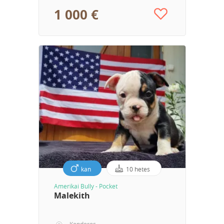
1 000 €
kan
10 hetes
Amerikai Bully - Pocket
Malekith
Kondoros