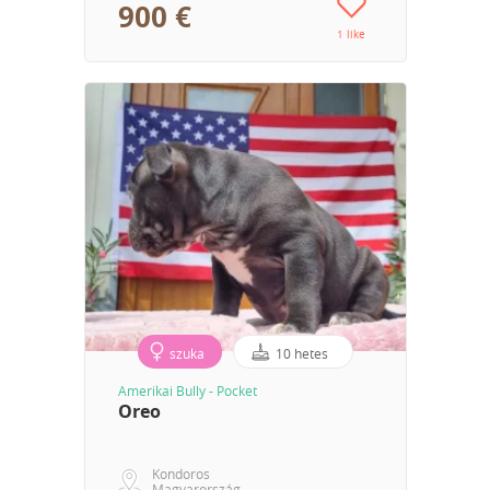
900 €
1 like
szuka
10 hetes
Amerikai Bully - Pocket
Oreo
Kondoros
Magyarország