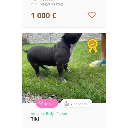
Magyarország
1 000 €
szuka
7 hónapos
Amerikai Bully - Pocket
Tiki