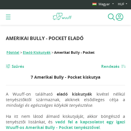
Magyar
HUF
AMERIKAI BULLY - POCKET ELADÓ
Főoldal
Eladó Kiskutyák
Amerikai Bully - Pocket
Szűrés
Rendezés
7 Amerikai Bully - Pocket kiskutya
A Wuuff-on található
eladó kiskutyák
kivétel nélkül
tenyésztőktől származnak, akiknek elsődleges célja a
minőségi és egészséges kölykök tenyésztése
.
Ha itt nem látod álmaid kiskutyáját, akkor böngészd a
tenyésztői listánkat, és
vedd fel a kapcsolatot egy igazi
Wuuff-os Amerikai Bully - Pocket tenyésztővel
.