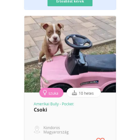
Értesítést kérek
szuka
10 hetes
Amerikai Bully - Pocket
Csoki
Kondoros
Magyarország