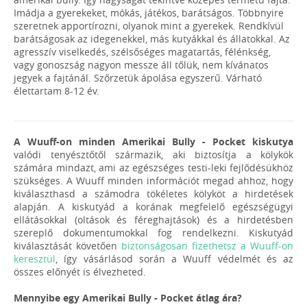
Imádja a gyerekeket, mókás, játékos, barátságos. Többnyire
szeretnek apportírozni, olyanok mint a gyerekek. Rendkívül
barátságosak az idegenekkel, más kutyákkal és állatokkal. Az
agresszív viselkedés, szélsőséges magatartás, félénkség,
vagy gonoszság nagyon messze áll tőlük, nem kívánatos
jegyek a fajtánál. Szőrzetük ápolása egyszerű. Várható
élettartam 8-12 év.
A Wuuff-on minden Amerikai Bully - Pocket kiskutya
valódi tenyésztőtől származik, aki biztosítja a kölykök
számára mindazt, ami az egészséges testi-leki fejlődésükhöz
szükséges. A Wuuff minden információt megad ahhoz, hogy
kiválaszthasd a számodra tökéletes kölyköt a hirdetések
alapján. A kiskutyád a korának megfelelő egészségügyi
ellátásokkal (oltások és féreghajtások) és a hirdetésben
szereplő dokumentumokkal fog rendelkezni. Kiskutyád
kiválasztását követően
biztonságosan fizethetsz a Wuuff-on
keresztül
, így vásárlásod során a Wuuff védelmét és az
összes előnyét is élvezheted.
Mennyibe egy Amerikai Bully - Pocket átlag ára?