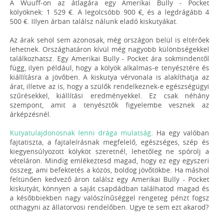
A Wuuff-on az átlagára egy Amerikai Bully - Pocket
kölyöknek: 1 529 €. A legolcsóbb 900 €, és a legdrágább 4
500 €. IIlyen árban találsz nálunk eladó kiskutyákat.
Az árak sehol sem azonosak, még országon belül is eltérőek
lehetnek. Országhatáron kívül még nagyobb különbségekkel
találkozhatsz. Egy Amerikai Bully - Pocket ára sokmindentől
függ, ilyen például, hogy a kölyök alkalmas-e tenyésztére és
kiállításra a jövőben. A kiskutya vérvonala is alakíthatja az
árat, illetve az is, hogy a szülők rendelkeznek-e egészségügyi
szűrésekkel, kiállítási eredményekkel. Ez csak néhány
szempont, amit a tenyésztők figyelembe vesznek az
árképzésnél.
Kutyatulajdonosnak lenni drága mulatság
. Ha egy valóban
fajtatiszta, a fajtaleírásnak megfelelő, egészséges, szép és
kiegyensúlyozott kölyköt szeretnél, lehetőleg ne spórolj a
vételáron. Mindig emlékeztesd magad, hogy ez egy egyszeri
összeg, ami befektetés a közös, boldog jövőtökbe. Ha máshol
feltünően kedvező áron találsz egy Amerikai Bully - Pocket
kiskutyát, könnyen a saját csapdádban találhatod magad és
a későbbiekben nagy valószínűséggel rengeteg pénzt fogsz
otthagyni az állatorvosi rendelőben. Ugye te sem ezt akarod?