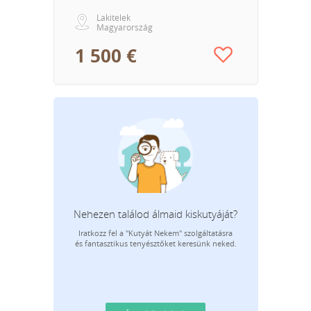
Lakitelek
Magyarország
1 500 €
Nehezen találod álmaid kiskutyáját?
Iratkozz fel a "Kutyát Nekem" szolgáltatásra
E-m
és fantasztikus tenyésztőket keresünk neked.